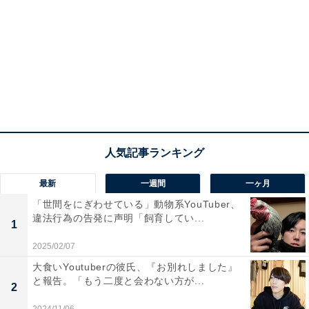
最新
一週間
一ヶ月
「世間をにぎわせている」動物系YouTuber、
違法行為の告発に声明「飼育してい...
1
2025/02/07
大食いYoutuberの彼氏、『お別れしました』
と報告。「もう二度と会わない方が...
2