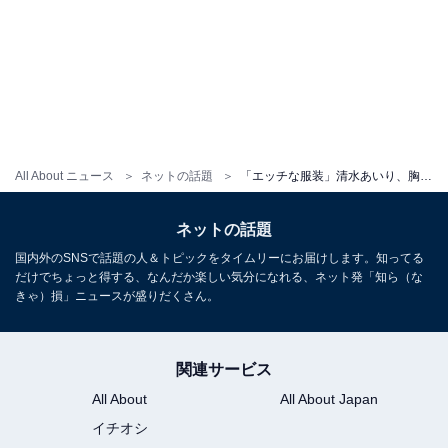
All About ニュース
ネットの話題
「エッチな服装」清水あいり、胸元ざっくり“際どい”レオタード姿！ 「メチャクチャエロくて尊敬します」
ネットの話題
国内外のSNSで話題の人＆トピックをタイムリーにお届けします。知ってる
だけでちょっと得する、なんだか楽しい気分になれる、ネット発「知ら（な
きゃ）損」ニュースが盛りだくさん。
関連サービス
All About
All About Japan
イチオシ