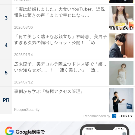
2024/11/06
「実は結婚しました」大食いYouTuber、近況
報告に驚きの声「まじで幸せになっ...
3
2026/08/06
「何て美しく端正なお顔立ち」神崎恵、美男子
すぎる次男の顔出しショット公開！ 「め...
4
2025/01/14
広末涼子、美デコルテ際立つドレス姿で「嬉し
いお知らせが…」！ 「凄く美しい」「透...
5
2024/07/12
事例から学ぶ『特権アクセス管理』
PR
KeeperSecurity
Recommended by