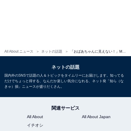
All About ニュース
ネットの話題
「おばあちゃんに見えない！」MALIA.、5歳息子とのツーショットに反響！ 「美しすぎます」「かわい」
ネットの話題
国内外のSNSで話題の人＆トピックをタイムリーにお届けします。知ってる
だけでちょっと得する、なんだか楽しい気分になれる、ネット発「知ら（な
きゃ）損」ニュースが盛りだくさん。
関連サービス
All About
All About Japan
イチオシ