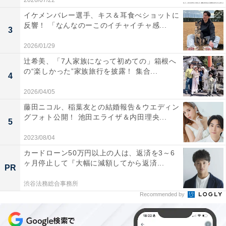
2026/07/22
イケメンバレー選手、キス＆耳食べショットに
反響！ 「なんなのーこのイチャイチャ感...
3
2026/01/29
辻希美、「7人家族になって初めての」箱根へ
の“楽しかった”家族旅行を披露！ 集合...
4
2026/04/05
藤田ニコル、稲葉友との結婚報告＆ウエディン
グフォト公開！ 池田エライザ＆内田理央...
5
2023/08/04
カードローン50万円以上の人は、返済を3～6
ヶ月停止して『大幅に減額してから返済...
PR
渋谷法務総合事務所
Recommended by