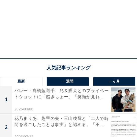
最新
一週間
一ヶ月
バレー・髙橋藍選手、兄＆愛犬とのプライベー
トショットに「超きちょー」「笑顔が見れ...
1
2026/03/08
花乃まりあ、趣里の夫・三山凌輝と「二人で時
間を過ごしたことは事実」と認める。「不...
2