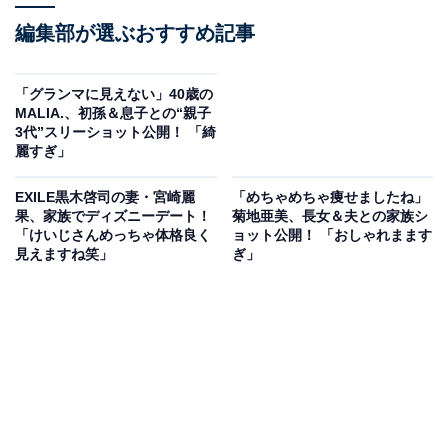
編集部が選ぶおすすめ記事
「グランマに見えない」40歳の
MALIA.、初孫＆息子との“親子
3代”スリーショット公開！ 「綺
麗すぎ」
EXILE黒木啓司の妻・宮崎麗
「めちゃめちゃ痩せましたね」
果、家族でディズニーデート！
菊地亜美、長女＆夫との家族シ
「けいじさんめっちゃ体格良く
ョット公開！ 「おしゃれまます
見えますね笑」
ぎ」