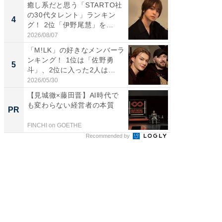
癒し系だと思う「STARTO社
ギャップ
の30代タレント」ランキン
RTO社
4
4
グ！ 2位「伊野尾慧」を...
キング！
2026/08/07
2026/08/0
「M!LK」の好きなメンバーラ
世界で活
ンキング！ 1位は「佐野勇
ARTO
5
5
斗」、2位に入った2人は...
ンキング
2026/05/30
2026/08/0
【見城徹×藤田晋】AI時代で
全国の
も変わらない経営者の本質
付きの
PR
PR
FINCHI on GOETHE
COCO VIL
Recommended by