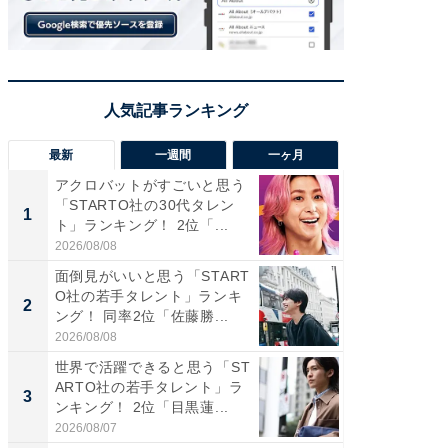
最新
一週間
一ヶ月
アクロバットがすごいと思う
癒し系だ
「STARTO社の30代タレン
の若手
1
1
ト」ランキング！ 2位「...
グ！ 2
2026/08/08
2026/08/0
面倒見がいいと思う「START
癒し系だ
O社の若手タレント」ランキ
の30代
2
2
ング！ 同率2位「佐藤勝...
グ！ 2
2026/08/08
2026/08/0
世界で活躍できると思う「ST
「パフ
ARTO社の若手タレント」ラ
思うST
3
3
ンキング！ 2位「目黒蓮...
ンキング
2026/08/07
2026/08/0