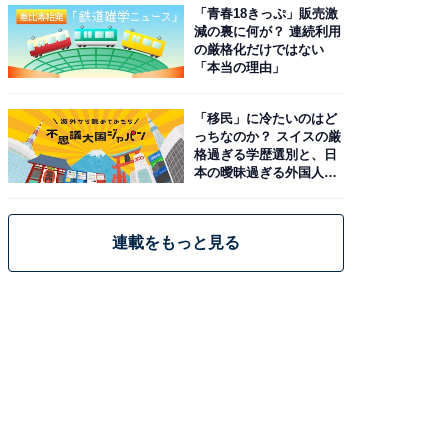
「青春18きっぷ」販売激
減の裏に何が？ 連続利用
の厳格化だけではない
「本当の理由」
「移民」に冷たいのはど
っちなのか？ スイスの厳
格過ぎる学歴選別と、日
本の曖昧過ぎる外国人政
策
連載をもっと見る