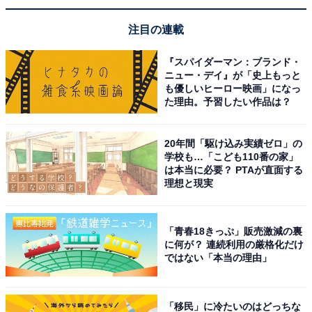
注目の連載
『スパイダーマン：ブランド・
ニュー・デイ』が「史上もっと
も優しいヒーロー映画」になっ
た理由。予習したい作品は？
20年間「駆け込み実績ゼロ」の
学校も…「こども110番の家」
は本当に必要？ PTAが直面する
理想と現実
「青春18きっぷ」販売激減の裏
に何が？ 連続利用の厳格化だけ
ではない「本当の理由」
「移民」に冷たいのはどっちな