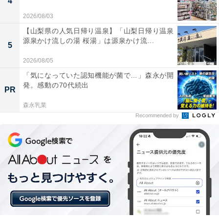
4
2026/08/03
【山梨県の人気日帰り温泉】「山梨日帰り温泉
源泉かけ流しの湯 桜湯」は源泉かけ流...
5
2026/08/05
「気になっていた認知機能が菌で…」森永が開
発。感動の70代続出
PR
森永乳業
Recommended by