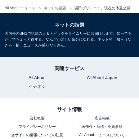
All About ニュース
ネットの話題
浜田ブリトニー、現在の体重公開でダイエット決意！ 過去には産後ダイエット失敗もその後「ついに目標達成」
ネットの話題
国内外のSNSで話題の人＆トピックをタイムリーにお届けします。知ってる
だけでちょっと得する、なんだか楽しい気分になれる、ネット発「知ら（な
きゃ）損」ニュースが盛りだくさん。
関連サービス
All About
All About Japan
イチオシ
サイト情報
会社概要
広告掲載
プライバシーポリシー
著作権・商標・免責事項
当サイトの情報についての注意
All About ニュースについて