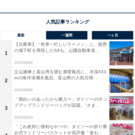
最新
一週間
一ヶ月
【兵庫県】「世界一忙しいラーメン」に、龍野
の城下町を再現したSAも。山陽自動車道...
1
2026/08/04
立山連峰と富山湾を望む展望風呂に、水深333
mの海洋深層水風呂。富山県の人気日帰...
2
2026/08/06
「面白いのあったから購入〜」ダイソーのポッ
プアップランドリーバッグが話題。“さま...
3
2026/08/03
「これ絶対に便利なやつや」ダイソーの折り畳
み式ランドリーバスケットが高評価「使わ...