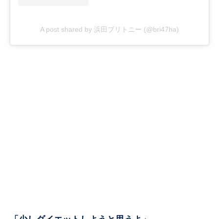
A post shared by 浜田ブリトニー (@bri47ha)