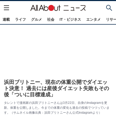
連載
ライフ
グルメ
社会
IT・ビジネス
エンタメ
リサ
浜田ブリトニー、現在の体重公開でダイエッ
ト決意！ 過去には産後ダイエット失敗もその
後「ついに目標達成」
タレントで漫画家の浜田ブリトニーさんは3月22日、自身のInstagramを更
新。体重を公開しました。今までの体重の変化も過去の投稿でつづっていま
す。（サムネイル画像出典：浜田ブリトニーさん公式Instagramより）