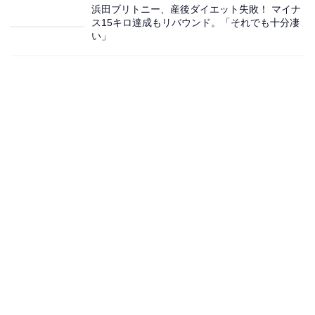
浜田ブリトニー、産後ダイエット失敗！ マイナ
ス15キロ達成もリバウンド。「それでも十分凄
い」