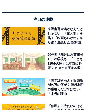
注目の連載
東野圭吾や湊かなえだけ
じゃない、「業と罪」を
描く『映画ちいかわ』か
ら強く連想した映画8選
20年間「駆け込み実績ゼ
ロ」の学校も…「こども
110番の家」は本当に必
要？ PTAが直面する理想
と現実
「青春18きっぷ」販売激
減の裏に何が？ 連続利用
の厳格化だけではない
「本当の理由」
「移民」に冷たいのはど