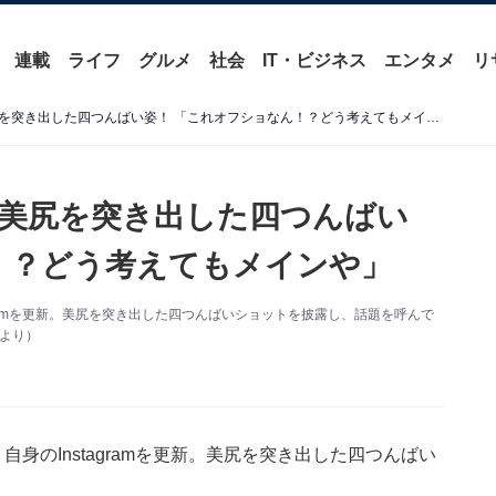
連載
ライフ
グルメ
社会
IT・ビジネス
エンタメ
リ
「えっちや」似鳥沙也加、美尻を突き出した四つんばい姿！ 「これオフショなん！？どう考えてもメインや」
美尻を突き出した四つんばい
！？どう考えてもメインや」
gramを更新。美尻を突き出した四つんばいショットを披露し、話題を呼んで
mより）
身のInstagramを更新。美尻を突き出した四つんばい