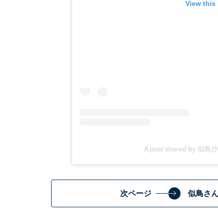
View this
A post shared by 似鳥沙
次ページ
似鳥さ