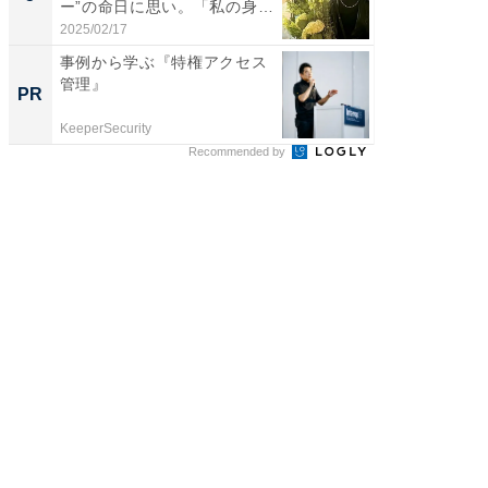
ー”の命日に思い。「私の身
のお父さ
体...
2025/02/17
2026/08/0
事例から学ぶ『特権アクセス
関西学
管理』
どもた
PR
PR
は
KeeperSecurity
住友生命
Recommended by