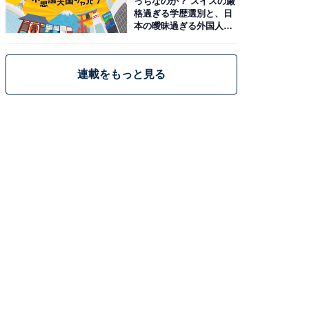
っちなのか？ スイスの厳
格過ぎる学歴選別と、日
本の曖昧過ぎる外国人政
策
連載をもっと見る