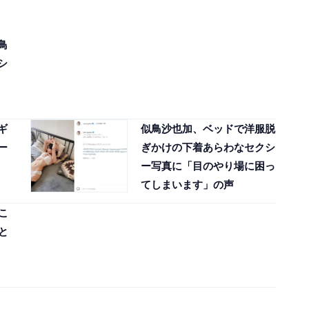
鳥
シ
ギ
似鳥沙也加、ベッドで洋服脱
ー
ぎかけの下着あらわなセクシ
ー写真に「目のやり場に困っ
てしまいます」の声
こ
と