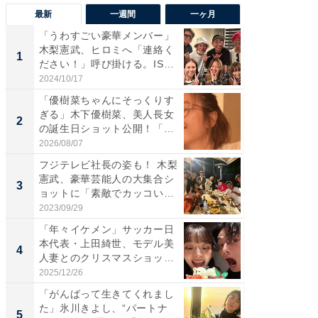
最新
一週間
一ヶ月
「うわすごい豪華メンバー」
「さす
木梨憲武、ヒロミへ「連絡く
は」高
1
1
ださい！」呼び掛ける。IS
災地を
S...
「カ...
2024/10/17
2026/08/0
「優樹菜ちゃんにそっくりす
「女の
ぎる」木下優樹菜、美人長女
介、バ
2
2
の誕生日ショット公開！「1
らのプレ
4...
愛...
2026/08/07
2026/08/0
フジテレビ社長の姿も！ 木梨
「脚が
憲武、豪華芸能人の大集合シ
横川尚
3
3
ョットに「素敵でカッコい
ムキな姿
い...
刃...
2023/09/29
2026/08/0
「年々イケメン」サッカー日
「え、
本代表・上田綺世、モデル美
芸人、2
4
4
人妻とのクリスマスショット
エットに
に...
2025/12/26
2026/08/0
「がんばって生きてくれまし
「脳がバ
た」氷川きよし、“パートナ
装姿が話
5
5