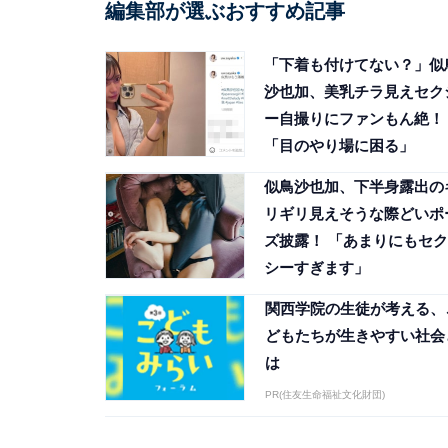
編集部が選ぶおすすめ記事
「下着も付けてない？」似
沙也加、美乳チラ見えセク
ー自撮りにファンもん絶！
「目のやり場に困る」
似鳥沙也加、下半身露出の
リギリ見えそうな際どいポ
ズ披露！ 「あまりにもセク
シーすぎます」
関西学院の生徒が考える、
どもたちが生きやすい社会
は
PR(住友生命福祉文化財団)