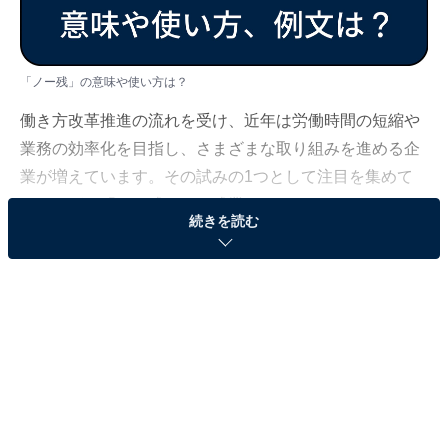
「ノー残」の意味や使い方は？
働き方改革推進の流れを受け、近年は労働時間の短縮や
業務の効率化を目指し、さまざまな取り組みを進める企
業が増えています。その試みの1つとして注目を集めて
いるのが、「ノー残（ノー残業デー）」です。しかし、
続きを読む
意義を正しく理解していないと、「早く帰る」ことが目
的になり、取り組みが形骸化してしまう恐れがありま
す。今回は、「ノー残」の意味やメリットのほか、施策
を成功に導くポイントについて、現役フリーアナウンサ
ーの新保友映が解説します。
関連記事：
【ビジネス用語114選】サラリーマン・社会人に必須の