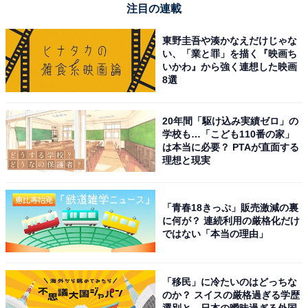
注目の連載
「ノー残」が略語であることを踏まえると、オフィシャ
東野圭吾や湊かなえだけじゃな
ルな場ではなく、比較的カジュアルな場面や会話で使う
い、「業と罪」を描く『映画ち
いかわ』から強く連想した映画
ことが望ましいでしょう。ここでは、「ノー残」の例文
8選
を3つご紹介します。
20年間「駆け込み実績ゼロ」の
【例文】
学校も…「こども110番の家」
「自社にもノー残が導入されたが、浸透するまでには少
は本当に必要？ PTAが直面する
理想と現実
し時間がかかりそうだ」
「水曜日はノー残だし、飲みに行かない？」
「ノー残のおかげで、コンサートの開演時間に間に合っ
「青春18きっぷ」販売激減の裏
に何が？ 連続利用の厳格化だけ
た」
ではない「本当の理由」
「移民」に冷たいのはどっちな
のか？ スイスの厳格過ぎる学歴
選別と、日本の曖昧過ぎる外国