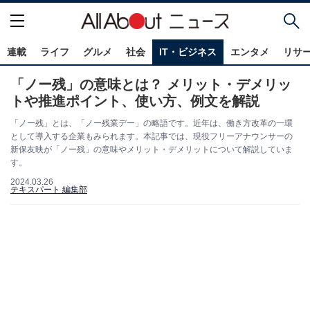
連載
ライフ
グルメ
社会
IT・ビジネス
エンタメ
リサ
「ノー残」の意味とは？ メリット・デメリッ
トや推進ポイント、使い方、例文を解説
「ノー残」とは、「ノー残業デー」の略語です。近年は、働き方改革の一環
として導入する企業もみられます。本記事では、現役フリーアナウンサーの
新保友映が「ノー残」の意味やメリット・デメリットについて解説していま
す。
2024.03.26
テキスパート 編集部