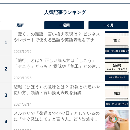
摩擦が発生します。これを問題視した欧米諸国からは
「日本人は働きすぎだ」と批判を受けたほか、国内でも
社会問題として取り上げられるようになり、労働時間を
最新
一週間
一ヶ月
削減しようとする動きが出てきました。
「驚く」の類語・言い換え表現は？ ビジネス
やレポートで使える熟語や英語表現をアナ...
1
とはいえ、実際にノー残業デーの取り組みが広まり始め
たのは、時短や週休2日制が定着し始めた1990年代前半
2023/10/26
です。バブルの崩壊で賃上げが難しくなった代わりに、
「施行」とは？ 正しい読み方は「しこう」
「せこう」どっち？ 意味や「施工」との違...
労働時間短縮を求める動きが活発化し、春闘でも「週1
2
回のノー残業デー」を掲げた労使交渉が行われました。
2023/10/26
さらに、近年では過重労働によるうつ病や過労死などが
悲報（ひほう）の意味とは？ 訃報との違いや
クローズアップされることが増え、従業員の心身の健康
使い方、類語・言い換え表現を解説
3
を害する働き方が問題視されるようになりました。
2024/02/14
メルカリで「発送まで4〜7日」としているの
国も「働き方改革」を掲げ、長時間労働の是正などによ
に「すぐ発送して」と言う人。どう対処す...
4
る働きやすい環境の実現と、企業の生産性を高める取り