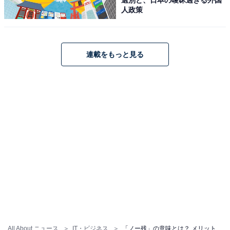
人政策
連載をもっと見る
「ノー残」を導入するメリット
「ノー残」を正しく導入、運用することで、企業と従業
員双方にさまざまなメリットが生まれます。ここでは、
「ノー残」により得られるメリットについて紹介しま
す。
・業務の効率化を図る
All About ニュース
IT・ビジネス
「ノー残」の意味とは？ メリット・デメリットや推進ポイント、使い方、例文を解説