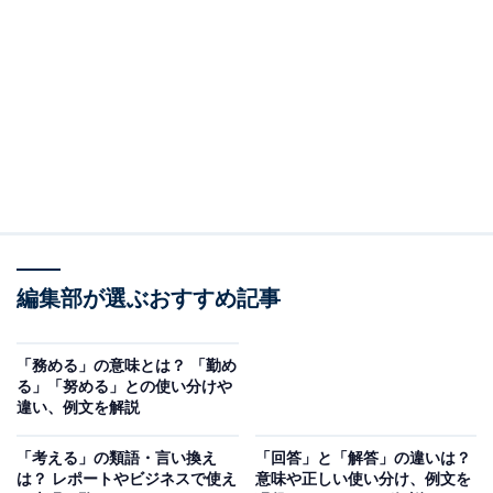
カタカナ・略語一覧！ 例文もあり
＜目次＞
・
ビジネス用語「ノー残」の意味
・
「ノー残」の使い方と例文
・
「ノー残」を導入するメリット
・
「ノー残」を導入するデメリット
・
「ノー残」を推進するためのポイント
・
まとめ
編集部が選ぶおすすめ記事
ビジネス用語「ノー残」の意味
「務める」の意味とは？ 「勤め
はじめに、「ノー残」の意味を改めて整理しておきまし
る」「努める」との使い分けや
違い、例文を解説
ょう。
「考える」の類語・言い換え
「回答」と「解答」の違いは？
・「ノー残」はノー残業デーのこと
は？ レポートやビジネスで使え
意味や正しい使い分け、例文を