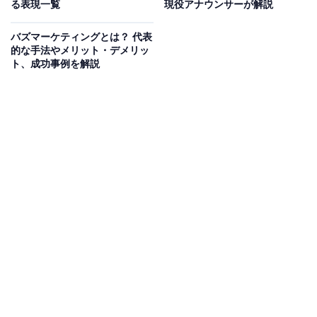
る表現一覧
現役アナウンサーが解説
「ノー残」とは、「ノー残業デー」を略した言葉です。
「ノー残業デー」は、「定時で仕事を終え、残業しない
バズマーケティングとは？ 代表
日」のことです。企業は、特定の日あるいは曜日を「ノ
的な手法やメリット・デメリッ
ト、成功事例を解説
ー残業デー」と定め、その日は従業員に対して定時で退
社することを指導・推奨します。
企業によって運用方法はさまざまですが、週に1日、所
定の曜日にノー残業デーを実施するケースが一般的で
す。
・ノー残業デーが生まれた背景
「ノー残業デー」という言葉そのものは、1970年代には
存在していたといわれています。高度経済成長期だった
当時の日本では、長時間働くことこそ美徳であるという
価値観が一般的でした。そして、バブル経済に突入する
と、日本の貿易収支は黒字が続き、諸外国との間に貿易