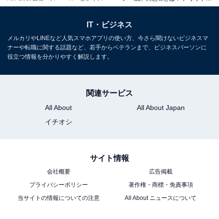
ノー残業デーを導入することで、業務の効率化を図るこ
とができます。今までと同じやり方では、定時に仕事を
IT・ビジネス
終わらせることは難しいでしょう。「優先して進めるべ
メルカリやLINEなど人気スマホアプリの使い方、今さら聞けないビジネスマ
ナーや転職に関する話題など、若手からベテランまで、ビジネスパーソンに
きことは何か」「無駄な作業はないか」と、仕事の進め
役立つ情報を分かりやすく解説します。
方を見直したり、ITツールを活用したりすることで、よ
り効率良く業務にあたることができます。従業員の意識
も「仕事が終わるまで会社に残る」から「定時までに仕
関連サービス
事を終わらせるにはどうすればよいか」へと転換される
All About
All About Japan
ため、高い集中力で業務に取り組めるでしょう。
イチオシ
・生産性を高める
サイト情報
ノー残業デーを実施するもう1つのメリットは、組織全
会社概要
広告掲載
体の生産性が高まることです。上司が残業しているから
プライバシーポリシー
著作権・商標・免責事項
先に帰りづらい、残業代を目当てに本来不要な残業をす
当サイトの情報についての注意
All About ニュースについて
る、といった無駄をなくすことができます。残業による
コストが削減され、一人ひとりの仕事の質が上がれば、