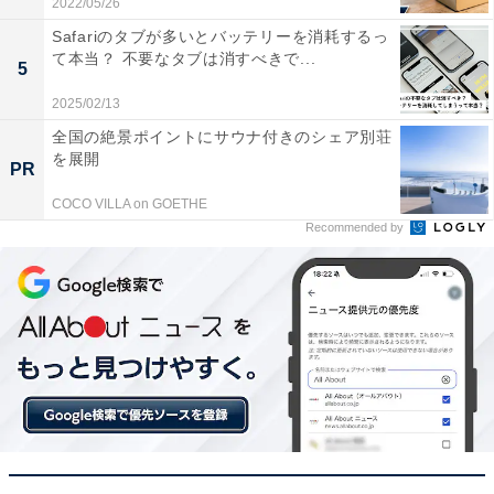
2022/05/26
組みを推進しています。このような社会環境、時代背景
Safariのタブが多いとバッテリーを消耗するっ
の変化を受け、ノー残をはじめとする労働時間短縮のた
て本当？ 不要なタブは消すべきで...
5
めの施策はますます重要なものとなっています。
2025/02/13
全国の絶景ポイントにサウナ付きのシェア別荘
を展開
PR
COCO VILLA on GOETHE
Recommended by
「ノー残」の使い方と例文