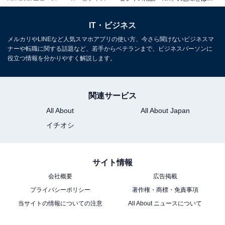
Returnable」で「返品不可」のほかに「使い捨て」とい
IT・ビジネス
った意味もあるようです。前後の文脈や状況に応じて、
メルカリやLINEなど人気スマホアプリの使い方、今さら聞けないビジネスマ
混同しないように気をつけてください。
ナーや転職に関する話題など、若手からベテランまで、ビジネスパーソンに
役立つ情報を分かりやすく解説します。
・IT業界における「ノイズの軽減」のこと
IT業界における「NR」とは、「Noise Reduction（ノイ
関連サービス
ズリダクション）」の略語で、文字通り「Noise（ノイ
All About
All About Japan
ズ）をReduction（リダクション＝縮小・補正）するこ
イチオシ
と」という意味があります。動画やラジオなどのノイズ
を軽減したり、補正処理したりすることを指します。
サイト情報
また、場合によっては処理機器自体を示すこともありま
会社概要
広告掲載
す。近年ではデジタルカメラやスマートフォンなどの技
プライバシーポリシー
著作権・商標・免責事項
術・クオリティも格段に上昇しています。今や
当サイトの情報についての注意
All About ニュースについて
「Reduction（リダクション＝縮小・補正）」を超えて
「Cancelling（キャンセリング＝除去・取消）」を行う