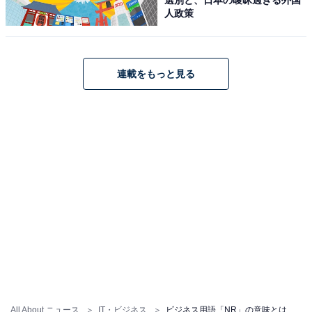
人政策
は、頻繁に耳にすることがあるかもしれません。上司や
同僚に対して連絡することはもちろんのこと、外出する
前に自ら社内のホワイトボードなどへ書き込むといった
連載をもっと見る
伝達方法もあります。後者であれば、前置きもなくアル
ファベット2文字を書くだけで済むでしょう。
・通信販売で「返品不可」のこと
ネットショップなどの通信販売分野でも「NR」を目にす
ることがあるかもしれません。この場合のNRとは
「Non-Returnable」の略語であり、「返品不可」を意味
します。日本国内での浸透率は低く、大抵の場合は「返
品不可」と日本語で表記してあります。しかし、サイト
によっては「NR」を採用している場合もあるため、イン
ターネットが普及した今、知っておいて損はないでしょ
う。また、「NR」の表記が小さく掲載されている場合が
All About ニュース
IT・ビジネス
ビジネス用語「NR」の意味とは？ 例文や対義語も解説
あるため、注意しましょう。なお、英語圏では「Non-