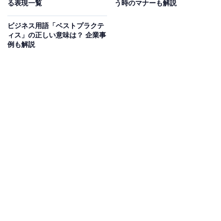
る表現一覧
う時のマナーも解説
ビジネス用語「ベストプラクテ
ィス」の正しい意味は？ 企業事
例も解説
「NR」の対義語
「直帰（外出先から会社を介さず帰宅すること）」を意
味する「NR」に対し、「直行（自宅から会社を介さず先
方のもとへ向かうこと）」を意味するビジネス用語もあ
ります。それぞれの意味と、使い方を解説していきま