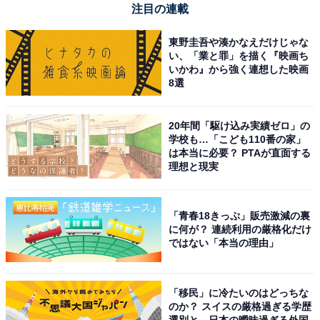
注目の連載
ビジネスシーンにおける「NR」の使い方・例文
東野圭吾や湊かなえだけじゃな
い、「業と罪」を描く『映画ち
いかわ』から強く連想した映画
ビジネスシーンにおける「NR」には、先述したようにい
8選
くつかの使い方が存在します。使われる業界や職種によ
って、以下のように意味が異なります。
20年間「駆け込み実績ゼロ」の
学校も…「こども110番の家」
は本当に必要？ PTAが直面する
・営業が「直帰」すること
理想と現実
・通信販売で「返品不可」のこと
・IT業界における「ノイズの軽減」のこと
「青春18きっぷ」販売激減の裏
に何が？ 連続利用の厳格化だけ
・営業が「直帰」すること
ではない「本当の理由」
一般的なビジネスシーンで使われる「NR」は、「直帰」
を意味します。国語辞典を参照すると、「直帰」は「職
「移民」に冷たいのはどっちな
場で社員が訪問先から社へ戻らずにそのまま自宅へ帰る
のか？ スイスの厳格過ぎる学歴
こと」とあります。外出することが多い営業職などの人
選別と、日本の曖昧過ぎる外国