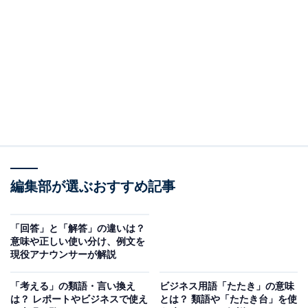
＜目次＞
・
ビジネス用語「NR」の意味
・
「NR」の対義語
・
ビジネスシーンにおける「NR」の使い方・例文
・
ビジネスシーンで使う「NR」以外の略語一覧
・
まとめ
ビジネス用語「NR」の意味
編集部が選ぶおすすめ記事
「NR」とは、「No Return（戻らない）」、つまり「直
帰」という意味を表します。出張や外回りなどで外出し
ている際に、会社には戻らずにそのまま帰宅することを
「回答」と「解答」の違いは？
意味や正しい使い分け、例文を
指します。また、そのほかにも業界によっては「返品不
現役アナウンサーが解説
可」や「ノイズ軽減」などの意味があります。
「考える」の類語・言い換え
ビジネス用語「たたき」の意味
は？ レポートやビジネスで使え
とは？ 類語や「たたき台」を使