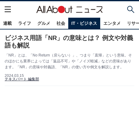
連載
ライフ
グルメ
社会
IT・ビジネス
エンタメ
リサ
ビジネス用語「NR」の意味とは？ 例文や対義
語も解説
「NR」とは、「No Return（戻らない）」、つまり「直帰」という意味。そ
のほかにも業界によっては「返品不可」や「ノイズ軽減」などの意味があり
ます。「NR」の意味や対義語、「NR」の使い方や例文を解説します。
2024.03.15
テキスパート 編集部