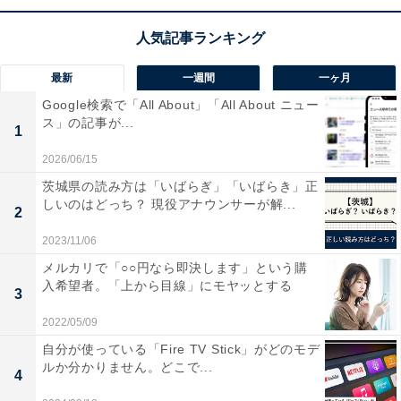
す。
・GS（Go Straight）
最新
一週間
一ヶ月
1つ目は「GS（Go Straight）」です。直訳すると「真っ
Google検索で「All About」「All About ニュー
すぐ向かう」という意味です。「NR（No Return）」の
ス」の記事が...
1
対義語としては、最もポピュラーな表現でしょう。使い
2026/06/15
方は以下の通りです。
茨城県の読み方は「いばらぎ」「いばらき」正
しいのはどっち？ 現役アナウンサーが解...
2
【例文】
2023/11/06
（前日の退社時に、会社のホワイトボードに記入）
メルカリで「○○円なら即決します」という購
「6/24 〇〇商談 GS 山田」
入希望者。「上から目線」にモヤッとする
3
・GD（Go Direct）
2022/05/09
2つ目は「GD（Go Direct）」です。直訳すると「直接向
自分が使っている「Fire TV Stick」がどのモデ
ルか分かりません。どこで...
かう」という意味です。「GS（Go Straight）」ほどでは
4
ありませんが、こちらもたびたび見られる表現です。使