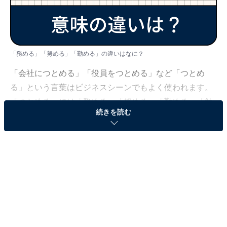
「務める」「努める」「勤める」の違いはなに？
「会社につとめる」「役員をつとめる」など「つとめ
る」という言葉はビジネスシーンでもよく使われます。
「つとめる」には「務める」「努める」「勤める」「勉
続きを読む
める」などの漢字表記がありますが、それぞれどんな意
味のときに使うのが正しいのでしょうか？
今回は「つとめる」の同音異義語を例に、意味の違いや
使い方について現役フリーアナウンサーの笠井美穂が解
説していきます。気が付かないうちに、マナー違反にな
ってしまわないよう、正しい言葉の意味を理解しましょ
う。