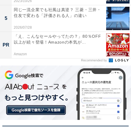
目標達成に向けた努力全般を指すと覚えておくと良いで
2023/10/26
しょう。
同じ一流企業でも社風は真逆？ 三菱・三井・
住友で変わる「評価される人」の違い
5
2026/07/28
「え、こんなセールやってたの？」80％OFF
以上が続々登場！Amazonの本気が...
PR
Amazon
Recommended by
「勤める」の意味