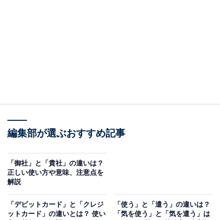
＜目次＞
・
「務める」の意味
・
「努める」の意味
・
「勤める」の意味
・
「勉める」の意味
・
【例文】「務める」「努める」「勤める」「勉める」の
使い方
・
編集部が選ぶおすすめ記事
ビジネスシーンでも「つとめる」の言葉を使いこなそう
「務める」の意味
「御社」と「貴社」の違いは？
正しい使い方や意味、注意点を
解説
「務める」の意味は、与えられた役割や役目を担うこ
と。
「デビットカード」と「クレジ
「使う」と「遣う」の違いは？
ットカード」の違いとは？ 使い
「気を使う」と「気を遣う」は