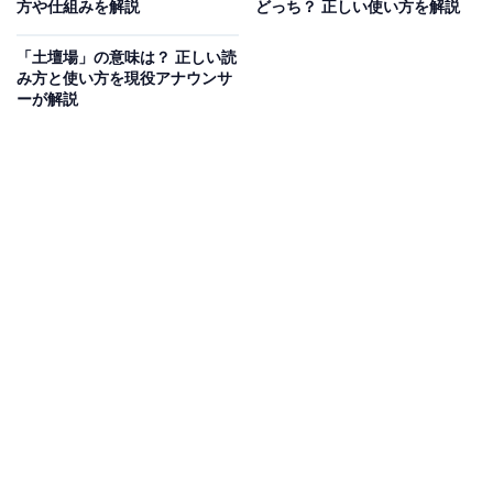
方や仕組みを解説
どっち？ 正しい使い方を解説
「務」という漢字には、「任務」や「業務」などと使わ
れるように、「役目や仕事を引き受ける」「自分の引き
「土壇場」の意味は？ 正しい読
み方と使い方を現役アナウンサ
受けた役目や仕事」といった意味があります。
ーが解説
「勤める」は、会社など組織に雇われて働くことを指し
ますが、「務める」は、仕事に限らず、与えられた役割
や役目を担うことを表します。
そのため、
「担当する」「担う」と言い換えられる場合
は「務める」
とすると良いでしょう。