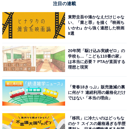
「勤める」の意味は、会社など組織に雇われて働くこ
注目の連載
と。
東野圭吾や湊かなえだけじゃな
い、「業と罪」を描く『映画ち
「勤」という漢字には、「職に就く」「職場に行って働
いかわ』から強く連想した映画
8選
く」という意味があります。
「勤め先」や「勤め人」などという場合の「つとめる」
20年間「駆け込み実績ゼロ」の
学校も…「こども110番の家」
も、「勤」の字で表記します。
「勤務する」と言い換え
は本当に必要？ PTAが直面する
られる場合は「勤める」
とするのが良いでしょう。
理想と現実
また、「勤行（ごんぎょう）」や「お勤め」というよう
「青春18きっぷ」販売激減の裏
に、「仏事を修める」という意味もあることから、「仏
に何が？ 連続利用の厳格化だけ
ではない「本当の理由」
道修行をする」の意味の「つとめる」も「勤」の字を使
います。
「移民」に冷たいのはどっちな
さらに、主に古語で、「勤」の字を「ゆめ」と読むと、
のか？ スイスの厳格過ぎる学歴
選別と、日本の曖昧過ぎる外国