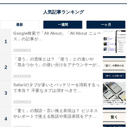
最新
一週間
一ヶ月
Google検索で「All About」「All About ニュー
ス」の記事が...
1
2026/06/15
「遣う」の意味とは？ 「使う」との違いや
「努める」の意味
「気をつかう」の使い分けをアナウンサーが...
2
2023/10/16
「努める」とは、努力や取り組みを意味する言葉です。
Safariのタブが多いとバッテリーを消耗するっ
て本当？ 不要なタブは消すべきで...
3
「努める」は、目標や目的を達成するために努力するこ
2025/02/13
とを意味し、具体的な目標に向かって努力する姿勢や行
「驚く」の類語・言い換え表現は？ ビジネス
動を指します。
やレポートで使える熟語や英語表現をアナ...
4