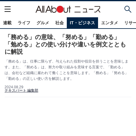
連載
ライフ
グルメ
社会
IT・ビジネス
エンタメ
リサ
「務める」の意味、「努める」「勤める」
「勉める」との使い分けや違いを例文ととも
に解説
「務める」は、仕事に限らず、与えられた役割や役目を担うことを意味しま
す。また、「努める」は、努力や取り組みを意味する言葉で、「勤める」
は、会社など組織に雇われて働くことを意味します。「務める」「努める」
「勤める」の正しい使い方を解説します。
2024.08.29
テキスパート 編集部