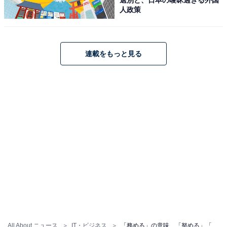
「気を付けて。つつしんで」と強く注意を促す意味があ
人政策
り、「自愛・自重する」という意味でも、この字を用い
ることがあります。
連載をもっと見る
「勉める」の意味
「勉める」は「努める」と同じように、力を尽くして努
力することを意味します。
意味はほぼ同じですが、「勉める」という漢字表記はや
や古く、現在は常用外の表記となっているため、「努力
する」という意味で「つとめる」という場合は、「努め
る」の表記を使うのが一般的です。
【例文】「務める」「努める」「勤める」「勉め
る」の使い方
All About ニュース
IT・ビジネス
「務める」の意味、「努める」「勤める」「勉める」との使い分けや違いを例文とともに解説