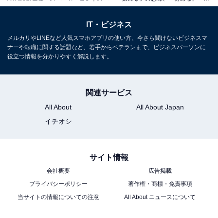
「務める」「努める」「勤める」の具体的な例文を示し
IT・ビジネス
ます。
メルカリやLINEなど人気スマホアプリの使い方、今さら聞けないビジネスマ
ナーや転職に関する話題など、若手からベテランまで、ビジネスパーソンに
「務める」の例文
役立つ情報を分かりやすく解説します。
・本日司会を務めます、山田と申します。
・今年はPTAの役員を務めることになりました。
関連サービス
・プロジェクトリーダーを務める彼は、非常に優秀な
All About
All About Japan
人材です。
イチオシ
「努める」の例文
サイト情報
・成果につながるよう、業務に努めてまいります。
会社概要
広告掲載
・再発防止に努めてまいります。
プライバシーポリシー
著作権・商標・免責事項
・日ごろから健康管理に努めています。
当サイトの情報についての注意
All About ニュースについて
「勤める」の例文