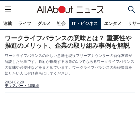
連載
ライフ
グルメ
社会
IT・ビジネス
エンタメ
リサ
ワークライフバランスの意味とは？ 重要性や
推進のメリット、企業の取り組み事例を解説
ワークライフバランスの正しい意味を現役フリーアナウンサーの新保友映が
解説した記事です。政府が推奨する政策の1つでもあるワークライフバランス
の意味や必要性などをまとめています。ワークライフバランスの基礎知識を
知りたい人はぜひ参考にしてください。
2024.02.20
テキスパート 編集部