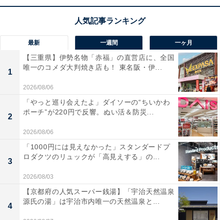
・ワークライフバランスの語源
ワークライフバランスの概念は、1980年代のアメリカが
発祥だといわれています。この頃から女性労働者が増
最新
一週間
一ヶ月
え、政府が仕事と育児の両立を支援するようになりまし
【三重県】伊勢名物「赤福」の直営店に、全国
唯一のコメダ大判焼き店も！ 東名阪・伊...
た。子育てをしながらでも仕事に取り組める仕組み作り
1
そのものが、ワークライフバランスの始まりだといわれ
2026/08/06
ています。当時の政府の政策には「ワーク・ファミリ
「やっと巡り会えたよ」ダイソーの“ちいかわ
ー・バランス」や「ワーク・ファミリー・プログラム」
ポーチ”が220円で反響。ぬい活＆防災...
2
といった名前がつけられていたそうです。
2026/08/06
「1000円には見えなかった」スタンダードプ
ロダクツのリュックが「高見えする」の...
3
2026/08/03
【京都府の人気スーパー銭湯】「宇治天然温泉
源氏の湯」は宇治市内唯一の天然温泉と...
4