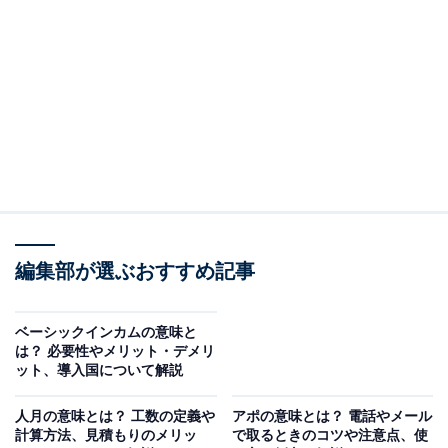
＜目次＞
・
ワークライフバランスの意味とは
・
ワークライフバランスの類語と意味の違い
・
ワークライフバランスが企業に重視される理由
・
ワークライフバランスの重要性と推進のメリット
・
ワークライフバランス推進のデメリット
・
ワークライフバランス改善のための国家の取り組み事例
・
ワークライフバランス改善のための取り組み事例
編集部が選ぶおすすめ記事
・
ワークライフバランスを改善した企業事例
・
まとめ
ベーシックインカムの意味と
は？ 必要性やメリット・デメリ
ワークライフバランスの意味とは
ット、導入国について解説
人月の意味とは？ 工数の定義や
アポの意味とは？ 電話やメール
ワークライフバランスとは「仕事」と「生活」を良いバ
計算方法、見積もりのメリッ
で取るときのコツや注意点、使
ランスで取ることです。以下では、誤解されがちなワー