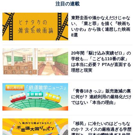
フインテグレーションはその境目が融合していることが
注目の連載
特徴です。分かりやすい例で言うと「ワーケーション」
があげられます。旅行と仕事をどちらも線引きなく楽し
東野圭吾や湊かなえだけじゃな
い、「業と罪」を描く『映画ち
む状態は、ワークライフインテグレーションを実践して
いかわ』から強く連想した映画
いると言えるでしょう。
8選
・類語（2）ワークインライフ
20年間「駆け込み実績ゼロ」の
学校も…「こども110番の家」
ワークインライフとは、日本の家具メーカー（株式会社
は本当に必要？ PTAが直面する
オカムラ）が発信を始めた言葉です。ワークインライフ
理想と現実
とは、人生（ライフ）の中の要素の1つとして、仕事
（ワーク）があるという考え方です。この概念では、家
「青春18きっぷ」販売激減の裏
族・友人・趣味・学びなど、自分の人生を彩るさまざま
に何が？ 連続利用の厳格化だけ
な要素の中に、同列として仕事を位置付けます。仕事と
ではない「本当の理由」
私生活を「対立のもの」として捉えないことが、ワーク
インライフの特徴と言えます。
「移民」に冷たいのはどっちな
のか？ スイスの厳格過ぎる学歴
選別と、日本の曖昧過ぎる外国