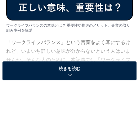
ワークライフバランスの意味とは？ 重要性や推進のメリット、企業の取り
組み事例を解説
「ワークライフバランス」という言葉をよく耳にするけ
れど、いまいち詳しい意味が分からないという人はいま
せんか。そんな人のために、本記事では「ワークライフ
バランス」の意味や重要性、メリットなどを現役フリー
続きを読む
アナウンサーの新保友映が解説します。実際に取り組み
を行っている企業の事例もまとめているので、ぜひ参考
にしてください。
関連記事：
【ビジネス用語114選】サラリーマン・社会人に必須の
カタカナ・略語一覧！ 例文もあり