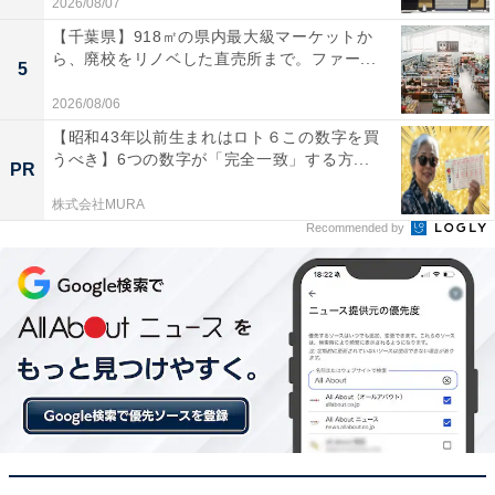
2026/08/07
【千葉県】918㎡の県内最大級マーケットか
ら、廃校をリノベした直売所まで。ファー...
5
2026/08/06
【昭和43年以前生まれはロト６この数字を買
うべき】6つの数字が「完全一致」する方...
PR
ワークライフバランスの類語と意味の違い
株式会社MURA
Recommended by
ワークライフバランスの類語とそれぞれの意味を紹介し
ます。
・類語（1）ワークライフインテグレーション
ワークライフインテグレーションは、ワークライフバラ
ンスと非常に近い言葉で「仕事と私生活の両方を充実さ
せよう」という点は同じです。ワークライフバランス
が、仕事・私生活に一線を引くのに対して、ワークライ