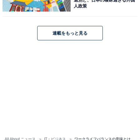
・類語（3）ワークファミリーバランス
人政策
ワークファミリーバランスは、ワークライフバランスと
非常に似ている言葉です。2つの違いは、仕事と両立す
る対象が「ライフ」か「ファミリー」であるかです。ラ
連載をもっと見る
イフには、家庭生活のほかに、趣味や学びなど広範囲な
要素が含まれます。しかし、ファミリーの場合は、子育
てや介護など、家庭に関わることに限定されます。
・類語（4）ワークライフマネジメント
ワークライフマネジメントとは「仕事と私生活を自分で
管理する」という考え方です。ワークライフバランスと
基本的な概念は同じですが、ワークライフマネジメント
は個人が自発的に行うことが特徴です。
All About ニュース
IT・ビジネス
ワークライフバランスの意味とは？ 重要性や推進のメリット、企業の取り組み事例を解説