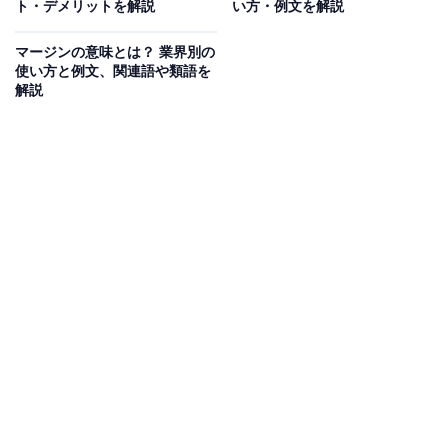
ト・デメリットを解説
い方・例文を解説
クライフバランスの意味や語源について解説します。
マージンの意味とは？ 業界別の
使い方と例文、関連語や類語を
・誤解しやすいワークライフバランスの本来の意味と
解説
は？
「ワークライフバランスを実現する」と聞くと「仕事ば
かりに注力せず、私生活を楽しむ」という意味だと判断
する人がいます。しかし、これは誤った理解です。ワー
クライフバランスは、あくまで「仕事」と「それ以外の
私生活」を適度なバランスで行うことを指しています。
・ワークライフバランスの現代の一般的な意味
ワークライフバランスは、仕事と生活のどちらかだけに
偏らず「うまく調和すること」に意味があります。両方
をバランス良くこなすことで、相乗効果が生まれること
が大切です。