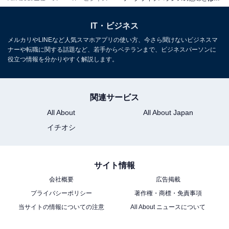
IT・ビジネス
メルカリやLINEなど人気スマホアプリの使い方、今さら聞けないビジネスマ
ナーや転職に関する話題など、若手からベテランまで、ビジネスパーソンに
役立つ情報を分かりやすく解説します。
関連サービス
All About
All About Japan
イチオシ
ワークライフバランスが企業に重視される理由
ワークライフバランスが注目される理由には、主に以下
サイト情報
の3点があげられます。
会社概要
広告掲載
プライバシーポリシー
著作権・商標・免責事項
・社員の事情に合わせた多様な働き方を認めるため
当サイトの情報についての注意
All About ニュースについて
近年、働く人々の環境は多様化しており、企業側も変化