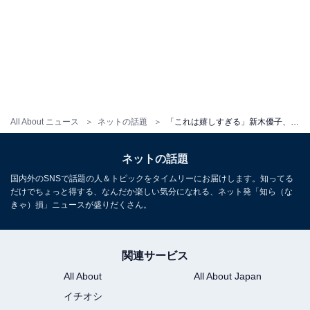
All About ニュース
ネットの話題
「これは嬉しすぎる」新木優子、7月公開の実写映画『キングダム』出演を報告！ 「やばばばばー」
ネットの話題
国内外のSNSで話題の人＆トピックをタイムリーにお届けします。知ってる
だけでちょっと得する、なんだか楽しい気分になれる、ネット発「知ら（な
きゃ）損」ニュースが盛りだくさん。
関連サービス
All About
All About Japan
イチオシ