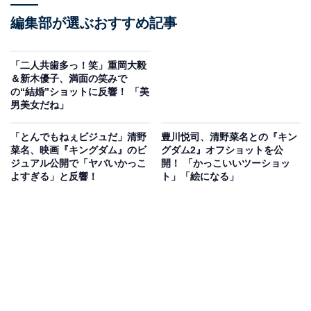
編集部が選ぶおすすめ記事
「二人共歯多っ！笑」重岡大毅
＆新木優子、満面の笑みで
の“結婚”ショットに反響！ 「美
男美女だね」
「とんでもねぇビジュだ」清野
豊川悦司、清野菜名との『キン
菜名、映画『キングダム』のビ
グダム2』オフショットを公
ジュアル公開で「ヤバいかっこ
開！ 「かっこいいツーショッ
よすぎる」と反響！
ト」「絵になる」