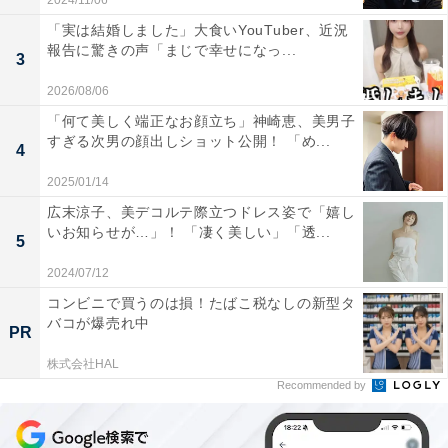
2024/11/06
「実は結婚しました」大食いYouTuber、近況
報告に驚きの声「まじで幸せになっ...
3
2026/08/06
「何て美しく端正なお顔立ち」神崎恵、美男子
すぎる次男の顔出しショット公開！ 「め...
4
2025/01/14
広末涼子、美デコルテ際立つドレス姿で「嬉し
いお知らせが…」！ 「凄く美しい」「透...
5
2024/07/12
コンビニで買うのは損！たばこ税なしの新型タ
バコが爆売れ中
PR
株式会社HAL
Recommended by