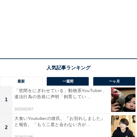
最新
一週間
一ヶ月
「世間をにぎわせている」動物系YouTuber、
違法行為の告発に声明「飼育してい...
1
2025/02/07
大食いYoutuberの彼氏、『お別れしました』
と報告。「もう二度と会わない方が...
2