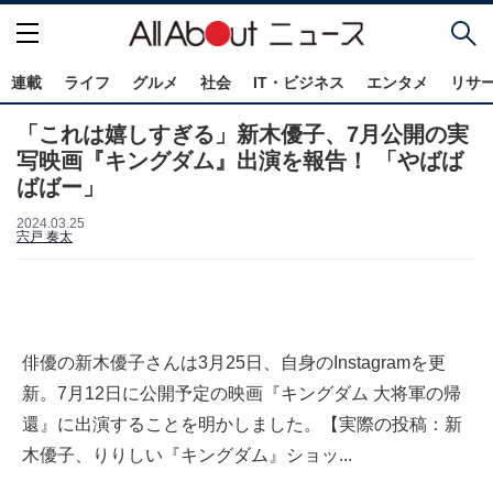
連載
ライフ
グルメ
社会
IT・ビジネス
エンタメ
リサ
「これは嬉しすぎる」新木優子、7月公開の実
写映画『キングダム』出演を報告！ 「やばば
ばばー」
2024.03.25
宍戸 奏太
俳優の新木優子さんは3月25日、自身のInstagramを更
新。7月12日に公開予定の映画『キングダム 大将軍の帰
還』に出演することを明かしました。【実際の投稿：新
木優子、りりしい『キングダム』ショッ...