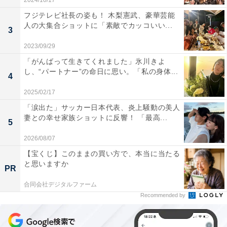
2024/10/17
フジテレビ社長の姿も！ 木梨憲武、豪華芸能
人の大集合ショットに「素敵でカッコいい...
3
2023/09/29
「がんばって生きてくれました」氷川きよ
し、“パートナー”の命日に思い。「私の身体...
4
2025/02/17
「涙出た」サッカー日本代表、炎上騒動の美人
妻との幸せ家族ショットに反響！ 「最高...
5
2026/08/07
【宝くじ】このままの買い方で、本当に当たる
と思いますか
PR
合同会社デジタルファーム
Recommended by