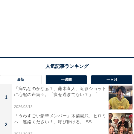
最新
一週間
一ヶ月
「病気なのかなぁ？」藤木直人、近影ショット
に心配の声続々。「痩せ過ぎてない？」「...
1
2026/03/13
「うわすごい豪華メンバー」木梨憲武、ヒロミ
へ「連絡ください！」呼び掛ける。ISS...
2