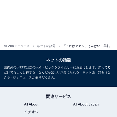
All About ニュース
ネットの話題
「これはアカン」うんぱい、美乳はみ出す“大人になったアラレちゃん”ショットに反響！ 「エロい」
ネットの話題
国内外のSNSで話題の人＆トピックをタイムリーにお届けします。知ってる
だけでちょっと得する、なんだか楽しい気分になれる、ネット発「知ら（な
きゃ）損」ニュースが盛りだくさん。
関連サービス
All About
All About Japan
イチオシ