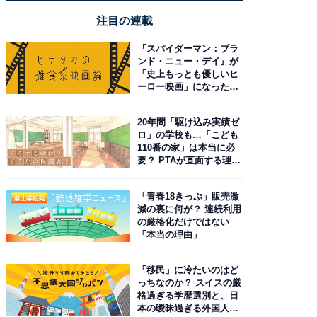
注目の連載
『スパイダーマン：ブラ
ンド・ニュー・デイ』が
「史上もっとも優しいヒ
ーロー映画」になった理
由。予習したい作品は？
20年間「駆け込み実績ゼ
ロ」の学校も…「こども
110番の家」は本当に必
要？ PTAが直面する理想
と現実
「青春18きっぷ」販売激
減の裏に何が？ 連続利用
の厳格化だけではない
「本当の理由」
「移民」に冷たいのはど
っちなのか？ スイスの厳
格過ぎる学歴選別と、日
本の曖昧過ぎる外国人政