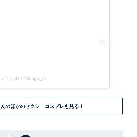
d by うんぱい (@unpai_3)
さんのほかのセクシーコスプレも見る！