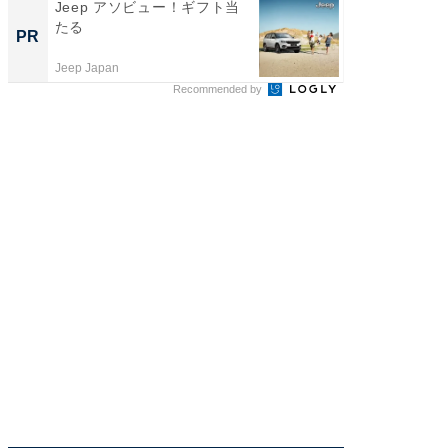
Jeep アソビュー！ギフト当
すべて
たる
るその
PR
PR
Jeep Japan
COCO VIL
Recommended by