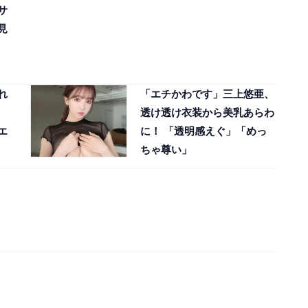
サ
見
れ
「エチかわです」三上悠亜、
透け透け衣装から美乳あらわ
エ
に！ 「透明感えぐ」「めっ
ちゃ尊い」