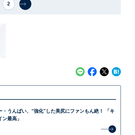
2
ー・うんぱい、“強化”した美尻にファンもん絶！ 「キ
イン最高」