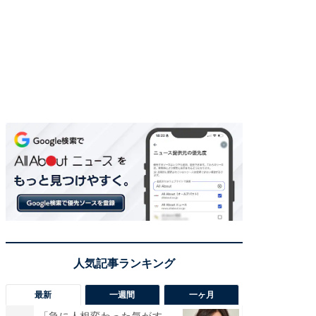
最新
一週間
一ヶ月