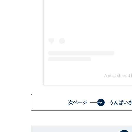
A post share
次ページ
うんぱい