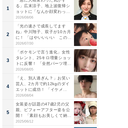
「急に人相変わった気がす
「さす
る」広末涼子、地上波復帰シ
は」高
1
1
ョットに「なんか顔変わっ
災地を
た」の...
「カ...
2026/08/06
2026/08/0
「光の速さで成長してます
「女の
ね」中川翔子、双子が10カ月
介、バ
2
2
に！ 「はやいいいい この
らのプレ
前...
愛...
2026/07/30
2026/08/0
「ポケモンで言う進化」女性
「好感
タレント、25キロ増量ショッ
や、“マ
3
3
トに反響！ 「全然パーツ埋...
画変更
財...
2026/08/05
2026/07/3
「え、別人過ぎん？」お笑い
「脚が
芸人、2カ月で約12kgのダイ
横川尚
4
4
エットに成功！ 「イケメ...
ムキな姿
刃...
2026/08/04
2026/08/0
女装姿が話題の47歳2児の父
「2人と
親、ビフォーアフター姿を公
團十郎
5
5
開！ 「素顔もお美しくて納...
「後ろ
「...
2025/06/12
2026/08/0