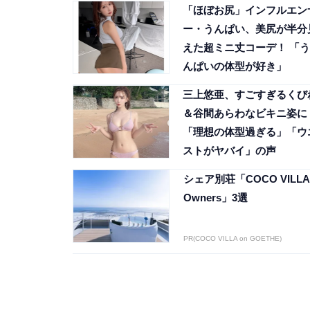
「ほぼお尻」インフルエン
ー・うんぱい、美尻が半分
えた超ミニ丈コーデ！ 「う
んぱいの体型が好き」
三上悠亜、すごすぎるくび
＆谷間あらわなビキニ姿に
「理想の体型過ぎる」「ウ
ストがヤバイ」の声
シェア別荘「COCO VILLA
Owners」3選
PR(COCO VILLA on GOETHE)