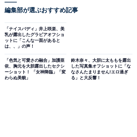
編集部が選ぶおすすめ記事
「ナイスバディ」井上咲楽、美
乳が露出したグラビアオフショ
ットに「こんな一面があると
は、、」の声！
「色気と可愛さの融合」加護亜
鈴木奈々、大胆に太ももを露出
依、胸元を大胆露出したセクシ
した写真集オフショットに「な
ーショット！ 「女神降臨」「変
なさんたまりません!エロ過ぎ
わらぬ美貌」
る」と大反響！