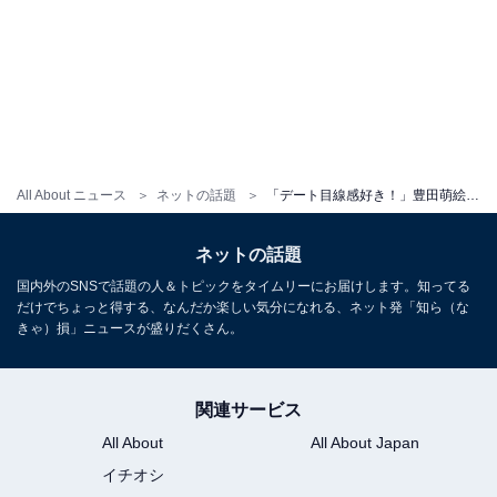
All About ニュース
ネットの話題
「デート目線感好き！」豊田萌絵、“移動中”電車内で谷間ちらり＆美脚あらわな姿披露！ 「かわいすぎ」
ネットの話題
国内外のSNSで話題の人＆トピックをタイムリーにお届けします。知ってる
だけでちょっと得する、なんだか楽しい気分になれる、ネット発「知ら（な
きゃ）損」ニュースが盛りだくさん。
関連サービス
All About
All About Japan
イチオシ