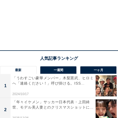
最新
一週間
一ヶ月
「うわすごい豪華メンバー」木梨憲武、ヒロミ
へ「連絡ください！」呼び掛ける。ISS...
1
2024/10/17
「年々イケメン」サッカー日本代表・上田綺
世、モデル美人妻とのクリスマスショットに...
2