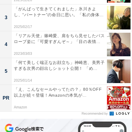
2025/12/26
「がんばって生きてくれました」氷川きよ
し、“パートナー”の命日に思い。「私の身体...
3
2025/02/17
「リアル天使」篠崎愛、肩をちら見せしたバス
ローブ姿に「可愛すぎんぞ～」「目の表情...
4
2023/03/03
「何て美しく端正なお顔立ち」神崎恵、美男子
すぎる次男の顔出しショット公開！ 「め...
5
2025/01/14
「え、こんなセールやってたの？」80％OFF
以上が続々登場！Amazonの本気が...
PR
Amazon
Recommended by