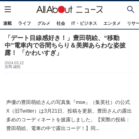
連載
ライフ
グルメ
社会
IT・ビジネス
エンタメ
リサ
「デート目線感好き！」豊田萌絵、“移動
中”電車内で谷間ちらり＆美脚あらわな姿披
露！ 「かわいすぎ」
2024.03.22
吉岡 誠悦
声優の豊田萌絵さんの写真集『moe』（集英社）の公式
X（旧Twitter）は3月21日、投稿を更新。豊田さんの露出
多めのコーディネートを披露しました。【実際の投稿：
豊田萌絵、電車の中で露出コーデ！】同...