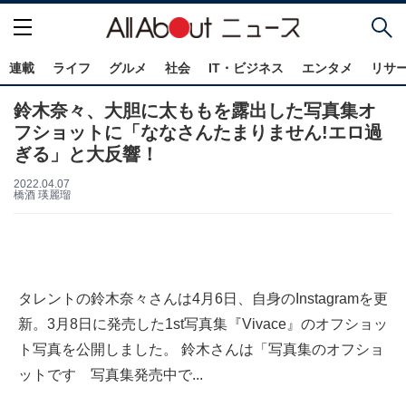
連載
ライフ
グルメ
社会
IT・ビジネス
エンタメ
リサ
鈴木奈々、大胆に太ももを露出した写真集オ
フショットに「ななさんたまりません!エロ過
ぎる」と大反響！
2022.04.07
橋酒 瑛麗瑠
タレントの鈴木奈々さんは4月6日、自身のInstagramを更
新。3月8日に発売した1st写真集『Vivace』のオフショッ
ト写真を公開しました。 鈴木さんは「写真集のオフショ
ットです 写真集発売中で...