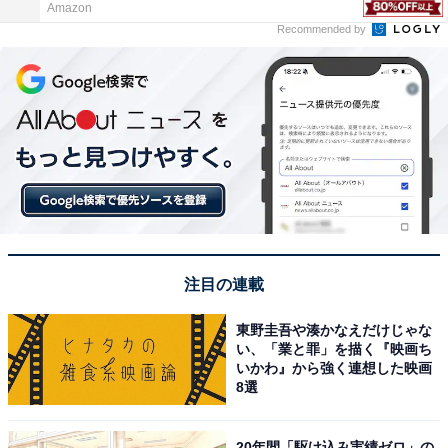
Amazon
Recommended by
注目の連載
東野圭吾や湊かなえだけじゃな
い、「業と罪」を描く『映画ち
いかわ』から強く連想した映画
8選
20年間「駆け込み実績ゼロ」の