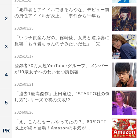
2025/11/27
「犯罪者もアイドルできるんやな」デビュー前
の男性アイドルが炎上。「事件から半年も...
2
2026/03/25
「いつ子供産んだの」篠崎愛、女児と遊ぶ姿に
反響「もう愛ちゃんの子みたいだね」「完...
3
2025/10/17
登録者70万人超YouTuberグループ、メンバー
が10歳女子へのわいせつ誘拐容...
4
2025/03/21
「過去1最高傑作」上田竜也、“STARTO社の倒
し方”シリーズで初の失敗!? 「...
5
2024/08/26
「え、こんなセールやってたの？」80％OFF
以上が続々登場！Amazonの本気が...
PR