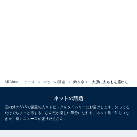
All About ニュース
ネットの話題
鈴木奈々、大胆に太ももを露出した写真集オフショットに「ななさんたまりません!エロ過ぎる」と大反響！
ネットの話題
国内外のSNSで話題の人＆トピックをタイムリーにお届けします。知ってる
だけでちょっと得する、なんだか楽しい気分になれる、ネット発「知ら（な
きゃ）損」ニュースが盛りだくさん。