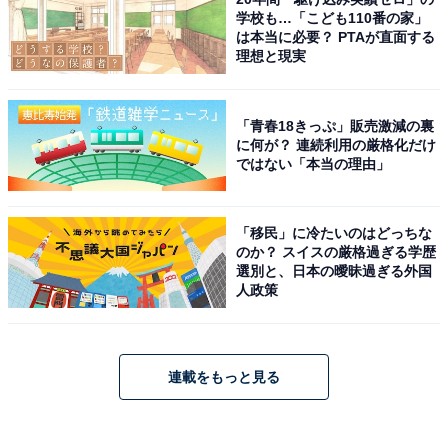
学校も…「こども110番の家」
は本当に必要？ PTAが直面する
理想と現実
「青春18きっぷ」販売激減の裏
に何が？ 連続利用の厳格化だけ
ではない「本当の理由」
「移民」に冷たいのはどっちな
のか？ スイスの厳格過ぎる学歴
選別と、日本の曖昧過ぎる外国
人政策
連載をもっと見る