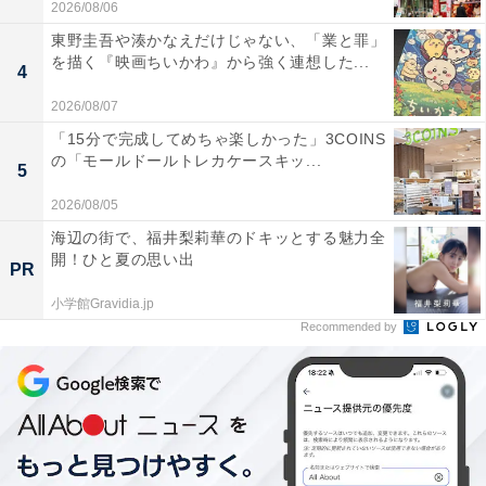
2026/08/06
東野圭吾や湊かなえだけじゃない、「業と罪」
を描く『映画ちいかわ』から強く連想した...
4
2026/08/07
「15分で完成してめちゃ楽しかった」3COINS
の「モールドールトレカケースキッ...
5
2026/08/05
海辺の街で、福井梨莉華のドキッとする魅力全
開！ひと夏の思い出
PR
小学館Gravidia.jp
Recommended by