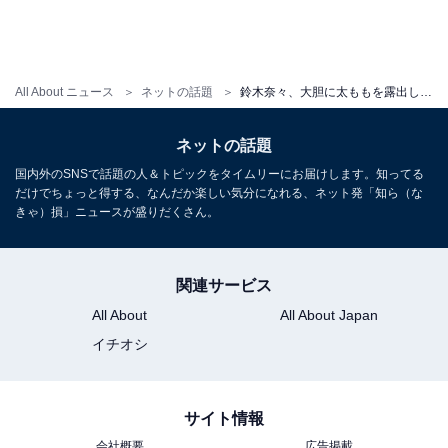
All About ニュース
ネットの話題
鈴木奈々、大胆に太ももを露出した写真集オフショットに「ななさんたまりません!エロ過ぎる」と大反響！
ネットの話題
国内外のSNSで話題の人＆トピックをタイムリーにお届けします。知ってる
だけでちょっと得する、なんだか楽しい気分になれる、ネット発「知ら（な
きゃ）損」ニュースが盛りだくさん。
関連サービス
All About
All About Japan
イチオシ
サイト情報
会社概要
広告掲載