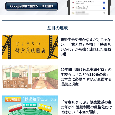
注目の連載
東野圭吾や湊かなえだけじゃな
い、「業と罪」を描く『映画ち
いかわ』から強く連想した映画
8選
20年間「駆け込み実績ゼロ」の
学校も…「こども110番の家」
は本当に必要？ PTAが直面する
理想と現実
「青春18きっぷ」販売激減の裏
に何が？ 連続利用の厳格化だけ
ではない「本当の理由」