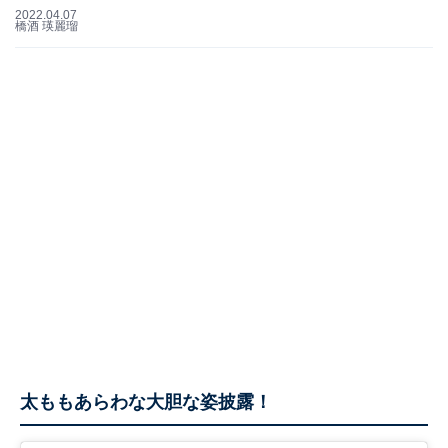
2022.04.07
橋酒 瑛麗瑠
太ももあらわな大胆な姿披露！