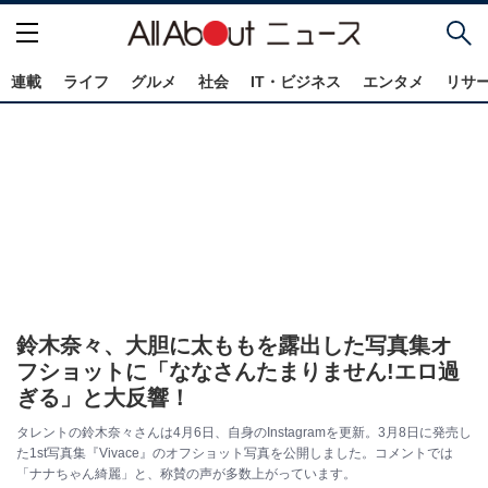
連載
ライフ
グルメ
社会
IT・ビジネス
エンタメ
リサ
鈴木奈々、大胆に太ももを露出した写真集オ
フショットに「ななさんたまりません!エロ過
ぎる」と大反響！
タレントの鈴木奈々さんは4月6日、自身のInstagramを更新。3月8日に発売し
た1st写真集『Vivace』のオフショット写真を公開しました。コメントでは
「ナナちゃん綺麗」と、称賛の声が多数上がっています。