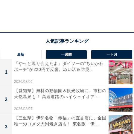
最新
一週間
一ヶ月
「やっと巡り会えたよ」ダイソーの“ちいかわ
ポーチ”が220円で反響。ぬい活＆防災...
1
2026/08/06
【愛知県】無料の動物園＆観光牧場に、市初の
天然温泉も！ 高速道路のハイウェイオア...
2
2026/08/07
【三重県】伊勢名物「赤福」の直営店に、全国
唯一のコメダ大判焼き店も！ 東名阪・伊...
3