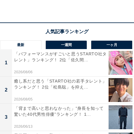
アニメや漫画のレビュー、エンタメトピックスなどを中
心に、オールジャンルで執筆中のライター。時々、店舗
取材などのリポート記事も担当。All AboutおよびAll
About ニュースでのライター歴は5年。
最新
一週間
一ヶ月
3位までの全ランキング結果を見
「パフォーマンスがすごいと思うSTARTO社タ
次ページ
る
レント」ランキング！ 2位「佐久間...
1
2026/08/06
癒し系だと思う「STARTO社の若手タレント」
ランキング！ 2位「松島聡」を抑え...
2
2026/08/05
「背まで高いと思わなかった」“身長を知って
驚いた40代男性俳優”ランキング！ 1...
3
2026/06/13