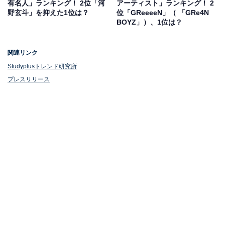
有名人」ランキング！ 2位「河
アーティスト」ランキング！ 2
野玄斗」を抑えた1位は？
位「GReeeeN」（ 「GRe4N
BOYZ」）、1位は？
関連リンク
1位：スターバックス
Studyplusトレンド研究所
プレスリリース
1位は、「スターバックス」でした。全国の店舗数は
1900店を超え、厳選されたコーヒー豆を使用したドリッ
プコーヒーやその日の気分でカスタマイズできるドリン
クメニュー、定番のフード・デザートメニューのほか、
期間限定メニューは毎回SNS上でも話題を呼んでいま
す。居心地の良い落ち着いた店内の雰囲気やスタッフの
接客対応にも定評があり、受験勉強の息抜きに利用した
という受験生が多かったようです。
この記事の筆者：福島 ゆき プロフィール