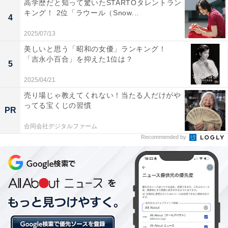
高学歴だと知って驚いたSTARTOタレントラン
キング！ 2位「ラウール（Snow...
4
2025/07/13
美しいと思う「昭和の女優」ランキング！
「吉永小百合」を抑えた1位は？
5
こちらもおすすめ
2025/04/21
大学受験期に「一番行ったファストフードチェ
ーン」ランキング！ 2位「サイゼリヤ」、1位
売り場じゃ教えてくれない！当たる人だけがや
は？
ってる宝くじの習慣
PR
合同会社デジタルファーム
Recommended by
1
2