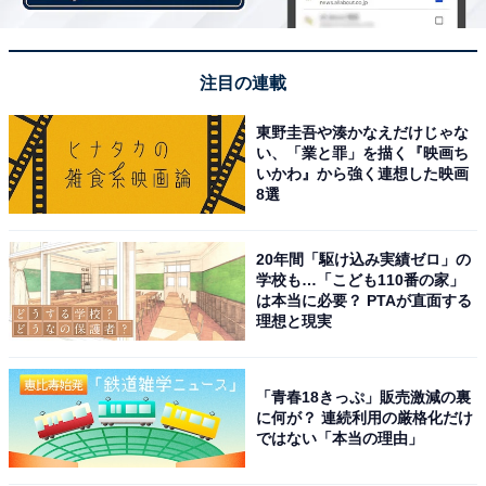
注目の連載
東野圭吾や湊かなえだけじゃな
い、「業と罪」を描く『映画ち
いかわ』から強く連想した映画
8選
20年間「駆け込み実績ゼロ」の
学校も…「こども110番の家」
は本当に必要？ PTAが直面する
理想と現実
「青春18きっぷ」販売激減の裏
に何が？ 連続利用の厳格化だけ
ではない「本当の理由」