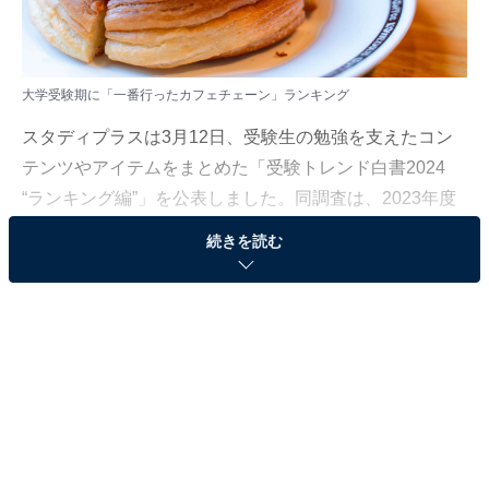
大学受験期に「一番行ったカフェチェーン」ランキング
スタディプラスは3月12日、受験生の勉強を支えたコン
テンツやアイテムをまとめた「受験トレンド白書2024
“ランキング編”」を公表しました。同調査は、2023年度
の大学受験生1608人を対象に、インターネット上で実施
続きを読む
（調査期間： 2023年11月30日〜2024年2月20日）。今
回はその中から、「大学受験期に一番行ったカフェチェ
ーン」ランキングを発表します。
＞3位までの全ランキング結果を見る
2位：コメダ珈琲店