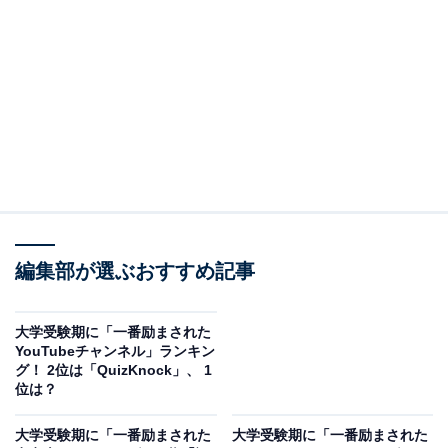
2位は、「コメダ珈琲店」でした。お得な「モーニング
サービス」や看板デザートメニューの「シロノワール」
など、バラエティに富んだドリンクメニューだけでな
く、ボリュームのあるフードメニューも充実。座り心地
のいいソファや温かみのある店内の雰囲気が人気です。
2023年7月には全国の店舗数が1000店舗を超えるなど、
出店拡大の影響も今回の調査の結果に反映されているの
かもしれませんね。
編集部が選ぶおすすめ記事
大学受験期に「一番励まされた
YouTubeチャンネル」ランキン
グ！ 2位は「QuizKnock」、 1
位は？
大学受験期に「一番励まされた
大学受験期に「一番励まされた