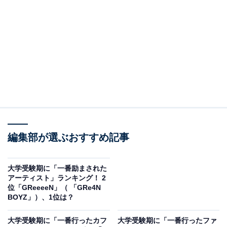
る説」や「中学生の夏休みの宿題、東大生ら8人で解い
たら秒で終わる説」などの検証動画、映画『サマーウォ
ーズ』の暗号の解読にチャレンジする動画など、楽しみ
ながら知識を得られるような動画が人気を集めていま
す。
編集部が選ぶおすすめ記事
大学受験期に「一番励まされた
アーティスト」ランキング！ 2
位「GReeeeN」（ 「GRe4N
BOYZ」）、1位は？
大学受験期に「一番行ったカフ
大学受験期に「一番行ったファ