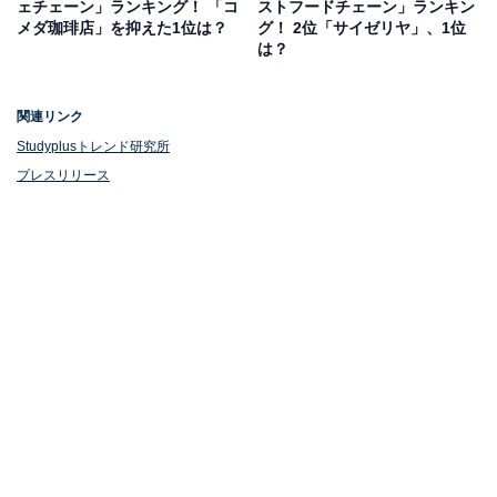
ェチェーン」ランキング！ 「コ
ストフードチェーン」ランキン
メダ珈琲店」を抑えた1位は？
グ！ 2位「サイゼリヤ」、1位
は？
1位：「wakatte.tv」
関連リンク
Studyplusトレンド研究所
プレスリリース
1位は、教育痛快バラエティ番組「wakatte.tv」でした。
学歴第一主義のブラックキャラクター「高田ふーみん」
と偏差値37から早稲田大学に合格した“逆転合格男”「び
ーやま」が、学歴や受験をテーマに調査や検証を繰り広
げます。「開成高校ハイスクール調査」「東大でリアル