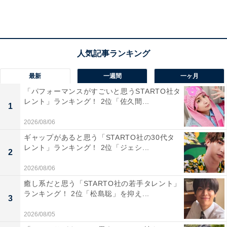
ドラゴン桜探し対決」などの企画は、全国の受験生、高
校生に対して「絶対にこんな大人になるなよ！」という
思いを込めて、あえて日本の学歴社会を皮肉って制作さ
れているのだそうです。
最新
一週間
一ヶ月
この記事の筆者：福島 ゆき プロフィール
「パフォーマンスがすごいと思うSTARTO社タ
アニメや漫画のレビュー、エンタメトピックスなどを中
レント」ランキング！ 2位「佐久間...
1
心に、オールジャンルで執筆中のライター。時々、店舗
2026/08/06
取材などのリポート記事も担当。All AboutおよびAll
ギャップがあると思う「STARTO社の30代タ
About ニュースでのライター歴は5年。
レント」ランキング！ 2位「ジェシ...
2
2026/08/06
3位までの全ランキング結果を見
次ページ
癒し系だと思う「STARTO社の若手タレント」
る
ランキング！ 2位「松島聡」を抑え...
3
2026/08/05