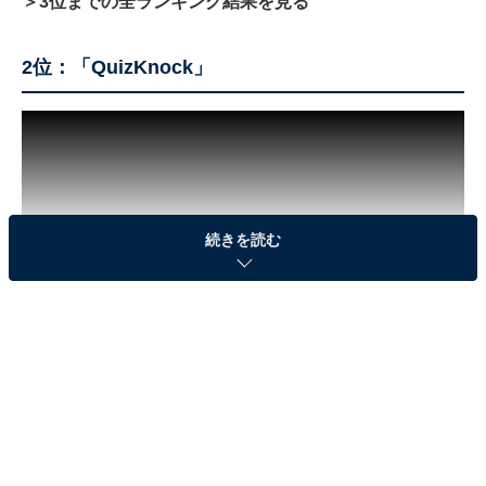
＞3位までの全ランキング結果を見る
2位：「QuizKnock」
続きを読む
2位は、東京大学発の知識集団「QuizKnock」のYouTube
チャンネル「QuizKnock」でした。東大クイズ王・伊沢
拓司さんを中心に、東大卒業生や現役東大生により、エ
ンタメと知を融合させた企画が配信されています。
「【東大生検証】東大生7人集まればセンター満点取れ