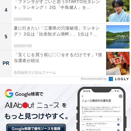
「ファンサがすごいと思うSTARTO社タレン
ト」ランキング！ 2位「中島健人」を...
4
2026/08/05
夏に行きたい「三重県の穴場秘境」ランキン
グ！ 2位は「比奈知ダム湖畔」、1位は？...
5
2025/07/25
「宝くじを買う前に〇〇をするだけです」7億
当選者が続出
PR
合同会社デジタルファーム
Recommended by
こちらもおすすめ
大学受験期に「一番励まされた有名人」ランキ
ング！ 2位「河野玄斗」を抑えた1位は？