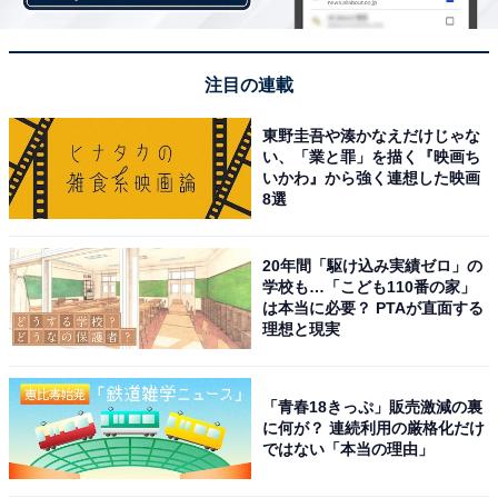
About ニュースでのライター歴は5年。
注目の連載
3位までの全ランキング結果を見
次ページ
る
東野圭吾や湊かなえだけじゃな
い、「業と罪」を描く『映画ち
いかわ』から強く連想した映画
8選
20年間「駆け込み実績ゼロ」の
学校も…「こども110番の家」
は本当に必要？ PTAが直面する
理想と現実
「青春18きっぷ」販売激減の裏
に何が？ 連続利用の厳格化だけ
ではない「本当の理由」