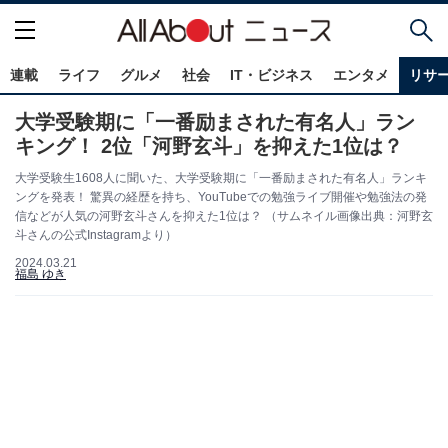
連載
ライフ
グルメ
社会
IT・ビジネス
エンタメ
リサ
大学受験期に「一番励まされた有名人」ラン
キング！ 2位「河野玄斗」を抑えた1位は？
大学受験生1608人に聞いた、大学受験期に「一番励まされた有名人」ランキ
ングを発表！ 驚異の経歴を持ち、YouTubeでの勉強ライブ開催や勉強法の発
信などが人気の河野玄斗さんを抑えた1位は？ （サムネイル画像出典：河野玄
斗さんの公式Instagramより）
2024.03.21
福島 ゆき