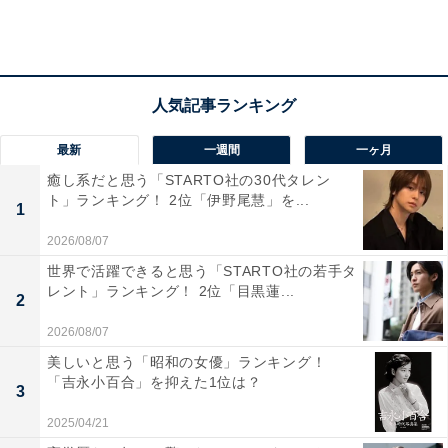
最新
一週間
一ヶ月
癒し系だと思う「STARTO社の30代タレン
ト」ランキング！ 2位「伊野尾慧」を...
1
View this post on Instagram
2026/08/07
世界で活躍できると思う「STARTO社の若手タ
レント」ランキング！ 2位「目黒蓮...
2
2026/08/07
美しいと思う「昭和の女優」ランキング！
「吉永小百合」を抑えた1位は？
3
2025/04/21