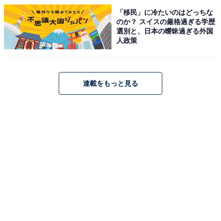
「移民」に冷たいのはどっちな
のか？ スイスの厳格過ぎる学歴
こちらもおすすめ
選別と、日本の曖昧過ぎる外国
大学受験期に「一番励まされたアーティスト」
人政策
ランキング！ 2位「GReeeeN」（ 「GRe4N
BOYZ」）、1位は？
連載をもっと見る
1
2