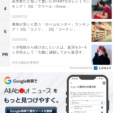
高学歴だと知って驚いたSTARTOタレントラン
A post shared by Shohei Ohtani | 大谷翔平 (@shoheiohtani)
キング！ 2位「ラウール（Snow...
4
2025/07/13
1位は、アメリカのMLB（メジャーリーグベースボー
価格が安いと思う「ホームセンター」ランキン
ル）のロサンゼルス・ドジャースで活躍する大谷翔平選
グ！ 3位「コメリ」、2位「コーナン」...
5
手が、アスリートとして唯一ランクインを果たしまし
た。投手としても野手としても活躍する「二刀流」で、
2023/03/02
2023年のWBC（ワールド・ベースボール・クラシッ
リボ地獄から抜け出したい人は、返済を3～6
ヶ月停止して『大幅に減額してから返済す...
ク）日本代表の優勝に貢献。ドジャース移籍前に所属し
PR
てたロサンゼルス・エンゼルスでは、日本選手初の本塁
渋谷法務総合事務所
打王も獲得し、ア・リーグのMVP（最優秀選手）を受賞
Recommended by
しました。
この記事の筆者：福島 ゆき プロフィール
アニメや漫画のレビュー、エンタメトピックスなどを中
心に、オールジャンルで執筆中のライター。時々、店舗
取材などのリポート記事も担当。All AboutおよびAll