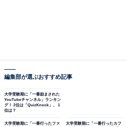
A post shared by 河野 玄斗 (@gengen_36)
2位は、起業家、タレント、YouTuberとして活躍する河
野玄斗さん。東京大学医学部在学中に、最年少で司法試
験に一発合格し、一躍注目を集めました。その後も医師
編集部が選ぶおすすめ記事
国家試験、公認会計士など、難関国家資格を制覇。登録
者数118万人（3月21日現在）を超える自身のYouTubeチ
大学受験期に「一番励まされた
ャンネルでは、画期的な勉強法を発信したり、「超集中
YouTubeチャンネル」ランキン
グ！ 2位は「QuizKnock」、 1
する10時間勉強ライブ」などの配信で視聴者と一緒に勉
位は？
強したりするなど、教育系YouTuberとしても多くの受験
生に影響を与えています。
大学受験期に「一番行ったファ
大学受験期に「一番行ったカフ