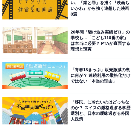
い、「業と罪」を描く『映画ち
また、「お金には換えがたい価値がある」（20代女性／
いかわ』から強く連想した映画
8選
大阪府）など、推しのためならお金を惜しまないという
意見も見られ、中には「約30万円を1ヶ月で使った」
（30代男性／福島県）という驚きの回答も寄せられまし
20年間「駆け込み実績ゼロ」の
学校も…「こども110番の家」
た。
は本当に必要？ PTAが直面する
理想と現実
まとめ
「青春18きっぷ」販売激減の裏
毎月に掛かる推し活の平均費用で1番多かったのは、
に何が？ 連続利用の厳格化だけ
ではない「本当の理由」
1000〜5000円でした。自分のできる範囲で推し活を楽し
むという人が大半で、無料コンテンツやサブスクリプシ
ョンを活用しながらCDやグッズなどの購入にお金を使っ
「移民」に冷たいのはどっちな
ているようです。
のか？ スイスの厳格過ぎる学歴
選別と、日本の曖昧過ぎる外国
人政策
しかし、中には推し活にお金を惜しまないという意見も
見られ、遠征や特典購入なども含むと月に10万円以上を