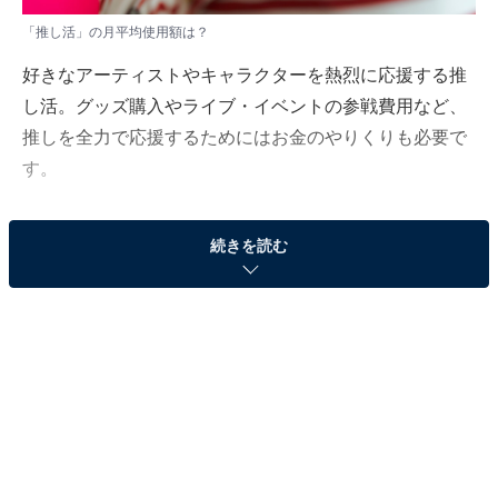
「推し活」の月平均使用額は？
好きなアーティストやキャラクターを熱烈に応援する推
し活。グッズ購入やライブ・イベントの参戦費用など、
推しを全力で応援するためにはお金のやりくりも必要で
す。
All About ニュース編集部は2月29日～3月12日の期間、
続きを読む
全国10～60代の男女425人を対象に「推し活」に関する
アンケート調査を実施しました。今回はその中から「推
し活に掛けている月平均金額」を見ていきましょう！
＞「推し活」に掛けている月平均金額の結果を見る
最も多かったのは月1000～5000円