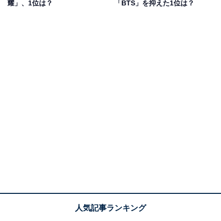
耀」、1位は？
「BTS」を抑えた1位は？
1000円以下で楽しむ推し活も人気
一方で、約7人に1人は推し活にかける月平均額が1000円
以下でした。「YouTubeで動画を見ることをメインとし