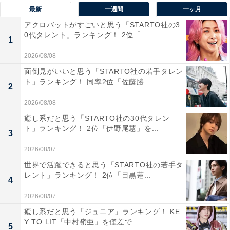
ているから」（20代女性／岡山県）や「サブスクなどで
最新
一週間
一ヶ月
配信されている内容で満足しているから」（30代女性／
アクロバットがすごいと思う「STARTO社の3
0代タレント」ランキング！ 2位「...
東京都）などのコメントからも分かるように、YouTube
1
やサブスクリプションを活用した少額のお金でできる推
2026/08/08
し活も活発なようです。
面倒見がいいと思う「STARTO社の若手タレン
ト」ランキング！ 同率2位「佐藤勝...
2
また、「グッズを集めようと思ったら延々に集めてしま
2026/08/08
いそうなので自分を規制しています」（40代女性／広島
癒し系だと思う「STARTO社の30代タレン
県）といった、推し活を自制しているという意見も見ら
ト」ランキング！ 2位「伊野尾慧」を...
3
れました。
2026/08/07
世界で活躍できると思う「STARTO社の若手タ
レント」ランキング！ 2位「目黒蓮...
4
2026/08/07
癒し系だと思う「ジュニア」ランキング！ KE
Y TO LIT「中村嶺亜」を僅差で...
5