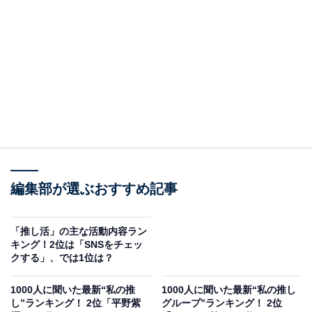
月平均額で1番多かった回答は1000～5000円でした。年
間にすると1万2000円～6万円ほどになります。推し活費
用の内訳としては、「新しいグッズを買ったりするた
め」（20代女性／福島県）や「アルバムやDVDを買うか
ら」（30代女性／岡山県）など、グッズやCD購入がメ
インとなっています。
回答コメントでも「無理のない範囲になるためです」
（40代男性／山梨県）とあるように、自分のできる範囲
で推し活を楽しむとなると、月1000円〜5000円を予算に
編集部が選ぶおすすめ記事
する人が多いようです。
「推し活」の主な活動内容ラン
また、「独身時代はもっとお金を掛けていたが、結婚し
キング！2位は「SNSをチェッ
クする」、では1位は？
自由に使えるお金が減ったため」（30代女性／東京都）
といった生活スタイルの変化により、推し活へ使うお金
1000人に聞いた最新“私の推
1000人に聞いた最新“私の推し
も変動したという意見も見られました。
し”ランキング！ 2位「平野紫
グループ”ランキング！ 2位