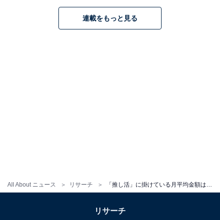
費やすファンも、少数ながらいることも分かりました。
連載をもっと見る
「推し活」の形は推しの数だけ存在するということです
ね！
※回答コメントは原文ママです
この記事の筆者：くま なかこ プロフィール
編集プロダクション出身のフリーランスエディター。編
集・執筆・校閲・SNS運用担当として月間120本以上の
コンテンツ制作に携わっています。得意なジャンルはラ
イフスタイル・金融・育児・エンタメ関連。
All About ニュース
リサーチ
「推し活」に掛けている月平均金額はいくら？ 驚きの金額を使っている熱烈ファンも！
「推し活」に掛けている月平均金
次ページ
額の結果を見る
リサーチ