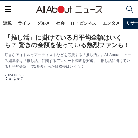
連載
ライフ
グルメ
社会
IT・ビジネス
エンタメ
リサ
「推し活」に掛けている月平均金額はいく
ら？ 驚きの金額を使っている熱烈ファンも！
好きなアイドルやアーティストなどを応援する「推し活」。All About ニュー
ス編集部は「推し活」に関するアンケート調査を実施。「推し活に掛けてい
る月平均金額」で1番多かった価格帯はいくら？
2024.03.26
くま なかこ