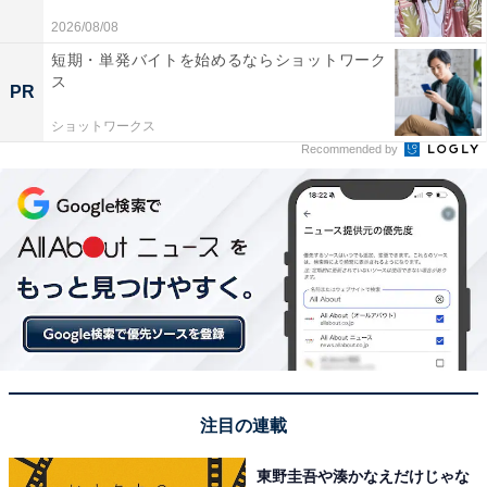
2026/08/08
短期・単発バイトを始めるならショットワーク
ス
PR
ショットワークス
Recommended by
沼にハマる人は月20万円以上使っている!?
中には少数ながら、推し活に月20万円以上使っている人
もいました。「CDにシリアルがついており、それで色ん
なイベントに応募出来るから」（20代女性／山口県）の
ように、特典目当てでCDやグッズを購入してしまうとい
う意見や、「観劇や旅費などがかかるから」（40代女性
／福岡県）など遠征費も含むとこれくらいお金がかかっ
注目の連載
てしまうという声も聞かれました。
東野圭吾や湊かなえだけじゃな