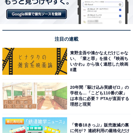
注目の連載
東野圭吾や湊かなえだけじゃな
い、「業と罪」を描く『映画ち
いかわ』から強く連想した映画
8選
20年間「駆け込み実績ゼロ」の
学校も…「こども110番の家」
は本当に必要？ PTAが直面する
理想と現実
「青春18きっぷ」販売激減の裏
に何が？ 連続利用の厳格化だけ