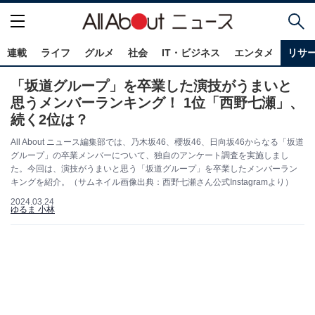
連載
ライフ
グルメ
社会
IT・ビジネス
エンタメ
リサ
「坂道グループ」を卒業した演技がうまいと
思うメンバーランキング！ 1位「西野七瀬」、
続く2位は？
All About ニュース編集部では、乃木坂46、櫻坂46、日向坂46からなる「坂道
グループ」の卒業メンバーについて、独自のアンケート調査を実施しまし
た。今回は、演技がうまいと思う「坂道グループ」を卒業したメンバーラン
キングを紹介。（サムネイル画像出典：西野七瀬さん公式Instagramより）
2024.03.24
ゆるま 小林