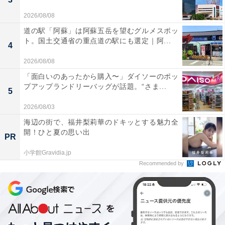
2026/08/08
道の駅「阿蘇」は阿蘇五岳を望むグルメスポッ
ト。国土交通省の重点道の駅にも選定｜阿...
4
2026/08/08
「面白いのあったから購入〜」ダイソーのポッ
プアップランドリーバッグが話題。“さま...
5
2026/08/03
海辺の街で、福井梨莉華のドキッとする魅力全
開！ひと夏の思い出
PR
小学館Gravidia.jp
Recommended by