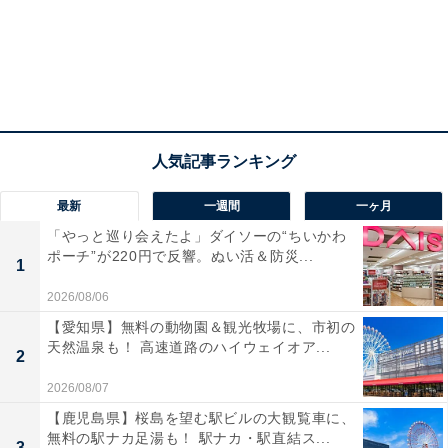
最新
一週間
一ヶ月
「やっと巡り会えたよ」ダイソーの“ちいかわ
ポーチ”が220円で反響。ぬい活＆防災...
1
2026/08/06
【愛知県】無料の動物園＆観光牧場に、市初の
天然温泉も！ 高速道路のハイウェイオア...
2
2026/08/07
【鹿児島県】桜島を望む駅ビルの大観覧車に、
無料の駅ナカ足湯も！ 駅ナカ・駅直結ス...
3