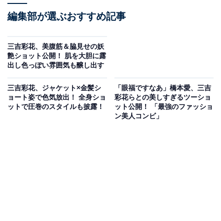
編集部が選ぶおすすめ記事
三吉彩花、美腹筋＆脇見せの妖
艶ショット公開！ 肌を大胆に露
出し色っぽい雰囲気も醸し出す
三吉彩花、ジャケット×金髪シ
「眼福ですなあ」橋本愛、三吉
ョート姿で色気放出！ 全身ショ
彩花らとの美しすぎるツーショ
ットで圧巻のスタイルも披露！
ット公開！ 「最強のファッショ
ン美人コンビ」