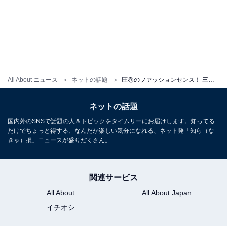
All About ニュース
ネットの話題
圧巻のファッションセンス！ 三吉彩花、へそ出し＆太ももちらり抜群スタイルで韓国ブランドの旗艦店を訪問
ネットの話題
国内外のSNSで話題の人＆トピックをタイムリーにお届けします。知ってる
だけでちょっと得する、なんだか楽しい気分になれる、ネット発「知ら（な
きゃ）損」ニュースが盛りだくさん。
関連サービス
All About
All About Japan
イチオシ