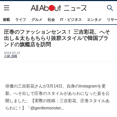
連載
ライフ
グルメ
社会
IT・ビジネス
エンタメ
リサ
圧巻のファッションセンス！ 三吉彩花、へそ
出し＆太ももちらり抜群スタイルで韓国ブラ
ンドの旗艦店を訪問
2024.03.15
小林 清峰
俳優の三吉彩花さんが3月14日、自身のInstagramを更
新。へそ出しで圧巻のスタイルがあらわになった姿を公
開しました。【実際の投稿：三吉彩花、圧巻スタイルあ
らわに！】「@gentlemonster...