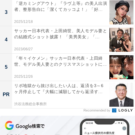
「逆カミングアウト」『ラヴ上等』の美人出演
者、整形告白に「潔くてカッコよ！」「好...
3
2025/12/18
サッカー日本代表・上田綺世、美人モデル妻と
の結婚式ショット披露！ 「美男美女」「...
4
2023/06/27
「年々イケメン」サッカー日本代表・上田綺
世、モデル美人妻とのクリスマスショットに...
5
2025/12/26
リボ地獄から抜け出したい人は、返済を3～6
ヶ月停止して『大幅に減額してから返済す...
PR
渋谷法務総合事務所
Recommended by