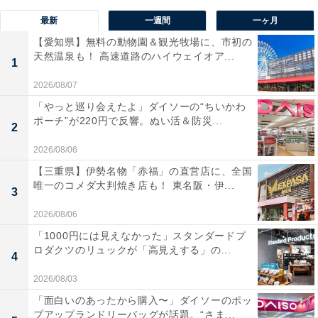
最新
一週間
一ヶ月
【愛知県】無料の動物園＆観光牧場に、市初の
天然温泉も！ 高速道路のハイウェイオア...
1
2026/08/07
「やっと巡り会えたよ」ダイソーの“ちいかわ
ポーチ”が220円で反響。ぬい活＆防災...
2
2026/08/06
【三重県】伊勢名物「赤福」の直営店に、全国
唯一のコメダ大判焼き店も！ 東名阪・伊...
3
2026/08/06
「1000円には見えなかった」スタンダードプ
ロダクツのリュックが「高見えする」の...
4
2026/08/03
「面白いのあったから購入〜」ダイソーのポッ
プアップランドリーバッグが話題。“さま...