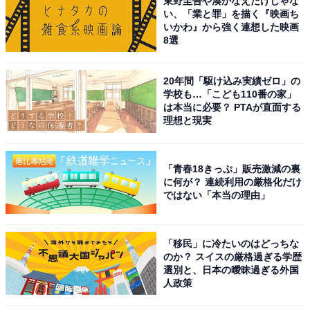
東野圭吾や湊かなえだけじゃな
い、「業と罪」を描く『映画ち
いかわ』から強く連想した映画
8選
20年間「駆け込み実績ゼロ」の
学校も…「こども110番の家」
は本当に必要？ PTAが直面する
理想と現実
「青春18きっぷ」販売激減の裏
に何が？ 連続利用の厳格化だけ
ではない「本当の理由」
「移民」に冷たいのはどっちな
のか？ スイスの厳格過ぎる学歴
選別と、日本の曖昧過ぎる外国
人政策