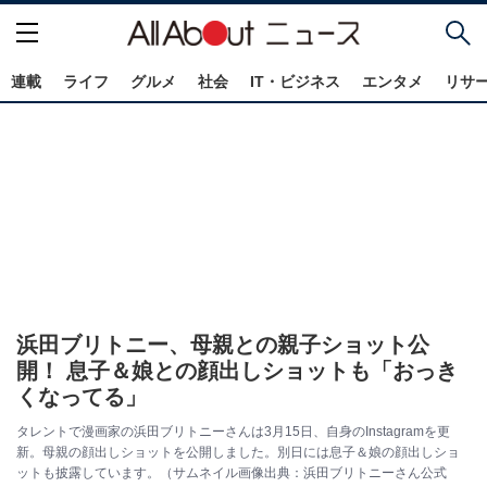
連載
ライフ
グルメ
社会
IT・ビジネス
エンタメ
リサ
浜田ブリトニー、母親との親子ショット公
開！ 息子＆娘との顔出しショットも「おっき
くなってる」
タレントで漫画家の浜田ブリトニーさんは3月15日、自身のInstagramを更
新。母親の顔出しショットを公開しました。別日には息子＆娘の顔出しショ
ットも披露しています。（サムネイル画像出典：浜田ブリトニーさん公式