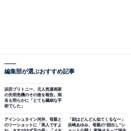
編集部が選ぶおすすめ記事
浜田ブリトニー、元人気漫画家
の失明危機のその後を報告。病
名も明らかに「とても繊細な手
術でした」
アインシュタイン河井、母親と
「顔はどんどん似てくるなー」
のツーショットに「美人ですよ
浜崎あゆみ、母親の“顔出し”シ
ね。さすがゆず兄の母」「メチ
ョット公開！ 家族そろって誕生