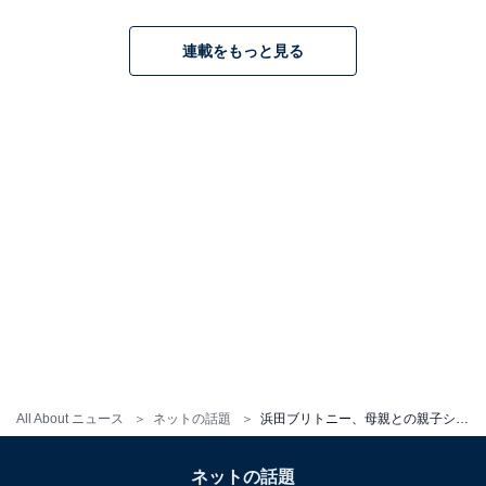
連載をもっと見る
All About ニュース
ネットの話題
浜田ブリトニー、母親との親子ショット公開！ 息子＆娘との顔出しショットも「おっきくなってる」
ネットの話題