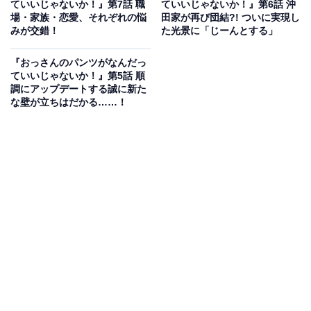
ていいじゃないか！』第7話 職
ていいじゃないか！』第6話 沖
翔の熱心な様子に、誠はメイクの話題を投げ掛けます
場・家族・恋愛、それぞれの悩
田家が再び団結?! ついに実現し
みが交錯！
た光景に「じーんとする」
が、どこかピントのずれた内容に、家族全員が冷ややか
な態度。落ち込む誠のもとに、大地からメールが届きま
『おっさんのパンツがなんだっ
す。その内容は、円の家族に無事結婚を認めてもらえた
ていいじゃないか！』第5話 順
調にアップデートする誠に新た
という報告と、両家のお祝いの席で誠と妻の美香（富田
な壁が立ちはだかる……！
靖子）に仲人を務めて欲しいというもので……。
翌日、実家から帰ってきた円。お土産を手に、美穂子が
営む動物病院へ大地と行くと、出入口から1人の男性
（相島一之）が出てきます。その男性に声を掛けられ、
父親だと気付いた大地。円を残して、大地と父の真一郎
は喫茶店へ移動します。円がそのことを伝えると、美穂
子は心配そうな様子を見せて――。
誠が愛犬・カルロスの散歩から帰ると、美香から大地の
父親が結婚に反対しているということを聞かされます。