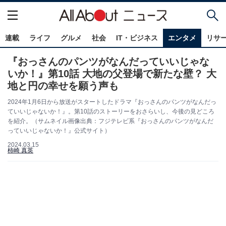
連載
ライフ
グルメ
社会
IT・ビジネス
エンタメ
リサ
『おっさんのパンツがなんだっていいじゃな
いか！』第10話 大地の父登場で新たな壁？ 大
地と円の幸せを願う声も
2024年1月6日から放送がスタートしたドラマ『おっさんのパンツがなんだっ
ていいじゃないか！』。第10話のストーリーをおさらいし、今後の見どころ
を紹介。（サムネイル画像出典：フジテレビ系『おっさんのパンツがなんだ
っていいじゃないか！』公式サイト）
2024.03.15
柿崎 真英