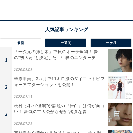
大地の性的指向を絶対に認めようとしない真一郎が原因
で、美穂子が離婚を決めたという事情を知った誠。大地
に何か言葉を掛けようとしても、どこまで踏み込んでよ
いものかわからず、悩んでしまいます。
最新
一週間
一ヶ月
一方、翔の手によって清楚系女子に変身した静は、好き
『一次元の挿し木』で負のオーラ全開！ 夢
な人と順調に距離を縮めます。そんな様子を見ていた同
の“初大河”も決定した、生粋のエンターテ...
1
級生の香梨奈（並木彩華）は、翔にメイク技術をほめつ
2026/08/08
つも「あんなメイクしてかわいそう」とこぼすのです。
華原朋美、3カ月で11キロ減のダイエットビフ
あれから香梨奈の言葉が引っ掛かる翔。静が自分を偽っ
ォーアフターショットを公開！
2
てまで好きな人に好かれようとしている姿を見て、翔は
その言葉の意味を徐々に理解するのです。
2022/02/14
松村北斗の“怪演”が話題の『告白』は何が面白
い？ 狂気の主人公がなぜか“純真な青...
その夜、誠は帰宅途中に見掛けた大地に声を掛けます。
3
すっかり落ち込んでいる様子の大地が口にしたのは、
2026/07/23
「父親という存在に幻想を抱いていた」という言葉。真
東野圭吾や湊かなえだけじゃない、「業と罪」