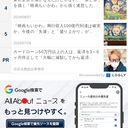
一郎と再会したことで、自分も気づかぬうちに偏見を抱
を描く『映画ちいかわ』から強く連想した...
4
いていたことに気付いたと話すのです。それに対し、何
2026/08/07
も言えずに別れてしまった誠。帰宅後、家族にそのこと
『映画ちいかわ』興行収入100億円到達は確実
を話すと、翔から「踏み込まないのは冷たいよ」と言わ
か。今後の「失速」と「盛り上がり」が...
5
れてしまいます。
2026/07/28
カードローン50万円以上の人は、返済を3～6
そんな翔も、静がうれしそうに片思いの進展を話す姿を
ヶ月停止して『大幅に減額してから返済...
PR
見る度に、静の中身を偽る手伝いをしてしまったと後悔
にさいなまれます。「そのメイクで本当にいいのか、今
渋谷法務総合事務所
Recommended by
からでも静に聞いてみれば？」という香梨奈からのアド
バイスに、他人が口を出すのは……と返した翔は、昨夜
の誠に自分を重ね、突然その場を立ち去ります。
翔が向かった先は、大地がいる動物病院。そこで翔は、
誠に代わって大地に思いを伝えるのですが、そこに真一
郎が現れて――。