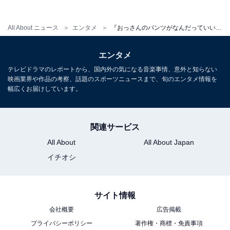
家族それぞれの今後、そして大地と円の関係にも決着が
つきそうです。
All About ニュース
エンタメ
『おっさんのパンツがなんだっていいじゃないか！』第10話 大地の父登場で新たな壁？ 大地と円の幸せを願う声も
エンタメ
テレビドラマのレポートから、国内外の気になる音楽事情、意外と知らない
映画業界や作品の考察、話題のスポーツニュースまで、旬のエンタメ情報を
幅広くお届けしています。
関連サービス
All About
All About Japan
イチオシ
画像出典：フジテレビ系『おっさんのパンツがなんだっていいじゃない
サイト情報
か！』
公式サイト
会社概要
広告掲載
プライバシーポリシー
著作権・商標・免責事項