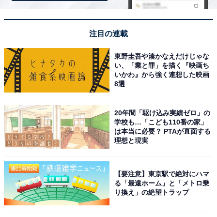
注目の連載
東野圭吾や湊かなえだけじゃな
い、「業と罪」を描く『映画ち
いかわ』から強く連想した映画
8選
20年間「駆け込み実績ゼロ」の
学校も…「こども110番の家」
は本当に必要？ PTAが直面する
理想と現実
今後の見どころとSNSでの反響
【要注意】東京駅で絶対にハマ
る「最遠ホーム」と「メトロ乗
り換え」の絶望トラップ
大地と誠、そして翔と静。それぞれの友情に悩む2人の
姿が最終的に重なる展開に、親子の絆を感じさせられま