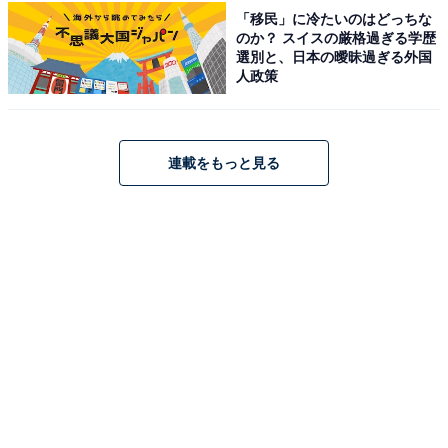
「移民」に冷たいのはどっちな
した。また、誠に代わって翔が大地に思いを伝えるシー
のか？ スイスの厳格過ぎる学歴
ンに、心を打たれた人も多かったのではないでしょう
選別と、日本の曖昧過ぎる外国
人政策
か。
放送を終えて、X（旧Twitter）では「人を好きになるっ
て素敵なこと。それが誰だろうといいじゃないか。自分
連載をもっと見る
本位の価値観で人が人を好きになる気持ちを否定する権
利なんてない。ドラマの世界だが大地と円の幸せを願っ
てる」「人に認められる、気に入られるためにカタには
める事ってすごく危険。本来の自分の良さをころしてで
きた自分の居場所なんて本当の居場所ではないと思う」
などの声が寄せられています。
3月16日放送の第11話は、ついに最終回！ 真一郎の心な
い言葉に傷つけられた翔のために、家を飛び出した誠。
次回は誠と真一郎の一騎打ちの行方をはじめ、沖田家の