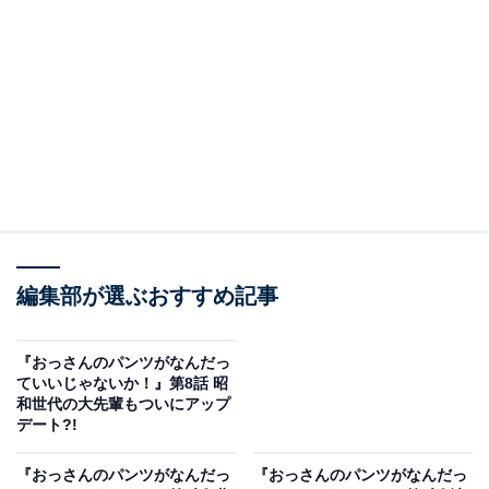
イトの1人、西郷静（椿奈央）から好きな人ができたと
打ち明けられます。彼のタイプだという清楚（せいそ）
系メイクに変えたいと頼られた翔は、帰宅後もメイクの
研究に励みます。
編集部が選ぶおすすめ記事
『おっさんのパンツがなんだっ
ていいじゃないか！』第8話 昭
和世代の大先輩もついにアップ
デート?!
画像出典：フジテレビ系『おっさんのパンツがなんだっていいじゃない
か！』
公式サイト
『おっさんのパンツがなんだっ
『おっさんのパンツがなんだっ