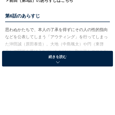
＞前回（第5話）のあらすじはこちら
第6話のあらすじ
思わぬかたちで、本人の了承を得ずにその人の性的指向
などを公表してしまう「アウティング」を行ってしまっ
た沖田誠（原田泰造）。大地（中島颯太）や円（東啓
介）の関係を受け入れていただけに、取り返しのつかな
続きを読む
いことをしてしまったと落ち込みます。そんな誠に対
し、「アウティングを知らなかったのなら、2度と同じ
ことをしなければいい」となぐさめる娘の萌（大原
梓）。
その翌日、誠の先輩・古池正則（渡辺哲）が営業戦略室
に現れます。新規顧客獲得ノルマを達成できる秘訣（ひ
けつ）を教えに来たという古池は、誠以上の偏見の塊