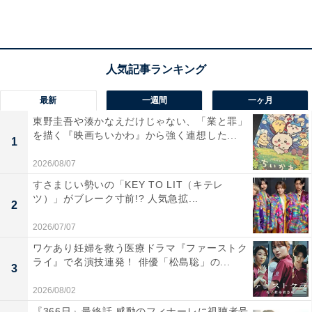
美香の発言から、送られてきたメッセージの真意に気付
いた誠と萌。いつも美香が家族のためにしてくれている
ことに感謝の気持ちを伝えてこなかったと反省する誠
は、萌と翔を巻き込んで、あるサプライズを準備するこ
とに――。
最新
一週間
一ヶ月
東野圭吾や湊かなえだけじゃない、「業と罪」
カルロスの散歩中、誠は大地と円と遭遇。バーベキュー
を描く『映画ちいかわ』から強く連想した...
1
以来の再会に、誠はアウティング行為を改めて謝罪し、
2026/08/07
「2人の怒りを受け止めるから、話しても無駄と諦めな
すさまじい勢いの「KEY TO LIT（キテレ
いで欲しい」と訴えます。
ツ）」がブレーク寸前!? 人気急拡...
2
すると、2人から返ってきたのは「怒っているというよ
2026/07/07
りも落ち込んでいる」という言葉で、円が家族をはじめ
ワケあり妊婦を救う医療ドラマ『ファーストク
ライ』で名演技連発！ 俳優「松島聡」の...
地元の人たちに自分がゲイということをカミングアウト
3
できずに悩んでいることを明かします。次の春までの、
2026/08/02
残り半年もない期間で円がどんな決断を下すのか、待つ
『366日』最終話 感動のフィナーレに視聴者号