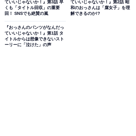
ていいじゃないか！』第3話 早
ていいじゃないか！』第2話 昭
くも「タイトル回収」の重要
和のおっさんは「腐女子」を理
回！ SNSでも絶賛の嵐
解できるのか!?
『おっさんのパンツがなんだっ
ていいじゃないか！』第1話 タ
イトルからは想像できないスト
ーリーに「泣けた」の声
画像出典：フジテレビ系『おっさんのパンツがなんだっていいじゃない
か！』
公式サイト
さらに、就職について悩む萌に対して、誠が放った言葉
がきっかけで、美香は就きたかった仕事を諦めて、親が
営むお弁当屋さんで働くことになった過去とともに、家
族に対する不満を打ち明けます。