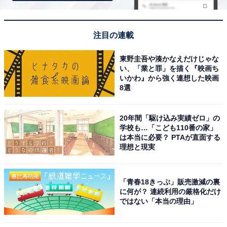
今後の見どころとSNSでの反響
注目の連載
第6話は、沖田家の妻であり母・美香の思いに焦点が当
東野圭吾や湊かなえだけじゃな
たった回となりました。家族のために毎日家事や子育て
い、「業と罪」を描く『映画ち
いかわ』から強く連想した映画
に励んでも、いつしか感謝もされず、当たり前のように
8選
捉えられてしまったことを嘆く美香の気持ちに共感した
視聴者も多かったのではないでしょうか。
20年間「駆け込み実績ゼロ」の
学校も…「こども110番の家」
は本当に必要？ PTAが直面する
放送を終えて、X（旧Twitter）では「いつも当たり前な
理想と現実
ことは当たり前じゃないこと。全員で食卓を囲む姿には
『良かった』て全力で思いました(感涙)」「家族が4人、
食卓を囲んでいるだけでこんなにじーんとするなんて
「青春18きっぷ」販売激減の裏
に何が？ 連続利用の厳格化だけ
ね」などの声が寄せられています。
ではない「本当の理由」
2月17日放送の第7話は、誠が所属する部署にやって来た