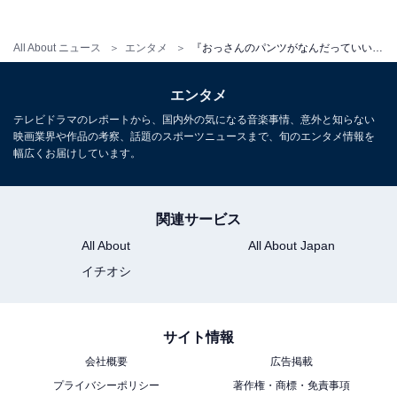
All About ニュース
エンタメ
『おっさんのパンツがなんだっていいじゃないか！』第6話 沖田家が再び団結?! ついに実現した光景に「じーんとする」
エンタメ
テレビドラマのレポートから、国内外の気になる音楽事情、意外と知らない
映画業界や作品の考察、話題のスポーツニュースまで、旬のエンタメ情報を
幅広くお届けしています。
関連サービス
All About
All About Japan
イチオシ
『おっさんのパンツがなんだっていいじゃない
か！』あらすじバックナンバー
サイト情報
・
第5話
会社概要
広告掲載
・
第4話
プライバシーポリシー
著作権・商標・免責事項