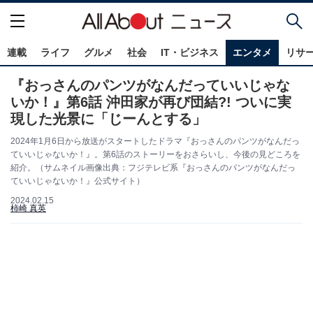
連載
ライフ
グルメ
社会
IT・ビジネス
エンタメ
リサ
『おっさんのパンツがなんだっていいじゃな
いか！』第6話 沖田家が再び団結?! ついに実
現した光景に「じーんとする」
2024年1月6日から放送がスタートしたドラマ『おっさんのパンツがなんだっ
ていいじゃないか！』。第6話のストーリーをおさらいし、今後の見どころを
紹介。（サムネイル画像出典：フジテレビ系『おっさんのパンツがなんだっ
ていいじゃないか！』公式サイト）
2024.02.15
柿崎 真英