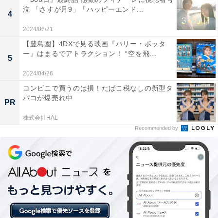
しかないと語る大地。そんな2人の姿を見て、誠は初め
泣 「さすが月9」「ハッピーエンド...
4
て「尊い」という感情を抱くのでした。
2024/06/21
【豊島園】4DXで見る映画『ハリー・ポッタ
そんな誠のもとに、再び“ザ・昭和オヤジ”の古池が現
ー』はまるでアトラクション！ “空を飛...
5
れ、職場に大波乱が巻き起こりそうで――。
2024/04/26
コンビニで買うのは損！たばこ税なしの新型タ
バコが爆売れ中
PR
株式会社HAL
Recommended by