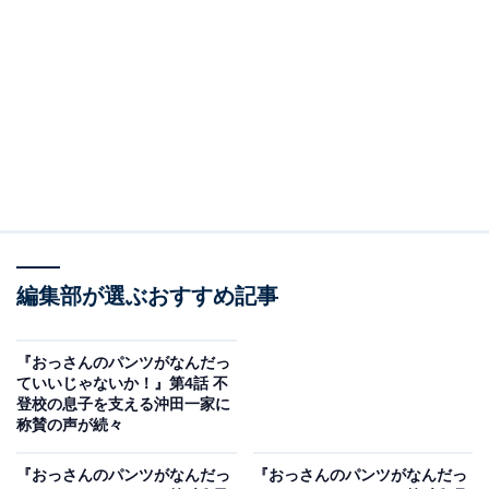
で、部下たちは半ばあきれモード。
その頃、誠の息子・翔（城桧吏）は意を決して、ハリウ
ッドで活躍するメイクアップアーティストのメイク講座
に参加します。そこで、再登校した日に真っ向からキツ
い言葉を浴びせられた謎のメイク女子・相沢香梨奈（並
木彩華）と再会して――。
一方、誠の妻・美香（富田靖子）は、自身が働くお弁当
店の社内コンテストに出したメニューが優秀賞を受賞
編集部が選ぶおすすめ記事
し、商品化されたことを夕食の時間に報告しようと、家
族にメッセージを送ります。実際に採用されたメニュー
『おっさんのパンツがなんだっ
を準備して、家族の帰宅を待つ美香でしたが、萌は生理
ていいじゃないか！』第4話 不
痛で体調が優れず、誠は駅前で一杯飲んできた、と誰も
登校の息子を支える沖田一家に
称賛の声が続々
美香のメッセージと料理に気を留めません。
『おっさんのパンツがなんだっ
『おっさんのパンツがなんだっ