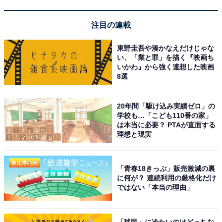
デートを続ける誠にも、何やら一波乱ありそうで……。
進展する誠、大地、翔の状況に注目です！
注目の連載
東野圭吾や湊かなえだけじゃな
い、「業と罪」を描く『映画ち
いかわ』から強く連想した映画
8選
20年間「駆け込み実績ゼロ」の
学校も…「こども110番の家」
は本当に必要？ PTAが直面する
理想と現実
「青春18きっぷ」販売激減の裏
に何が？ 連続利用の厳格化だけ
画像出典：フジテレビ系『おっさんのパンツがなんだっていいじゃない
ではない「本当の理由」
か！』
公式サイト
「移民」に冷たいのはどっちな