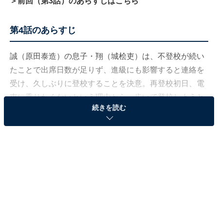
＞前回（第3話）のあらすじはこちら
第4話のあらすじ
誠（原田泰造）の息子・翔（城桧吏）は、不登校が続い
たことで出席日数が足りず、進級にも影響すると連絡を
受け、久しぶりに登校することを決意。再登校初日、電
車に乗りたくないという理由から、歩いて登校しようと
続きを読む
する翔に、誠が車で送ることを提案します。
父と息子、久しぶりの2人きりの時間に、初めはぎこち
ない空気が漂っていましたが、高校の近くまで到着した
ところで、誠は翔に寄り添う言葉を投げかけます。誠の
言葉に背中を押され、翔は勇気を出して登校するので
す。