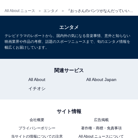
・
第1話
All About ニュース
エンタメ
『おっさんのパンツがなんだっていいじゃないか！』第4話 不登校の息子を支える沖田一家に称賛の声が続々
この記事の筆者：柿崎 真英 プロフィール
エンタメ
2019年よりフリーランスライター・エディターとして活
テレビドラマのレポートから、国内外の気になる音楽事情、意外と知らない
動。月刊誌やニュースサイト編集者としてのバックグラ
映画業界や作品の考察、話題のスポーツニュースまで、旬のエンタメ情報を
ウンドを持つ。現在はローカルメディアでの活動を中心
幅広くお届けしています。
に、エンタメ・トレンド記事なども執筆。
関連サービス
こちらもおすすめ
All About
All About Japan
『おっさんのパンツがなんだっていいじゃない
イチオシ
か！』第3話 早くも「タイトル回収」の重要
回！ SNSでも絶賛の嵐
サイト情報
会社概要
広告掲載
プライバシーポリシー
著作権・商標・免責事項
当サイトの情報についての注意
All About ニュースについて