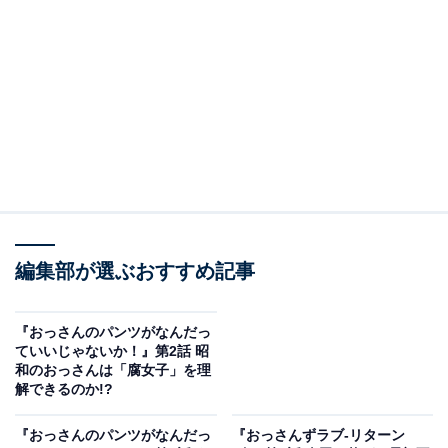
一方、誠の年の離れた友人・大地（中島颯太）は、恋人
の円（東啓介）と2人きりの時間を過ごしていました。
第3話で誠と一緒に選んだ、円の父親への還暦祝いを渡
しながら、大地は自分の存在を両親に正直に伝えなくて
もよいという配慮を見せます。自分の親への気遣いにう
れしさを見せる円でしたが、実家からの電話では恋人の
存在を隠してしまうのでした。
無事に午前中の授業まで出られた翔。前の席のギャル生
徒が落としたコスメに興味を示したことがきっかけで、
編集部が選ぶおすすめ記事
ギャル仲間から一緒にお弁当を食べようと誘われます。
放課後もコスメの話題で盛り上がる翔とギャル生徒た
『おっさんのパンツがなんだっ
ち。その姿を謎のメイク女子（並木彩華）が遠くから眺
ていいじゃないか！』第2話 昭
めていて……。
和のおっさんは「腐女子」を理
解できるのか!?
翔が1人になったタイミングを見計らって近づいた謎の
『おっさんのパンツがなんだっ
『おっさんずラブ-リターン