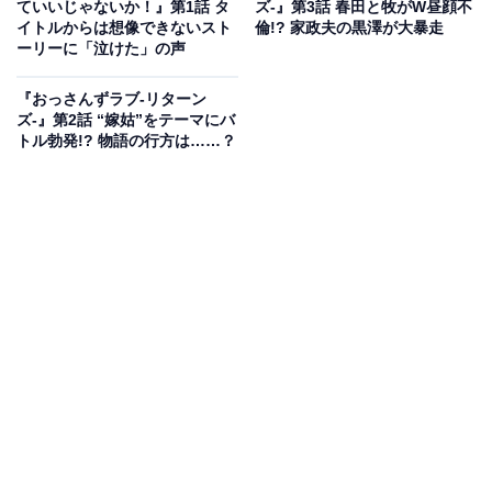
メイク女子は、ギャル生徒たちにこびて自分の立場を奪
ていいじゃないか！』第1話 タ
ズ-』第3話 春田と牧がW昼顔不
イトルからは想像できないスト
倫!? 家政夫の黒澤が大暴走
うなと翔に訴えます。その的を射た言葉に動揺し、再び
ーリーに「泣けた」の声
殻に閉じこもってしまう翔。不登校生活に逆戻りしてし
まうのでしょうか……？
『おっさんずラブ-リターン
ズ-』第2話 “嫁姑”をテーマにバ
トル勃発!? 物語の行方は……？
画像出典：フジテレビ系『おっさんのパンツがなんだっていいじゃない
か！』
公式サイト