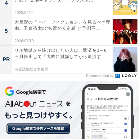
とめ！ 登場キャラクター、グッズ情...
4
で“おっさんのパンツ”に絡めて、「人の趣味嗜好の自
2025/02/04
由」について気付きを得た誠が翔に寛容に寄り添う成長
大反響の『マイ・フィクション』を見るべき理
シーンをはじめ、翔を心配しながらもそっと見守る母親
由。玉森裕太の“抜群の安定感”と予測不...
5
や姉の姿も印象的な回となりました。
2026/07/10
放送を終えて、X（旧Twitter）では「誠が一生懸命言葉
リボ地獄から抜け出したい人は、返済を3～6
ヶ月停止して『大幅に減額してから返済す...
を選んで翔に話そうとする姿に心打たれた。すぐに言葉
PR
が思い浮かばなくても言ってはいけないことが口から出
渋谷法務総合事務所
てしまうのを防ごうとしているのが既に大きなアップデ
Recommended by
ート」「翔の理由だけじゃなく何もなくても突然学校に
行けなくなる時は誰にでも起こる事だし、様々な事が学
校では子供達に起こる。その時見守れる親で居たい…」
などの声が寄せられています。
2月3日放送の第5話は、翔の高校生活の行方や大地と円
の関係が見どころとなりそうです。また、順調にアップ