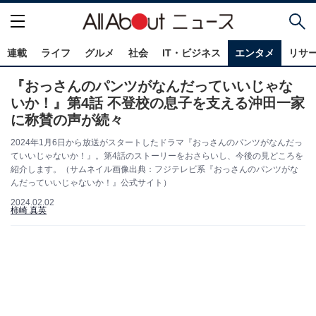
連載
ライフ
グルメ
社会
IT・ビジネス
エンタメ
リサ
『おっさんのパンツがなんだっていいじゃな
いか！』第4話 不登校の息子を支える沖田一家
に称賛の声が続々
2024年1月6日から放送がスタートしたドラマ『おっさんのパンツがなんだっ
ていいじゃないか！』。第4話のストーリーをおさらいし、今後の見どころを
紹介します。（サムネイル画像出典：フジテレビ系『おっさんのパンツがな
んだっていいじゃないか！』公式サイト）
2024.02.02
柿崎 真英