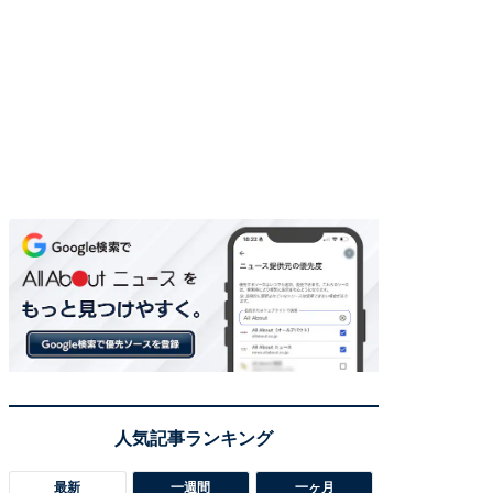
最新
一週間
一ヶ月