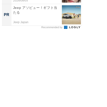
「...
2026/08/05
2026/08/0
Jeep アソビュー！ギフト当
母「老
たる
い」そ
PR
PR
Jeep Japan
株式会社
Recommended by