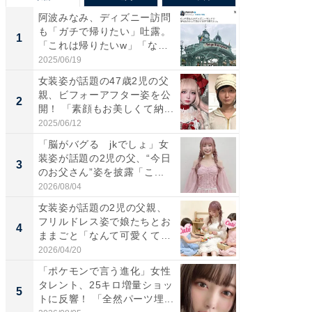
阿波みなみ、ディズニー訪問
「さす
も「ガチで帰りたい」吐露。
は」高
1
1
「これは帰りたいw」「なん
災地を
ち...
「カ...
2025/06/19
2026/08/0
女装姿が話題の47歳2児の父
「女の
親、ビフォーアフター姿を公
介、バ
2
2
開！ 「素顔もお美しくて納...
らのプレ
愛...
2025/06/12
2026/08/0
「脳がバグる jkでしょ」女
「好感
装姿が話題の2児の父、“今日
や、“マ
3
3
のお父さん”姿を披露「こ...
画変更
財...
2026/08/04
2026/07/3
女装姿が話題の2児の父親、
「脚が
フリルドレス姿で娘たちとお
横川尚
4
4
ままごと「なんて可愛くて平
ムキな姿
和...
刃...
2026/04/20
2026/08/0
「ポケモンで言う進化」女性
「2人と
タレント、25キロ増量ショッ
團十郎
5
5
トに反響！ 「全然パーツ埋...
「後ろ