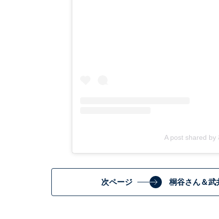
A post shared b
次ページ
桐谷さん＆武