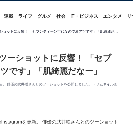
連載
ライフ
グルメ
社会
IT・ビジネス
エンタメ
リ
桐谷美玲、武井咲との密着ツーショットに反響！ 「セブンティーン世代なので激アツです」「肌綺麗だなー」
ツーショットに反響！ 「セブ
ツです」「肌綺麗だなー」
mを更新。 俳優の武井咲さんとのツーショットを公開しました。（サムネイル画
nstagramを更新。 俳優の武井咲さんとのツーショット