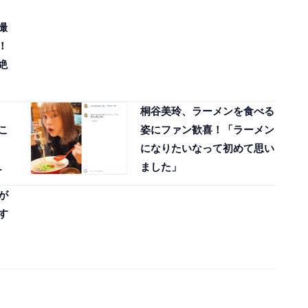
撮
！
絶
桐谷美玲、ラーメンを食べる
こ
姿にファン歓喜！「ラーメン
になりたいなって初めて思い
ぎ
ました」
が
す