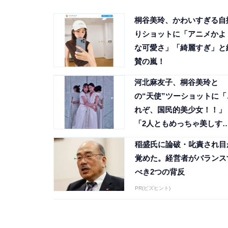
桐谷美玲、かわいすぎる自
りショットに「アニメかよ
な可愛さ」「綺麗すぎ」と
賛の嵐！
河北麻友子、桐谷美玲と
の“天使”ツーショットに「
れぞ、国民的美少女！！」
「2人ともめっちゃ美しす
る」
稲盛氏に論破・叱責され目
覚めた。経営者がバランス
べき2つの背反
PR(ビズヒント)