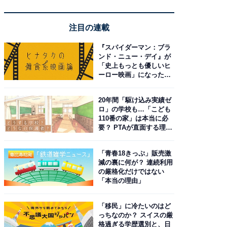
注目の連載
『スパイダーマン：ブラ
ンド・ニュー・デイ』が
「史上もっとも優しいヒ
ーロー映画」になった理
由。予習したい作品は？
20年間「駆け込み実績ゼ
ロ」の学校も…「こども
110番の家」は本当に必
要？ PTAが直面する理想
と現実
「青春18きっぷ」販売激
減の裏に何が？ 連続利用
の厳格化だけではない
「本当の理由」
「移民」に冷たいのはど
っちなのか？ スイスの厳
格過ぎる学歴選別と、日