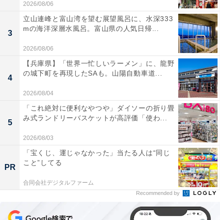
2026/08/06
立山連峰と富山湾を望む展望風呂に、水深333
mの海洋深層水風呂。富山県の人気日帰...
3
2026/08/06
【兵庫県】「世界一忙しいラーメン」に、龍野
の城下町を再現したSAも。山陽自動車道...
4
2026/08/04
「これ絶対に便利なやつや」ダイソーの折り畳
み式ランドリーバスケットが高評価「使わ...
5
2026/08/03
「宝くじ、運じゃなかった」当たる人は“同じ
こと”してる
PR
合同会社デジタルファーム
Recommended by