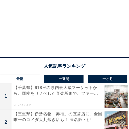
最新
一週間
一ヶ月
【千葉県】918㎡の県内最大級マーケットか
ら、廃校をリノベした直売所まで。ファー...
1
2026/08/06
【三重県】伊勢名物「赤福」の直営店に、全国
唯一のコメダ大判焼き店も！ 東名阪・伊...
2