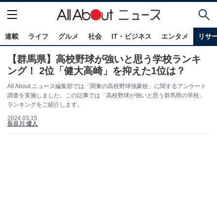
連載
ライフ
グルメ
社会
IT・ビジネス
エンタメ
リサ
【群馬県】高校野球が強いと思う学校ランキ
ング！ 2位「健大高崎」を抑えた1位は？
All About ニュース編集部では「関東の高校野球強豪校」に関するアンケート
調査を実施しました。この記事では「高校野球が強いと思う群馬県の学校」
ランキングをご紹介します。
2024.03.15
長谷川 優人