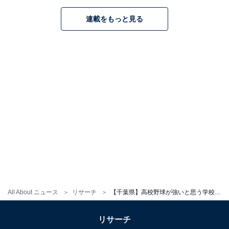
こちらもおすすめ
連載をもっと見る
【群馬県】高校野球が強いと思う学校ランキン
グ！ 2位「健大高崎」を抑えた1位は？
1
2
All About ニュース
リサーチ
【千葉県】高校野球が強いと思う学校ランキング！ 2位「木更津総合」を抑えて1位に選ばれたのは？
リサーチ