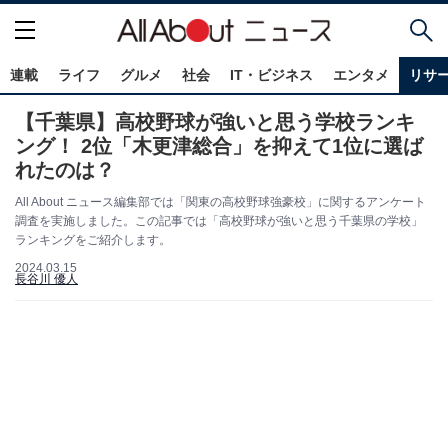
連載
ライフ
グルメ
社会
IT・ビジネス
エンタメ
リサ
【千葉県】高校野球が強いと思う学校ランキ
ング！ 2位「木更津総合」を抑えて1位に選ば
れたのは？
All About ニュース編集部では「関東の高校野球強豪校」に関するアンケート
調査を実施しました。この記事では「高校野球が強いと思う千葉県の学校」
ランキングをご紹介します。
2024.03.15
長谷川 優人