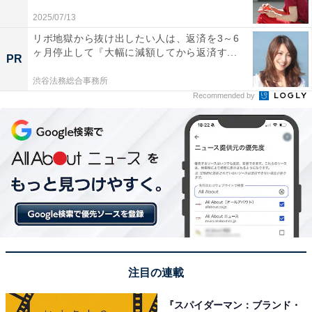
2025/07/13
「スポーツの強い高校だから」（新潟県／50代男性）、
リボ地獄から抜け出したい人は、返済を3～6
ヶ月停止して『大幅に減額してから返済す...
「スポーツ全般が強い高校で、野球も強豪だと思いま
PR
す」（静岡県／50代女性）、「名前をよく聞く 吹奏楽
渋谷法務総合事務所
も素晴らしいので印象深いです」（神奈川県／40代女
Recommended by
性）、「サッカー同様、野球も強くていつも甲子園に出
ているように感じられるから」（東京都／40代男性）
※回答者コメントは原文ママです
​​​​​​この記事の筆者：長谷川 優人
1990年生まれ。30代突入と同時期に未経験でライター業
を開始。日常系アニメと車好き。女性声優さんにも関心
をもち個人的にイベントへ参加している。現在の所有車
注目の連載
はスズキ ワゴンR（MH95S）。各地のアニメ作品の舞台
『スパイダーマン：ブランド・
となった場所を聖地巡礼すべくドライブに出かける。