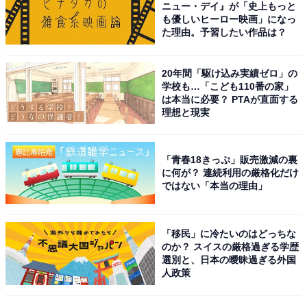
ニュー・デイ』が「史上もっと
も優しいヒーロー映画」になっ
た理由。予習したい作品は？
次ページ
6位までのランキング結果を見る
20年間「駆け込み実績ゼロ」の
学校も…「こども110番の家」
は本当に必要？ PTAが直面する
理想と現実
「青春18きっぷ」販売激減の裏
に何が？ 連続利用の厳格化だけ
ではない「本当の理由」
「移民」に冷たいのはどっちな
のか？ スイスの厳格過ぎる学歴
選別と、日本の曖昧過ぎる外国
人政策