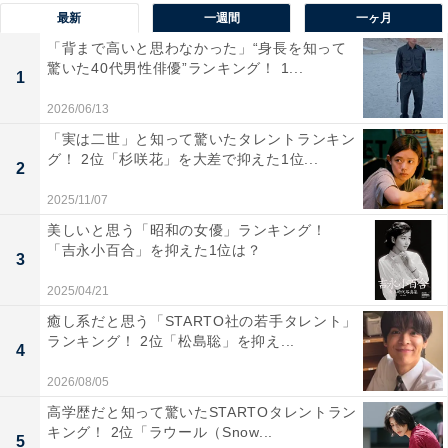
最新
一週間
一ヶ月
1位：市船橋
「背まで高いと思わなかった」“身長を知って
驚いた40代男性俳優”ランキング！ 1...
1位は「船橋市立船橋高等学校」でした。
1
2026/06/13
船橋市にある公立高校です。1988年、春のセンバツにて
「実は二世」と知って驚いたタレントランキン
グ！ 2位「杉咲花」を大差で抑えた1位...
甲子園初出場。
2
2025/11/07
全国大会での最高成績を見てみると、1993年夏の選手権
美しいと思う「昭和の女優」ランキング！
でベスト4まで進出したことが挙げられます。直近でも
「吉永小百合」を抑えた1位は？
3
2022年夏の選手権に出場し、2回戦まで勝ち上がりまし
2025/04/21
た。
癒し系だと思う「STARTO社の若手タレント」
ランキング！ 2位「松島聡」を抑え...
4
アンケート回答者からのコメントでは、以下のように
2026/08/05
「スポーツ系の部活動が強いイメージがあり、野球部に
対してもそう感じる」などとのコメントが寄せられてい
高学歴だと知って驚いたSTARTOタレントラン
キング！ 2位「ラウール（Snow...
ます。
5