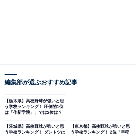
1963年に設立された、木更津市にある私立校です。1971
年、春のセンバツ出場で初めての甲子園を経験し準決勝
進出の快挙を成し遂げた実績があります。
部員が伝統のトレーニングを通じてチーム力の底上げを
図ったり、吹奏楽部による代々継承されてきた応援を試
合に臨む力に変えたりと、千葉県でも歴史を築き上げて
きた伝統校です。
編集部が選ぶおすすめ記事
以下、木更津総合を選択したアンケート回答者からのコ
メントを紹介します。
【栃木県】高校野球が強いと思
う学校ランキング！ 圧倒的1位
は「作新学院」、では2位は？
「甲子園出場回数が多く、千葉大会では断トツの強さを
見せているので」（東京都／60代女性）、「野球のレベ
【茨城県】高校野球が強いと思
【東京都】高校野球が強いと思
う学校ランキング！ ダントツは
う学校ランキング！ 2位「早稲
ルも高いが、応援が凄まじい」（兵庫県／30代男性）、