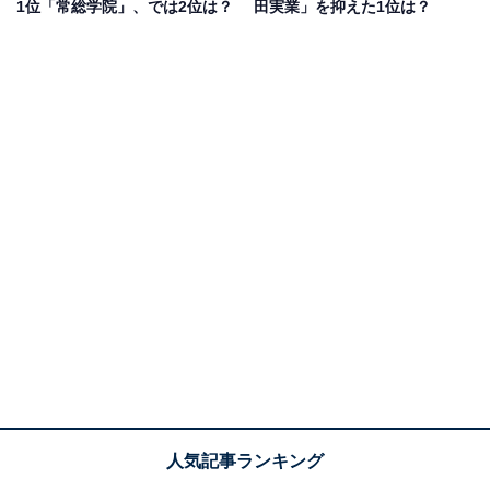
1位「常総学院」、では2位は？
田実業」を抑えた1位は？
「甲子園で上位進出ということはありませんが、毎年レ
ベルの高い投手を輩出する学校だからです」（愛知県／
20代男性）、「毎年、安定した成績を残しているから」
（東京都／20代男性）