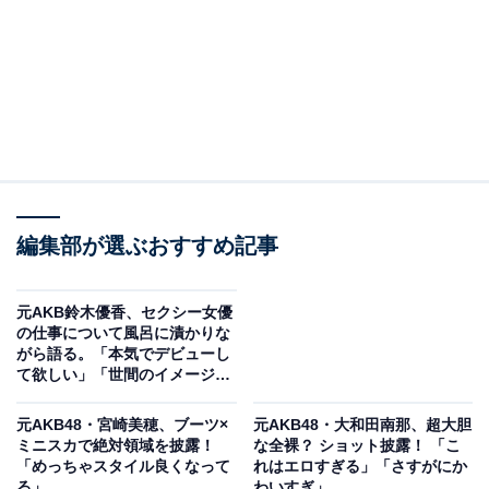
編集部が選ぶおすすめ記事
元AKB鈴木優香、セクシー女優
の仕事について風呂に漬かりな
がら語る。「本気でデビューし
て欲しい」「世間のイメージと
は全然違う」
元AKB48・宮崎美穂、ブーツ×
元AKB48・大和田南那、超大胆
ミニスカで絶対領域を披露！
な全裸？ ショット披露！ 「こ
「めっちゃスタイル良くなって
れはエロすぎる」「さすがにか
る」
わいすぎ」