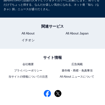
国内外のSNSで話題の人＆トピックをタイムリーにお届けします。知ってる
だけでちょっと得する、なんだか楽しい気分になれる、ネット発「知ら（な
きゃ）損」ニュースが盛りだくさん。
関連サービス
All About
All About Japan
イチオシ
サイト情報
会社概要
広告掲載
プライバシーポリシー
著作権・商標・免責事項
当サイトの情報についての注意
All About ニュースについて