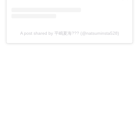
A post shared by 平嶋夏海??? (@natsuminsta528)