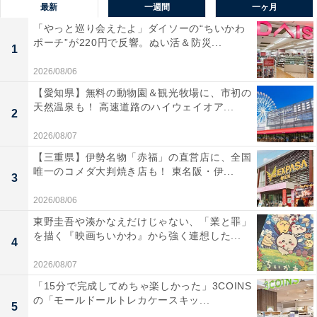
最新
一週間
一ヶ月
「やっと巡り会えたよ」ダイソーの“ちいかわ
ポーチ”が220円で反響。ぬい活＆防災...
1
2026/08/06
【愛知県】無料の動物園＆観光牧場に、市初の
天然温泉も！ 高速道路のハイウェイオア...
2
2026/08/07
【三重県】伊勢名物「赤福」の直営店に、全国
唯一のコメダ大判焼き店も！ 東名阪・伊...
3
2026/08/06
東野圭吾や湊かなえだけじゃない、「業と罪」
を描く『映画ちいかわ』から強く連想した...
4
2026/08/07
「15分で完成してめちゃ楽しかった」3COINS
の「モールドールトレカケースキッ...
5