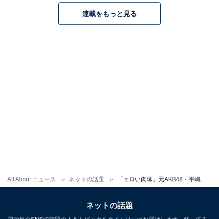
連載をもっと見る
All About ニュース
ネットの話題
「エロい肉体」元AKB48・平嶋夏海、谷間あらわなグラビアショット！ 「最高最強ボディ」「ヤバい」
ネットの話題