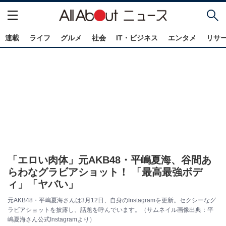
連載
ライフ
グルメ
社会
IT・ビジネス
エンタメ
リサ
「エロい肉体」元AKB48・平嶋夏海、谷間あ
らわなグラビアショット！ 「最高最強ボデ
ィ」「ヤバい」
元AKB48・平嶋夏海さんは3月12日、自身のInstagramを更新。セクシーなグ
ラビアショットを披露し、話題を呼んでいます。（サムネイル画像出典：平
嶋夏海さん公式Instagramより）