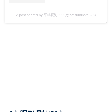
A post shared by 平嶋夏海??? (@natsuminsta528)