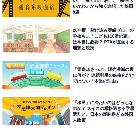
い、「業と罪」を描く『映画ち
いかわ』から強く連想した映画
8選
20年間「駆け込み実績ゼロ」の
学校も…「こども110番の家」
は本当に必要？ PTAが直面する
理想と現実
「青春18きっぷ」販売激減の裏
に何が？ 連続利用の厳格化だけ
ではない「本当の理由」
「移民」に冷たいのはどっちな
のか？ スイスの厳格過ぎる学歴
選別と、日本の曖昧過ぎる外国
人政策