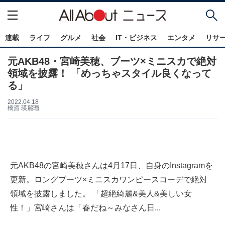
連載
ライフ
グルメ
社会
IT・ビジネス
エンタメ
リサ
元AKB48・宮崎美穂、ブーツ×ミニスカで絶対
領域を披露！ 「めっちゃスタイル良くなって
る」
2022.04.18
橋酒 瑛麗瑠
元AKB48の宮崎美穂さんは4月17日、自身のInstagramを
更新。ロングブーツ×ミニスカワンピースコーデで絶対
領域を披露しました。 「超絶綺麗&美人&美しい女
性！」宮崎さんは「春だね～みなさん日...