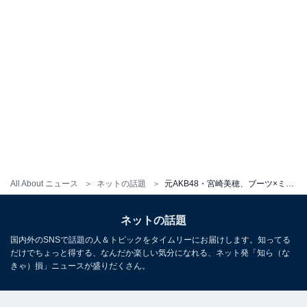
All About ニュース
ネットの話題
元AKB48・宮崎美穂、ブーツ×ミニスカで絶対領域を披露！ 「めっちゃスタイル良くなってる」
ネットの話題
国内外のSNSで話題の人＆トピックをタイムリーにお届けします。知ってる
だけでちょっと得する、なんだか楽しい気分になれる、ネット発「知ら（な
きゃ）損」ニュースが盛りだくさん。