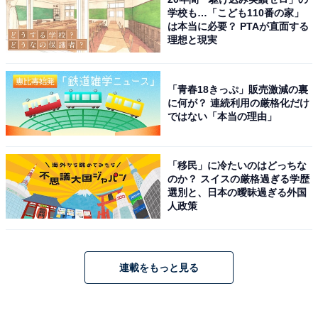
学校も…「こども110番の家」
は本当に必要？ PTAが直面する
理想と現実
「青春18きっぷ」販売激減の裏
に何が？ 連続利用の厳格化だけ
ではない「本当の理由」
「移民」に冷たいのはどっちな
のか？ スイスの厳格過ぎる学歴
選別と、日本の曖昧過ぎる外国
人政策
連載をもっと見る