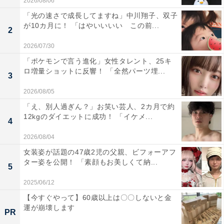
2026/08/06
「光の速さで成長してますね」中川翔子、双子
が10カ月に！ 「はやいいいい この前...
2
2026/07/30
「ポケモンで言う進化」女性タレント、25キ
ロ増量ショットに反響！ 「全然パーツ埋...
3
2026/08/05
「え、別人過ぎん？」お笑い芸人、2カ月で約
12kgのダイエットに成功！ 「イケメ...
4
2026/08/04
女装姿が話題の47歳2児の父親、ビフォーアフ
ター姿を公開！ 「素顔もお美しくて納...
5
2025/06/12
【今すぐやって】60歳以上は〇〇しないと金
運が崩壊します
PR