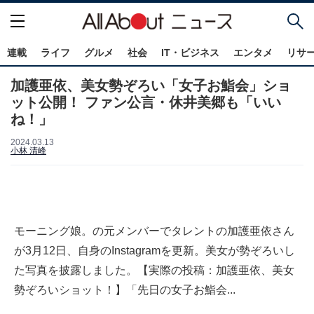
連載
ライフ
グルメ
社会
IT・ビジネス
エンタメ
リサ
加護亜依、美女勢ぞろい「女子お鮨会」ショ
ット公開！ ファン公言・休井美郷も「いい
ね！」
2024.03.13
小林 清峰
モーニング娘。の元メンバーでタレントの加護亜依さん
が3月12日、自身のInstagramを更新。美女が勢ぞろいし
た写真を披露しました。【実際の投稿：加護亜依、美女
勢ぞろいショット！】「先日の女子お鮨会...