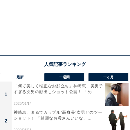
最新
一週間
一ヶ月
「何て美しく端正なお顔立ち」神崎恵、美男子
すぎる次男の顔出しショット公開！ 「め...
1
2025/01/14
神崎恵、まるでカップル“高身長”次男とのツー
ショット！ 「綺麗なお母さんいいな」...
2