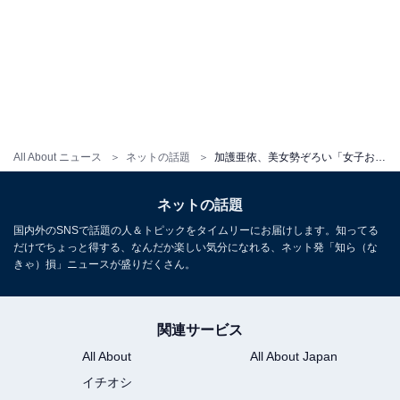
All About ニュース
ネットの話題
加護亜依、美女勢ぞろい「女子お鮨会」ショット公開！ ファン公言・休井美郷も「いいね！」
ネットの話題
国内外のSNSで話題の人＆トピックをタイムリーにお届けします。知ってる
だけでちょっと得する、なんだか楽しい気分になれる、ネット発「知ら（な
きゃ）損」ニュースが盛りだくさん。
関連サービス
All About
All About Japan
イチオシ