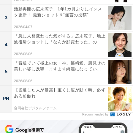
2023/05/31
活動再開の広末涼子、1年1カ月ぶりにインス
タ更新！ 最新ショット＆“無言の投稿”...
3
2026/04/07
「急に人相変わった気がする」広末涼子、地上
波復帰ショットに「なんか顔変わった」の...
4
2026/08/06
「普通でいて極上の女・神」篠崎愛、肌見せの
美しい姿に反響「ますます綺麗になってい...
5
2026/08/06
【当選した人が暴露】宝くじ運が動く時、必ず
ある前触れ
PR
合同会社デジタルファーム
Recommended by