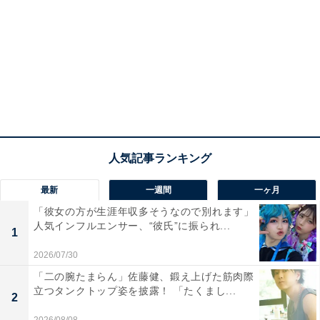
最新
一週間
一ヶ月
「彼女の方が生涯年収多そうなので別れます」
人気インフルエンサー、“彼氏”に振られ...
1
2026/07/30
「二の腕たまらん」佐藤健、鍛え上げた筋肉際
立つタンクトップ姿を披露！ 「たくまし...
2