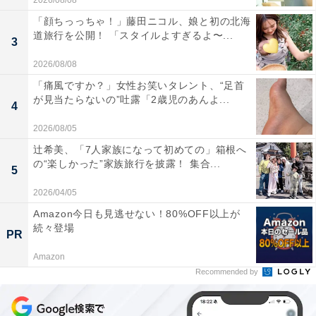
2026/08/08
「顔ちっっちゃ！」藤田ニコル、娘と初の北海
道旅行を公開！ 「スタイルよすぎるよ〜...
3
2026/08/08
「痛風ですか？」女性お笑いタレント、“足首
が見当たらないの”吐露「2歳児のあんよ...
4
2026/08/05
辻希美、「7人家族になって初めての」箱根へ
の“楽しかった”家族旅行を披露！ 集合...
5
2026/04/05
Amazon今日も見逃せない！80%OFF以上が
続々登場
PR
Amazon
Recommended by