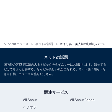
All About ニュース
ネットの話題
谷まりあ、美人妹の顔出しバースデーショット！ 「本当に姉妹仲良し」「めちゃくちゃ美人姉妹」
ネットの話題
国内外のSNSで話題の人＆トピックをタイムリーにお届けします。知ってる
だけでちょっと得する、なんだか楽しい気分になれる、ネット発「知ら（な
きゃ）損」ニュースが盛りだくさん。
関連サービス
All About
All About Japan
イチオシ