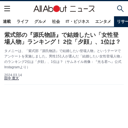
連載
ライフ
グルメ
社会
IT・ビジネス
エンタメ
リサ
紫式部の『源氏物語』で結婚したい「女性登
場人物」ランキング！ 2位「夕顔」、1位は？
タメニーは、「紫式部『源氏物語』で結婚したい登場人物」というテーマで
アンケートを実施しました。男性151人が選んだ「結婚したい女性登場人物」
のランキング2位は「夕顔」、1位は？（サムネイル画像：『光る君へ』公式
Instagramより）
2024.03.14
田中 寛大