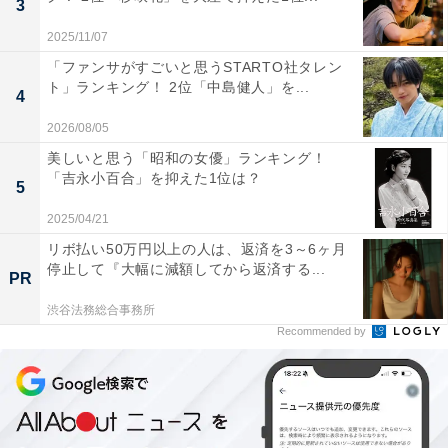
3
2025/11/07
「ファンサがすごいと思うSTARTO社タレン
ト」ランキング！ 2位「中島健人」を...
4
2026/08/05
美しいと思う「昭和の女優」ランキング！
こちらもおすすめ
「吉永小百合」を抑えた1位は？
5
紫式部の『源氏物語』で結婚したい「男性登場
人物」ランキング！ 2位「光源氏」、1位は？
2025/04/21
リボ払い50万円以上の人は、返済を3～6ヶ月
停止して『大幅に減額してから返済する...
PR
渋谷法務総合事務所
Recommended by
1
2