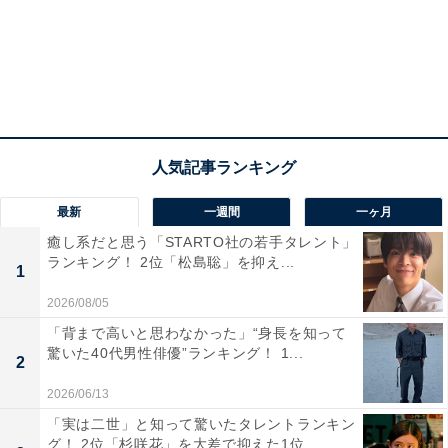
明石で謹慎している期間に愛を育んだ女性で、「明石の
御方」や「明石上」とも称されます。
紫上の死後、光源氏が晩年を悲しみに暮れる中、明石の
君は彼のそばで静かに慰める存在となりました。
8位までの全ランキング結果を見
次ページ
最新
一週間
一ヶ月
る
癒し系だと思う「STARTO社の若手タレント」
ランキング！ 2位「松島聡」を抑え...
1
2026/08/05
「背まで高いと思わなかった」“身長を知って
驚いた40代男性俳優”ランキング！ 1...
2
2026/06/13
「実は二世」と知って驚いたタレントランキン
グ！ 2位「杉咲花」を大差で抑えた1位...