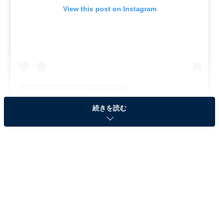
View this post on Instagram
続きを読む
A post shared by 【公式】大河ドラマ「光る君へ」 (@nhk_hikaruk
タメニーは、紫式部が主人公のNHK大河ドラマ『光る君
へ』が放送されている中で、結婚願望がある20～49歳の
未婚男女298人を対象に「紫式部『源氏物語』で結婚し
たい登場人物」に関するアンケートを実施し、その結果
をランキング形式で発表しました。調査日は、2月19日