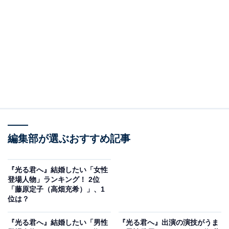
です。
本記事では、男性151人が選んだ「結婚したい女性登場
人物」のランキングを紹介します！
＞8位までのランキング結果を見る
2位：夕顔
2位は「夕顔」でした。「夕顔」は『源氏物語』第4帖の
編集部が選ぶおすすめ記事
題名であり、光源氏が深い関係を結んだ6番目の女性の
名前です。
『光る君へ』結婚したい「女性
登場人物」ランキング！ 2位
「藤原定子（高畑充希）」、1
この帖では、光源氏との間に交わされた和歌が描かれて
位は？
おり、夕顔による和歌はいずれも美しいと評されます。
彼女の繊細な感性と控えめな性格が光源氏の心を捉えま
『光る君へ』結婚したい「男性
『光る君へ』出演の演技がうま