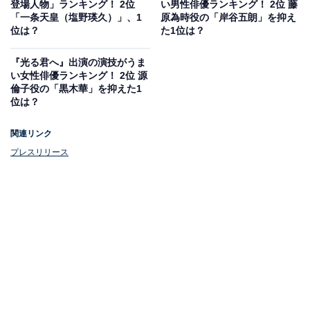
登場人物」ランキング！ 2位
い男性俳優ランキング！ 2位 藤
した。
「一条天皇（塩野瑛久）」、1
原為時役の「岸谷五朗」を抑え
位は？
た1位は？
『光る君へ』出演の演技がうま
い女性俳優ランキング！ 2位 源
倫子役の「黒木華」を抑えた1
位は？
関連リンク
プレスリリース
1位：明石の君
1位は「明石の君」でした。「明石の君」は、光源氏が