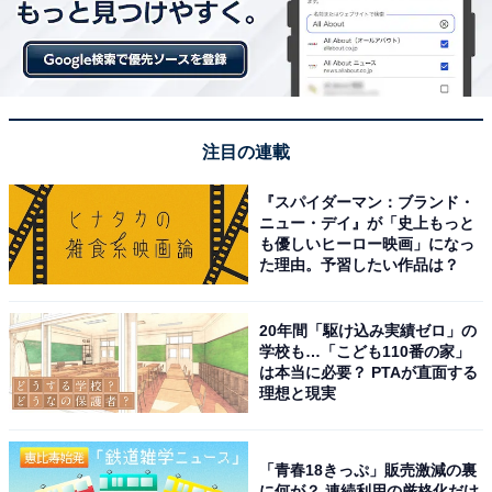
注目の連載
『スパイダーマン：ブランド・
ニュー・デイ』が「史上もっと
も優しいヒーロー映画」になっ
た理由。予習したい作品は？
20年間「駆け込み実績ゼロ」の
学校も…「こども110番の家」
は本当に必要？ PTAが直面する
理想と現実
「青春18きっぷ」販売激減の裏
に何が？ 連続利用の厳格化だけ