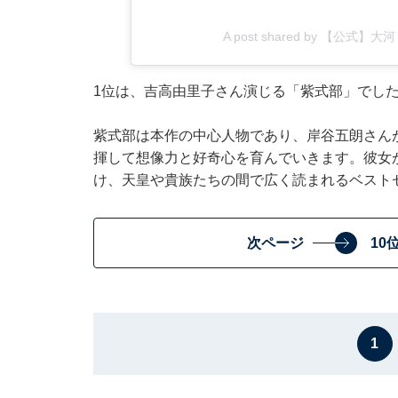
A post shared by 【公式】大
1位は、吉高由里子さん演じる「紫式部」でし
紫式部は本作の中心人物であり、岸谷五朗さん
揮して想像力と好奇心を育んでいきます。彼女
け、天皇や貴族たちの間で広く読まれるベスト
次ページ
10
1