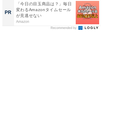
「今日の目玉商品は？」毎日
特別な名
変わるAmazonタイムセール
で選ぶR
PR
PR
が見逃せない
Amazon
ReFa GIN
Recommended by