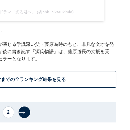
河ドラマ「光る君へ」 (@nhk_hikarukimie)
た。
が演じる学識深い父・藤原為時のもと、非凡な文才を発
が後に書き記す『源氏物語』は、藤原道長の支援を受
セラーとなります。
位までの全ランキング結果を見る
2