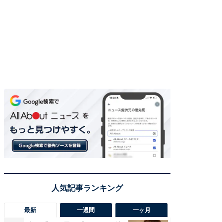
最新
一週間
一ヶ月