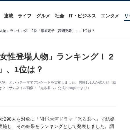
連載
ライフ
グルメ
社会
IT・ビジネス
エンタメ
リ
人物」ランキング！ 2位「藤原定子（高畑充希）」、1位は？
女性登場人物」ランキング！ 2
」、1位は？
人物」というテーマでアンケートを実施しました。男性151人が選んだ「結
（サムネイル画像：『光る君へ』公式Instagramより）
女298人を対象に「NHK大河ドラマ『光る君へ』で結婚
実施し、その結果をランキングとして発表しました。調