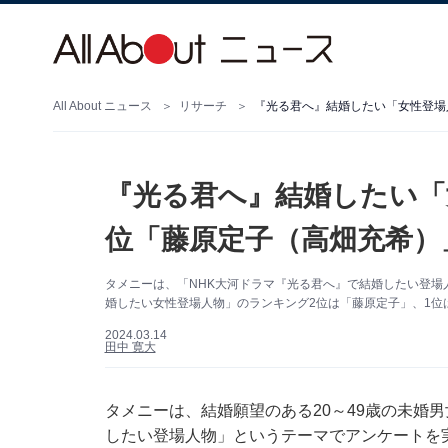
All About ニュース
リサーチ
『光る君へ』結婚したい「女性登場
『光る君へ』結婚したい「
位「藤原定子（高畑充希）
タメニーは、「NHK大河ドラマ『光る君へ』で結婚したい登場
婚したい女性登場人物」のランキング2位は「藤原定子」、1位は？
2024.03.14
田中 寛大
タメニーは、結婚願望のある20～49歳の未婚男
したい登場人物」というテーマでアンケートを