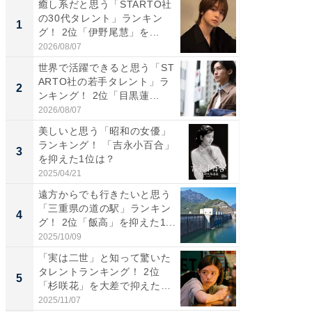
癒し系だと思う「STARTO社
癒し系だ
の30代タレント」ランキン
の若手
1
1
グ！ 2位「伊野尾慧」を...
グ！ 2
2026/08/07
2026/08/0
世界で活躍できると思う「ST
「パフ
ARTO社の若手タレント」ラ
思うST
2
2
ンキング！ 2位「目黒蓮...
ンキング
2026/08/07
2026/08/0
美しいと思う「昭和の女優」
ギャップ
ランキング！ 「吉永小百合」
RTO社
3
3
を抑えた1位は？
キング！
2025/04/21
2026/08/0
遠方からでも行きたいと思う
癒し系だ
「三重県の道の駅」ランキン
の30代
4
4
グ！ 2位「飯高」を抑えた1...
グ！ 2
2025/10/09
2026/08/0
「実は二世」と知って驚いた
「ファン
タレントランキング！ 2位
ARTO
5
5
「杉咲花」を大差で抑えた1
グ！ 2
位...
2025/11/07
2026/08/0