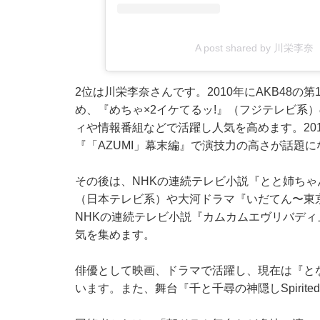
A post shared by 川栄李奈 Ri
2位は川栄李奈さんです。2010年にAKB48
め、『めちゃ×2イケてるッ!』（フジテレビ系
ィや情報番組などで活躍し人気を高めます。20
『「AZUMI」幕末編』で演技力の高さが話題
その後は、NHKの連続テレビ小説『とと姉ちゃ
（日本テレビ系）や大河ドラマ『いだてん〜東
NHKの連続テレビ小説『カムカムエヴリバデ
気を集めます。
俳優として映画、ドラマで活躍し、現在は『と
います。また、舞台『千と千尋の神隠しSpirit