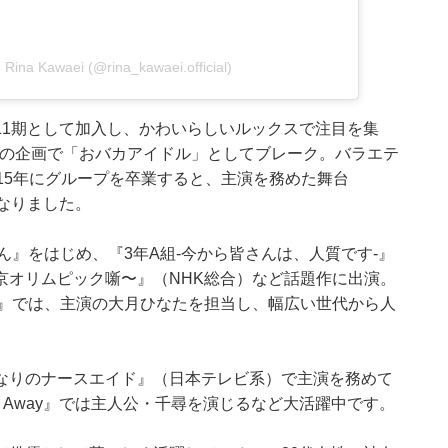
na Kawaei (@rina_kawaei.official)
の第11期として加入し、かわいらしいルックスで注目を集
）の企画で「おバカアイドル」としてブレーク。バラエテ
15年にグループを卒業すると、主演を務めた舞台
になりました。
ん』をはじめ、『3年A組-今から皆さんは、人質です-』
京オリムピック噺〜』（NHK総合）など話題作に出演。
ィ』では、主演の大月ひなたを担当し、幅広い世代から人
なりのナースエイド』（日本テレビ系）で主演を務めて
ed Away』では主人公・千尋を演じるなど大活躍中です。