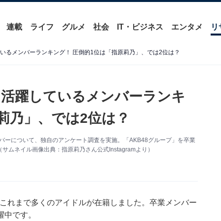
連載
ライフ
グルメ
社会
IT・ビジネス
エンタメ
リ
いるメンバーランキング！ 圧倒的1位は「指原莉乃」、では2位は？
に活躍しているメンバーランキ
莉乃」、では2位は？
業メンバーについて、独自のアンケート調査を実施。「AKB48グループ」を卒業
ムネイル画像出典：指原莉乃さん公式Instagramより）
は、これまで多くのアイドルが在籍しました。卒業メンバー
躍中です。