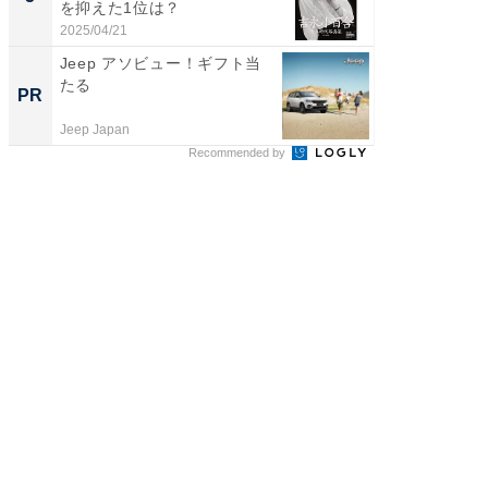
を抑えた1位は？
グ！ 2
2025/04/21
2026/08/0
Jeep アソビュー！ギフト当
全国の
たる
付きの
PR
PR
Jeep Japan
COCO VIL
Recommended by