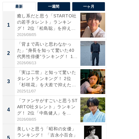
最新
一週間
一ヶ月
癒し系だと思う「STARTO社
「癒し系
の若手タレント」ランキン
タレント
1
1
グ！ 2位「松島聡」を抑え...
「井ノ原
2026/08/05
2026/08/0
「背まで高いと思わなかっ
ギャップ
た」“身長を知って驚いた40
RTO社
2
2
代男性俳優”ランキング！ 1...
キング！
2026/06/13
2026/08/0
「実は二世」と知って驚いた
癒し系だ
タレントランキング！ 2位
の若手
3
3
「杉咲花」を大差で抑えた1
グ！ 2
位...
2025/11/07
2026/08/0
「ファンサがすごいと思うST
「ギャッ
ARTO社タレント」ランキン
RTO社
4
4
グ！ 2位「中島健人」を...
グ！ 2
2026/08/05
2026/07/3
美しいと思う「昭和の女優」
「世界で
ランキング！ 「吉永小百合」
ARTO
5
5