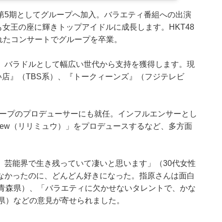
8の第5期としてグループへ加入。バラエティ番組への出演
も女王の座に輝きトップアイドルに成長します。HKT48
われたコンサートでグループを卒業。
、バラドルとして幅広い世代から支持を獲得します。現
店』（TBS系）、『トークィーンズ』（フジテレビ
グループのプロデューサーにも就任。インフルエンサーとし
mew（リリミュウ）」をプロデュースするなど、多方面
、芸能界で生き残っていて凄いと思います」（30代女性
なかったのに、どんどん好きになった。指原さんは面白
／青森県）、「バラエティに欠かせないタレントで、かな
葉県）などの意見が寄せられました。