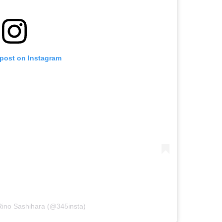
 post on Instagram
Rino Sashihara (@345insta)