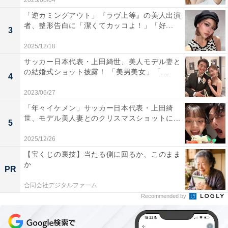
2023/08/04
「逆カミングアウト」『ラヴ上等』の美人出演
者、整形告白に「潔くてカッコよ！」「好...
3
2025/12/18
サッカー日本代表・上田綺世、美人モデル妻と
の結婚式ショット披露！ 「美男美女」「...
4
2023/06/27
「年々イケメン」サッカー日本代表・上田綺
世、モデル美人妻とのクリスマスショットに...
5
2025/12/26
【宝くじの裏技】当たる側に回るか、このまま
か
PR
合同会社デジタルファーム
Recommended by