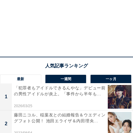
最新
一週間
一ヶ月
「犯罪者もアイドルできるんやな」デビュー前
の男性アイドルが炎上。「事件から半年も...
1
2026/03/25
藤田ニコル、稲葉友との結婚報告＆ウエディン
グフォト公開！ 池田エライザ＆内田理央...
2