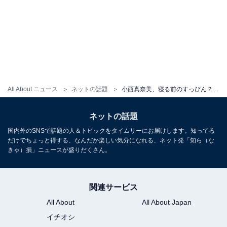
All About ニュース
ネットの話題
小西真奈美、寝る前のすっぴん？ 45歳の変わらぬ美貌を披露！ 「いつもながらお綺麗過ぎます」「ツルツルお肌」
ネットの話題
国内外のSNSで話題の人＆トピックをタイムリーにお届けします。知ってる
だけでちょっと得する、なんだか楽しい気分になれる、ネット発「知ら（な
きゃ）損」ニュースが盛りだくさん。
関連サービス
All About
All About Japan
イチオシ