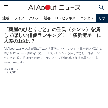
連載
ライフ
グルメ
社会
IT・ビジネス
エンタメ
リサ
『薬屋のひとりごと』の壬氏（ジンシ）を演
じてほしい俳優ランキング！ 「横浜流星」に
大差の1位は？
All About ニュース編集部はアニメ『薬屋のひとりごと』（日本テレビ系）に
関するアンケート調査を実施。「壬氏（ジンシ）を演じてほしい俳優」ラン
キングで1位に選ばれたのは？（サムネイル画像出典：横浜流星さん公式
Instagramより）
2024.03.17
くま なかこ