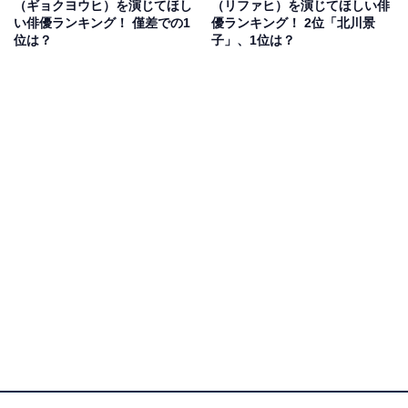
（ギョクヨウヒ）を演じてほし
（リファヒ）を演じてほしい俳
俳優活動以外にも、2024年2月1日には『FENDI』のジャ
い俳優ランキング！ 僅差での1
優ランキング！ 2位「北川景
パンアンバサダーに抜てき。抜群のスタイルやルックス
位は？
子」、1位は？
を生かした演技が期待されます。
回答者からは「かっこよくて背丈もちょうど良さそうだ
と思いました」（20代女性／千葉県）、「謎めいた感じ
が合いそうなので」（40代女性／広島県）、「高身長で
きれいな顔立ちがキャラに合いそう」（30代女性／鹿児
島県）といったコメントが寄せられています。