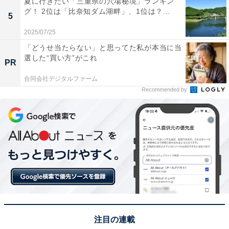
夏に行きたい「三重県の穴場秘境」ランキン
グ！ 2位は「比奈知ダム湖畔」、1位は？...
View this post on Instagram
5
2025/07/25
「どうせ当たらない」と思ってた私が本当に当
選した“買い方”がこれ
PR
合同会社デジタルファーム
Recommended by
A post shared by 横浜流星 (@ryuseiyokohama_official)
2位にランクインしたのは、横浜流星さんです。正統派
イケメンからクセのある難役まで、あらゆる役に挑戦し
新境地を開き続けています。2月29日より独占配信され
ているNetflix映画『パレード』では元ヤクザ役を務め、
注目の連載
屈強な肉体美が話題となりました。2025年には、NHK大