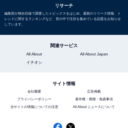
View this post on Instagram
リサーチ
編集部が独自目線で調査したトピックスをはじめ、最新のリリース情報、ト
レンドに関するランキングなど、世の中で注目を集めている話題をお知らせ
しています。
関連サービス
All About
All About Japan
イチオシ
A post shared by 吉沢亮 Ryo Yoshizawa (@ryoyoshizawa_staff)
サイト情報
1位にランクインしたのは、吉沢亮さんです。大河ドラ
会社概要
広告掲載
マの主演から実写化作品まで、数多くの映画やドラマで
プライバシーポリシー
著作権・商標・免責事項
活躍しています。大ヒット映画『キングダム』シリーズ
当サイトの情報についての注意
All About ニュースについて
（2019年〜）では、秦国の王・嬴政（えいせい）役を好
演。巧みな剣術や、美しい黒髪の長髪をなびかせる姿が
大きな話題を呼びました。嬴政と壬氏の特徴が似ている