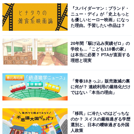
河ドラマ『べらぼう～蔦重栄華乃夢噺～』の主演も決
『スパイダーマン：ブランド・
定。実力派俳優としての躍進が期待できそうです。
ニュー・デイ』が「史上もっと
も優しいヒーロー映画」になっ
た理由。予習したい作品は？
アンケートの回答では「綺麗な顔だから」（40代女性／
神奈川県）、「容姿端麗、S気質な態度の振る舞いが自
20年間「駆け込み実績ゼロ」の
然とできそう」（40代女性／大阪府）、「色気と知性的
学校も…「こども110番の家」
な美しさがあるから」（40代女性／栃木県 ）などの意
は本当に必要？ PTAが直面する
理想と現実
見が上がりました。
「青春18きっぷ」販売激減の裏
に何が？ 連続利用の厳格化だけ
ではない「本当の理由」
「移民」に冷たいのはどっちな
のか？ スイスの厳格過ぎる学歴
選別と、日本の曖昧過ぎる外国
人政策