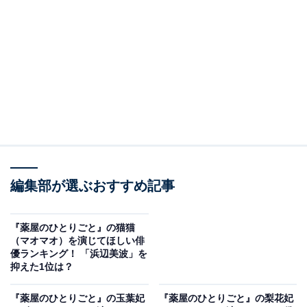
View this post on Instagram
編集部が選ぶおすすめ記事
A post shared by 目黒蓮(Ren Meguro) (@sn_meguro.ren_official
『薬屋のひとりごと』の猫猫
3位にランクインしたのは、Snow Manの目黒蓮さんで
（マオマオ）を演じてほしい俳
優ランキング！ 「浜辺美波」を
す。2023年は初の単独主演を務めた映画『わたしの幸せ
抑えた1位は？
な結婚』や、7月期のドラマ『トリリオンゲーム』
（TBS系）など、活躍が目立ちました。アーティストや
『薬屋のひとりごと』の玉葉妃
『薬屋のひとりごと』の梨花妃