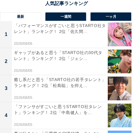
最新
一週間
一ヶ月
「パフォーマンスがすごいと思うSTARTO社タ
レント」ランキング！ 2位「佐久間...
1
2026/08/06
2位：横浜流星
ギャップがあると思う「STARTO社の30代タ
レント」ランキング！ 2位「ジェシ...
2
2026/08/06
癒し系だと思う「STARTO社の若手タレント」
ランキング！ 2位「松島聡」を抑え...
3
2026/08/05
「ファンサがすごいと思うSTARTO社タレン
ト」ランキング！ 2位「中島健人」を...
4
2026/08/05