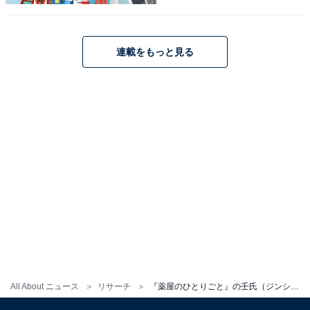
連載をもっと見る
1位：吉沢亮
All About ニュース
リサーチ
『薬屋のひとりごと』の壬氏（ジンシ）を演じてほしい俳優ランキング！ 「横浜流星」に大差の1位は？