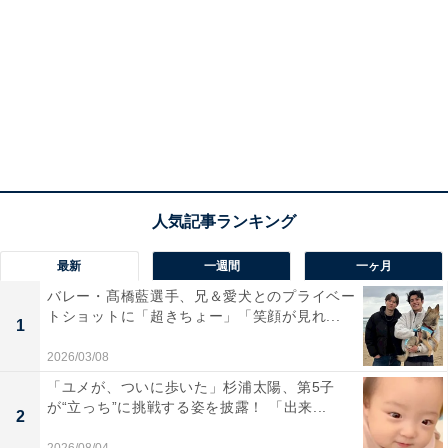
最新
一週間
一ヶ月
バレー・髙橋藍選手、兄＆愛犬とのプライベー
トショットに「超きちょー」「笑顔が見れ...
1
2026/03/08
「ユメが、ついに歩いた」杉浦太陽、第5子
が“立っち”に挑戦する姿を披露！ 「出来...
2