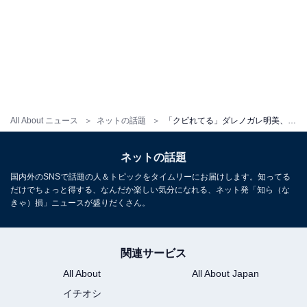
All About ニュース
ネットの話題
「クビれてる」ダレノガレ明美、ほっそりウエストあらわなトレーニングウエア姿に「憧れの一言です」
ネットの話題
国内外のSNSで話題の人＆トピックをタイムリーにお届けします。知ってる
だけでちょっと得する、なんだか楽しい気分になれる、ネット発「知ら（な
きゃ）損」ニュースが盛りだくさん。
関連サービス
All About
All About Japan
イチオシ