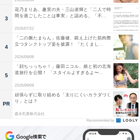
2026/08/04
花乃まりあ、趣里の夫・三山凌輝と「二人で時
間を過ごしたことは事実」と認める。「不...
3
2026/07/22
「二の腕たまらん」佐藤健、鍛え上げた筋肉際
立つタンクトップ姿を披露！ 「たくまし...
4
2026/08/08
「顔ちっっちゃ！」藤田ニコル、娘と初の北海
道旅行を公開！ 「スタイルよすぎるよ〜...
5
2026/08/08
頑張らずに取り組める「太りにくいカラダづく
り」とは？
PR
森永乳業株式会社
Recommended by