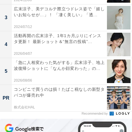
2024/11/06
広末涼子、美デコルテ際立つドレス姿で「嬉し
いお知らせが…」！ 「凄く美しい」「透...
3
2024/07/12
活動再開の広末涼子、1年1カ月ぶりにインス
タ更新！ 最新ショット＆“無言の投稿”...
4
2026/04/07
「急に人相変わった気がする」広末涼子、地上
波復帰ショットに「なんか顔変わった」の...
5
2026/08/06
コンビニで買うのは損！たばこ税なしの新型タ
バコが爆売れ中
PR
株式会社HAL
Recommended by