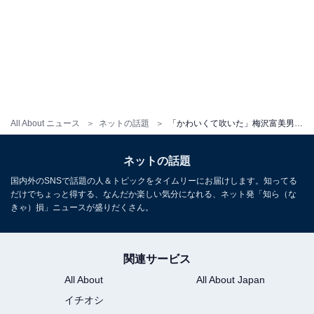
All About ニュース
ネットの話題
「かわいくて吹いた」梅沢富美男、ビキニ姿で圧巻の美ボディ披露!? 「全く違和感無い」「とってもセクシー」
ネットの話題
国内外のSNSで話題の人＆トピックをタイムリーにお届けします。知ってる
だけでちょっと得する、なんだか楽しい気分になれる、ネット発「知ら（な
きゃ）損」ニュースが盛りだくさん。
関連サービス
All About
All About Japan
イチオシ