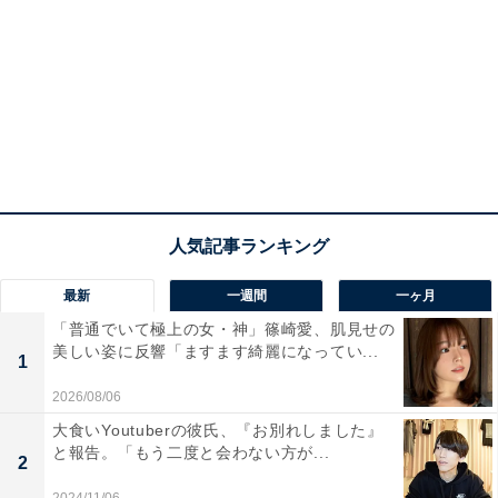
最新
一週間
一ヶ月
「普通でいて極上の女・神」篠崎愛、肌見せの
美しい姿に反響「ますます綺麗になってい...
1
2026/08/06
大食いYoutuberの彼氏、『お別れしました』
と報告。「もう二度と会わない方が...
2