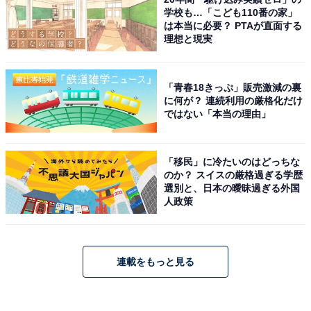
学校も…「こども110番の家」
は本当に必要？ PTAが直面する
理想と現実
「青春18きっぷ」販売激減の裏
に何が？ 連続利用の厳格化だけ
ではない「本当の理由」
「移民」に冷たいのはどっちな
のか？ スイスの厳格過ぎる学歴
選別と、日本の曖昧過ぎる外国
人政策
連載をもっと見る