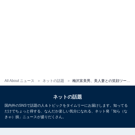
All About ニュース
ネットの話題
梅沢富美男、美人妻との笑顔ツーショット公開に「幸せそうなお顔」「家族っていいものなんですね」の声
ネットの話題
国内外のSNSで話題の人＆トピックをタイムリーにお届けします。知ってる
だけでちょっと得する、なんだか楽しい気分になれる、ネット発「知ら（な
きゃ）損」ニュースが盛りだくさん。