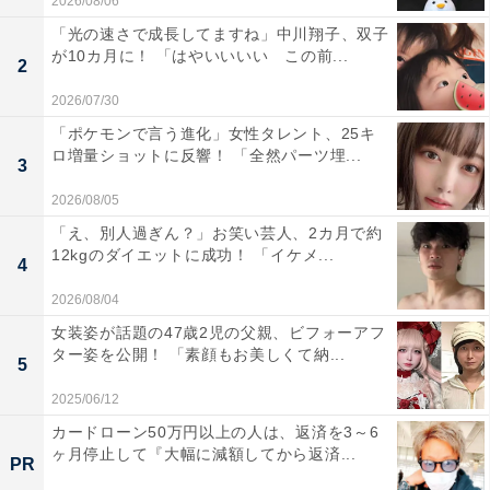
2026/08/06
「光の速さで成長してますね」中川翔子、双子
が10カ月に！ 「はやいいいい この前...
2
2026/07/30
「ポケモンで言う進化」女性タレント、25キ
ロ増量ショットに反響！ 「全然パーツ埋...
3
2026/08/05
「え、別人過ぎん？」お笑い芸人、2カ月で約
12kgのダイエットに成功！ 「イケメ...
4
2026/08/04
女装姿が話題の47歳2児の父親、ビフォーアフ
ター姿を公開！ 「素顔もお美しくて納...
5
2025/06/12
カードローン50万円以上の人は、返済を3～6
ヶ月停止して『大幅に減額してから返済...
PR