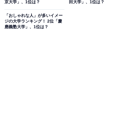
京大学」、1位は？
田大学」、1位は？
「おしゃれな人」が多いイメー
ジの大学ランキング！ 2位「慶
應義塾大学」、1位は？
1位：お茶の水女子大学
1位は「お茶の水女子大学」でした。お茶の水女子大学
は、東京都文京区にある国立女子総合大学です。少人数
制による手厚いサポート体制が特徴で、心遣い・知性・
しなやかな強さを兼ね備えたリーダーの育成に注力。女
性のライフスタイルに合わせた教育を提供しており、そ
の教育方針が高く評価されています。