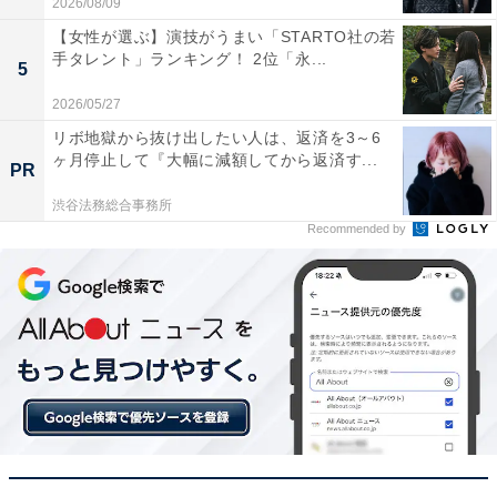
2026/08/09
【女性が選ぶ】演技がうまい「STARTO社の若
手タレント」ランキング！ 2位「永...
5
2026/05/27
リボ地獄から抜け出したい人は、返済を3～6
ヶ月停止して『大幅に減額してから返済す...
PR
渋谷法務総合事務所
Recommended by
こちらもおすすめ
「モテる男性」が多いイメージの大学ランキン
グ！ 2位「早稲田大学」、1位は？