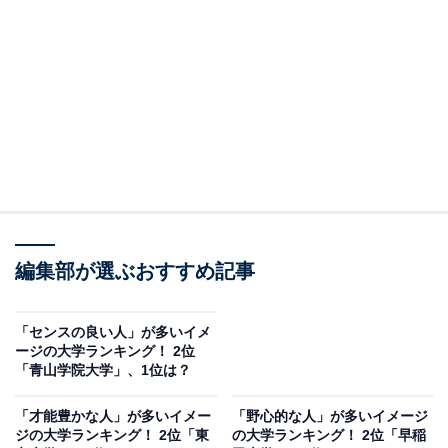
である青山キャンパスが表参道駅から徒歩約5分の距離
に位置し、周辺はファッション関連の店舗が集まるエリ
アです。また、青山学院大学は、多数のアナウンサーな
どを輩出していることでも知られています。
回答者からは「アナウンサーの出身大学であるというイ
メージが強いです（20代女性／東京都）」「華やかなイ
メージ、メイクやファッションが今どきでかわいらしい
子がいっぱいいそう（40代女性／岐阜県）」「ミスコン
のイメージが強い。毎回芸能界でも活躍できる人がでて
編集部が選ぶおすすめ記事
いるから（20代女性／東京都）」などのコメントが寄せ
られていました。
「センスの良い人」が多いイメ
ージの大学ランキング！ 2位
「青山学院大学」、1位は？
「才能豊かな人」が多いイメー
「野心的な人」が多いイメージ
ジの大学ランキング！ 2位「東
の大学ランキング！ 2位「早稲