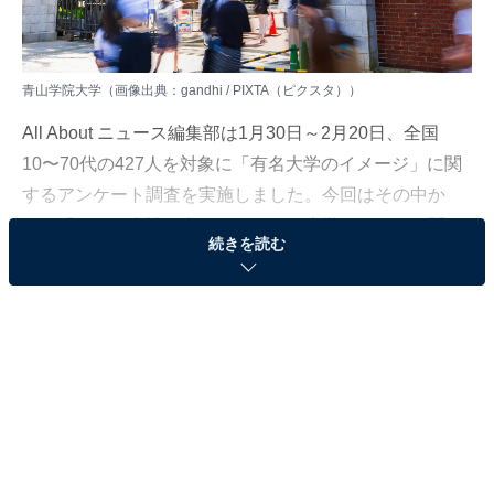
青山学院大学（画像出典：gandhi / PIXTA（ピクスタ））
All About ニュース編集部は1月30日～2月20日、全国
10〜70代の427人を対象に「有名大学のイメージ」に関
するアンケート調査を実施しました。今回はその中か
ら、「モテる女性が多いイメージの大学」について聞い
続きを読む
た結果をランキング形式で紹介します！
＞18位までのランキング結果を見る
2位：青山学院大学
2位は「青山学院大学」でした。青山学院大学は、東京
都渋谷区に拠点を置く私立大学です。メインキャンパス