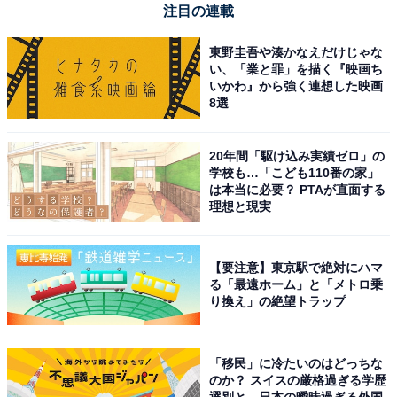
注目の連載
東野圭吾や湊かなえだけじゃな
い、「業と罪」を描く『映画ち
1
2
いかわ』から強く連想した映画
8選
20年間「駆け込み実績ゼロ」の
学校も…「こども110番の家」
は本当に必要？ PTAが直面する
理想と現実
【要注意】東京駅で絶対にハマ
る「最遠ホーム」と「メトロ乗
り換え」の絶望トラップ
「移民」に冷たいのはどっちな
のか？ スイスの厳格過ぎる学歴
選別と、日本の曖昧過ぎる外国