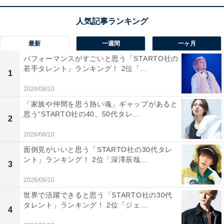
回答者からは「国公立大学の女子大学のトップ的存在だ
から、モテると思う（50代女性／徳島県）」「可愛くて
最新
一週間
一ヶ月
頭がいい女性が多そうなイメージがあるからです（40代
パフォーマンスがすごいと思う「STARTO社の
女性／福井県）」「上品で気品溢れる人が多そうだから
若手タレント」ランキング！ 2位「...
1
（10代女性／宮城県）」などのコメントが寄せられてい
2026/08/10
ました。
「家族や仲間を思う熱い魂」ギャップがあると
思う“STARTO社の40、50代タレ...
2
※回答コメントは原文ママです
2026/08/10
面倒見がいいと思う「STARTO社の30代タレ
ント」ランキング！ 2位「深澤辰哉...
3
18位までの全ランキング結果を見
次ページ
る
2026/08/10
世界で活躍できると思う「STARTO社の30代
タレント」ランキング！ 2位「ジェ...
4