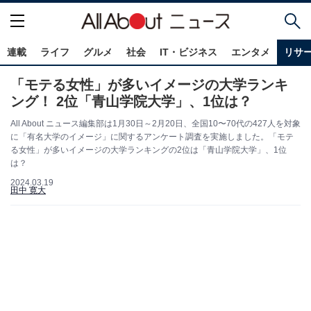
連載
ライフ
グルメ
社会
IT・ビジネス
エンタメ
リサ
「モテる女性」が多いイメージの大学ランキ
ング！ 2位「青山学院大学」、1位は？
All About ニュース編集部は1月30日～2月20日、全国10〜70代の427人を対象
に「有名大学のイメージ」に関するアンケート調査を実施しました。「モテ
る女性」が多いイメージの大学ランキングの2位は「青山学院大学」、1位
は？
2024.03.19
田中 寛大