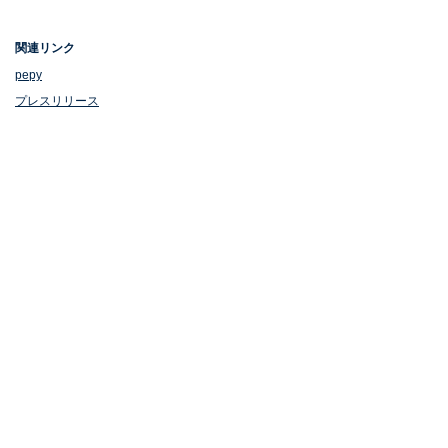
関連リンク
pepy
プレスリリース
1位：北海道
1位は、北海道でした。札幌、函館、小樽などの都市や
大自然の恵みを堪能できる北海道グルメなど、数え切れ
ない観光スポットが人気の観光地。「釧路湿原国立公
園」などの人気観光スポットだけでなく、雄大な大地を
感じる公園や花畑がいたるところに点在しています。
回答者からは、「広いから一緒に走りたい（20代男
性）」「大自然の中で遊ばせたい（40代男性）」「雄大
な自然を犬とともに満喫したい（50代男性）」「北海道
は自然豊かで散歩などが楽しめそうだから（10代女
性）」などのほか、中には「白銀の世界を、散歩したい