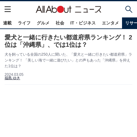
連載
ライフ
グルメ
社会
IT・ビジネス
エンタメ
リサ
愛犬と一緒に行きたい都道府県ランキング！ 2
位は「沖縄県」、では1位は？
犬を飼っている全国の250人に聞いた、「愛犬と一緒に行きたい都道府県」ラ
ンキング！ 「美しい海で一緒に遊びたい」との声もあった「沖縄県」を抑え
た1位は？
2024.03.05
福島 ゆき