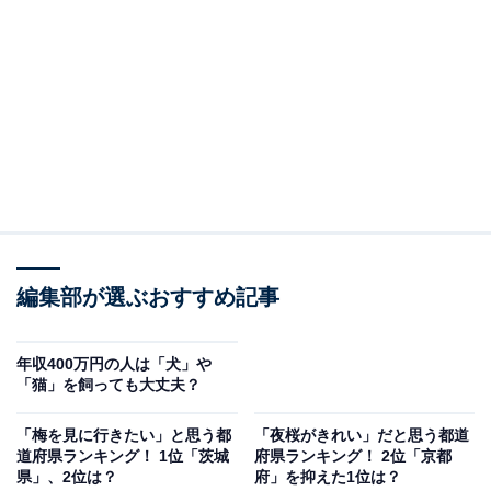
回答者からは、「青い海で一緒に遊びたい（70代男
性）」「のんびり海を眺めながら過ごしたいから（40代
男性）」「美しい海、空の中で、まったり散歩したい
（50代女性）」「気候がいいから（20代女性）」など、
愛犬と沖縄のきれいな海を満喫したいとの声が目立ちま
した。
編集部が選ぶおすすめ記事
年収400万円の人は「犬」や
「猫」を飼っても大丈夫？
「梅を見に行きたい」と思う都
「夜桜がきれい」だと思う都道
道府県ランキング！ 1位「茨城
府県ランキング！ 2位「京都
県」、2位は？
府」を抑えた1位は？