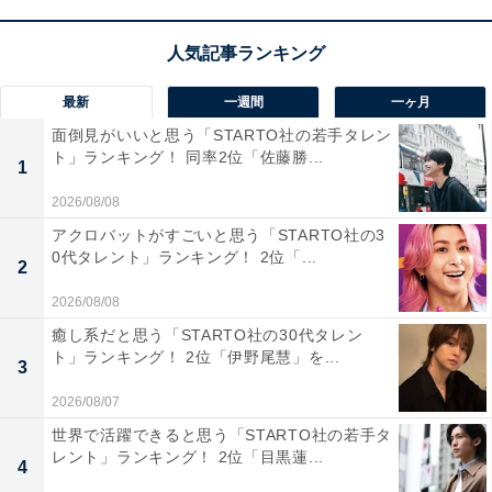
（60代男性）」と、雪の中での散歩を楽しみたいとの声
もありました。
最新
一週間
一ヶ月
※回答者のコメントは原文ママです
面倒見がいいと思う「STARTO社の若手タレン
ト」ランキング！ 同率2位「佐藤勝...
1
この記事の筆者：福島 ゆき プロフィール
2026/08/08
アニメや漫画のレビュー、エンタメトピックスなどを中
アクロバットがすごいと思う「STARTO社の3
心に、オールジャンルで執筆中のライター。時々、店舗
0代タレント」ランキング！ 2位「...
2
取材などのリポート記事も担当。All AboutおよびAll
About ニュースでのライター歴は5年。
2026/08/08
癒し系だと思う「STARTO社の30代タレン
ト」ランキング！ 2位「伊野尾慧」を...
3
7位までの全ランキング結果を見
次ページ
2026/08/07
る
世界で活躍できると思う「STARTO社の若手タ
レント」ランキング！ 2位「目黒蓮...
4