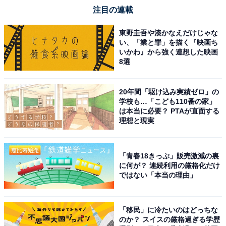
注目の連載
東野圭吾や湊かなえだけじゃな
い、「業と罪」を描く『映画ち
いかわ』から強く連想した映画
1
2
8選
20年間「駆け込み実績ゼロ」の
学校も…「こども110番の家」
は本当に必要？ PTAが直面する
理想と現実
「青春18きっぷ」販売激減の裏
に何が？ 連続利用の厳格化だけ
ではない「本当の理由」
「移民」に冷たいのはどっちな
のか？ スイスの厳格過ぎる学歴