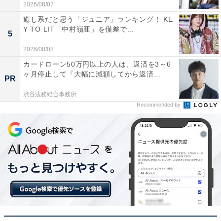
2026/08/07
癒し系だと思う「ジュニア」ランキング！ KE
Y TO LIT「中村嶺亜」を僅差で...
5
2026/08/08
カードローン50万円以上の人は、返済を3～6
ヶ月停止して『大幅に減額してから返済...
PR
渋谷法務総合事務所
Recommended by
こちらもおすすめ
「人気の飼育犬種」ランキング！ 不動の人気
「トイ・プードル」を抑えた1位は？