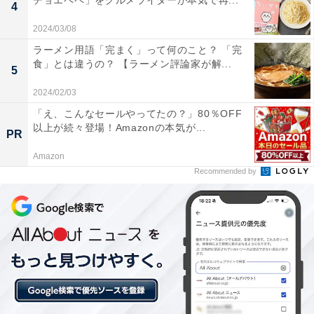
チョエペペ」をグルメライターが本気で再...
4
次ページ
いざ、実食！
2024/03/08
ラーメン用語「完まく」って何のこと？ 「完
食」とは違うの？ 【ラーメン評論家が解...
5
2024/02/03
「え、こんなセールやってたの？」80％OFF
以上が続々登場！Amazonの本気が...
PR
Amazon
Recommended by
こちらもおすすめ