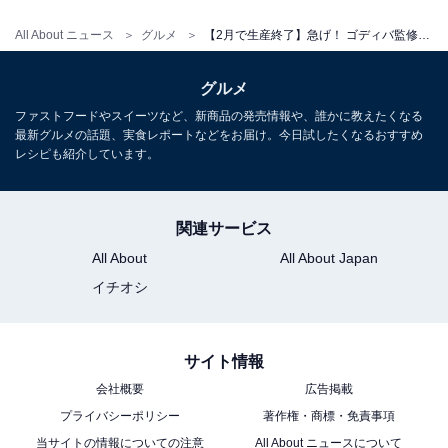
All About ニュース
グルメ
【2月で生産終了】急げ！ ゴディバ監修「ダノン デコドルチェ バニラ＆クランチチョコレート」が絶品すぎた
グルメ
ファストフードやスイーツなど、新商品の発売情報や、誰かに教えたくなる
最新グルメの話題、実食レポートなどをお届け。今日試したくなるおすすめ
レシピも紹介しています。
関連サービス
All About
All About Japan
イチオシ
サイト情報
会社概要
広告掲載
プライバシーポリシー
著作権・商標・免責事項
当サイトの情報についての注意
All About ニュースについて