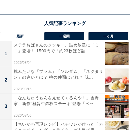
最新
一週間
一ヶ月
ステラおばさんのクッキー、詰め放題に「ミ
ニ」登場！ 1500円で「約23枚ほど詰...
3色のクランチチョコボールがヨーグルトとは別に付く
1
小ぶりなクランチチョコボールをヨーグルトに混ぜて食
2026/08/04
べるタイプ。デザートヨーグルトにトッピングして食べ
桃みたいな「プラム」「ソルダム」「ネクタリ
ン」の違いとは？ 桃の仲間はどれ？ 味...
るのは、欧州では広く楽しまれているスタイルだそうで
2
す。
2023/08/16
「なんちゅうもんを見せてくるんや！」吉野
ダノン デコドルチェは1カップ174キロカロリーで、スイ
家、新作“極旨牛鉄板ステーキ”登場「ペッ...
3
ーツでありながらヘルシーなのがいいところ。これなら
2026/08/06
夕食後や夜食に罪悪感なく食べられますね。
【ちいかわ再現レシピ】ハチワレが作った「カ