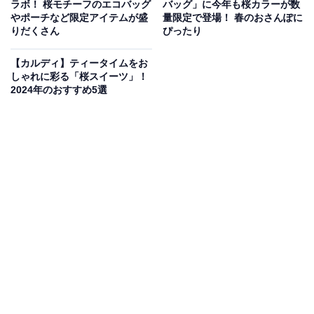
ラボ！ 桜モチーフのエコバッグ
バッグ」に今年も桜カラーが数
東京都・千葉県・神奈川県・埼玉県・茨城県・栃木県・群馬県のコンビニ、
やポーチなど限定アイテムが盛
量限定で登場！ 春のおさんぽに
スーパー、ディスカウントストアの一部店舗で販売
りだくさん
ぴったり
ゴディバといえば、ベルギーのブリュッセルで誕生した
【カルディ】ティータイムをお
チョコレートブランド。
しゃれに彩る「桜スイーツ」！
2024年のおすすめ5選
ダノン デコドルチェは、そんな同社のエグゼクティブシ
ェフ・ショコラティエ/パティシエ Yannick
CHEVOLLEAU（ヤニック・シュヴォロー）氏がレシピ
を監修したヨーグルトスイーツとなっています。