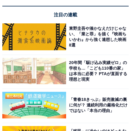
【カルディ】“いちごまみれ”の「いちごバッ
グ」が数量限定で登場！ サコッシュやクッキー
もセットに
注目の連載
東野圭吾や湊かなえだけじゃな
い、「業と罪」を描く『映画ち
いかわ』から強く連想した映画
8選
20年間「駆け込み実績ゼロ」の
学校も…「こども110番の家」
1
2
は本当に必要？ PTAが直面する
理想と現実
「青春18きっぷ」販売激減の裏
に何が？ 連続利用の厳格化だけ
ではない「本当の理由」
「移民」に冷たいのはどっちな