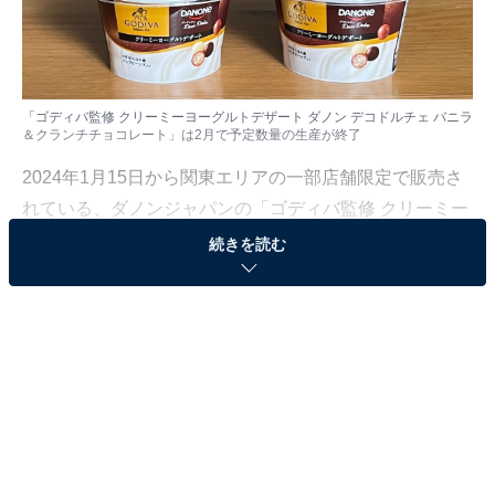
「ゴディバ監修 クリーミーヨーグルトデザート ダノン デコドルチェ バニラ
＆クランチチョコレート」は2月で予定数量の生産が終了
2024年1月15日から関東エリアの一部店舗限定で販売さ
れている、ダノンジャパンの「ゴディバ監修 クリーミー
ヨーグルトデザート ダノン デコドルチェ バニラ＆クラ
続きを読む
ンチチョコレート」というヨーグルトをご存じでしょう
か。SNSでも大バズリしていたので、気になっていた人
も多いはず。
当初の予定では4月末までの販売となっていましたが、
好評のため予定数量の生産が2月をもって終了となりま
す。各店舗での在庫がなくなり次第販売終了なので、食
べられるチャンスはあと少しなんです！