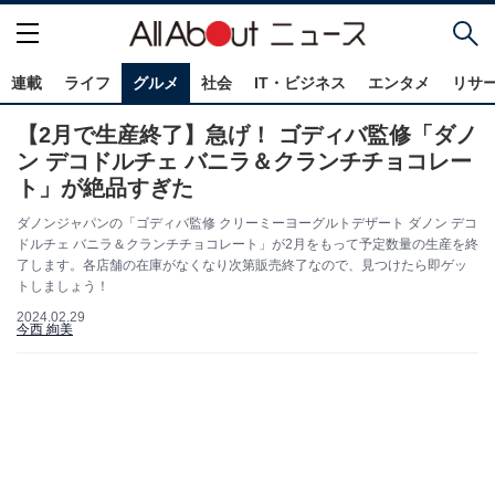
連載
ライフ
グルメ
社会
IT・ビジネス
エンタメ
リサ
【2月で生産終了】急げ！ ゴディバ監修「ダノ
ン デコドルチェ バニラ＆クランチチョコレー
ト」が絶品すぎた
ダノンジャパンの「ゴディバ監修 クリーミーヨーグルトデザート ダノン デコ
ドルチェ バニラ＆クランチチョコレート」が2月をもって予定数量の生産を終
了します。各店舗の在庫がなくなり次第販売終了なので、見つけたら即ゲッ
トしましょう！
2024.02.29
今西 絢美