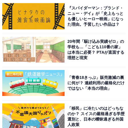
『スパイダーマン：ブランド・
ニュー・デイ』が「史上もっと
※回答者のコメントは原文ママです
も優しいヒーロー映画」になっ
(C)映画「鬼太郎誕生ゲゲゲの謎」製作委員会
た理由。予習したい作品は？
20年間「駆け込み実績ゼロ」の
5位までの全ランキング結果を見
次ページ
学校も…「こども110番の家」
る
は本当に必要？ PTAが直面する
理想と現実
「青春18きっぷ」販売激減の裏
に何が？ 連続利用の厳格化だけ
ではない「本当の理由」
「移民」に冷たいのはどっちな
のか？ スイスの厳格過ぎる学歴
選別と、日本の曖昧過ぎる外国
人政策