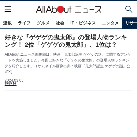
連載
ライフ
グルメ
社会
IT・ビジネス
エンタメ
リサ
好きな『ゲゲゲの鬼太郎』の登場人物ランキ
ング！ 2位「ゲゲゲの鬼太郎」、1位は？
All About ニュース編集部は、映画『鬼太郎誕生 ゲゲゲの謎』に関するアンケ
ートを実施しました。今回は好きな『ゲゲゲの鬼太郎』の登場人物ランキン
グを紹介します。（サムネイル画像出典：映画『鬼太郎誕生 ゲゲゲの謎』公
式X）
2024.03.05
芦野 秋