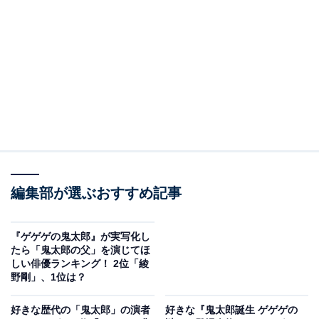
— 映画『鬼太郎誕生 ゲゲゲの謎』大ヒット公開中
(@kitaroanime50th)
March 7, 2021
2位は、主人公の「ゲゲゲの鬼太郎」でした。
どの世代でも、左目を前髪で隠し、黄色と黒のちゃんち
ゃんこ、カランコロンと鳴らす下駄を履いた姿が思い浮
かぶでしょう。テレビアニメのシリーズによって、性格
が少しずつ異なっていますが、それでも、妖怪と人間の
編集部が選ぶおすすめ記事
共存できる世界を目指して戦う姿は共通して描かれてお
り、幅広い世代から人気でした。
『ゲゲゲの鬼太郎』が実写化し
たら「鬼太郎の父」を演じてほ
しい俳優ランキング！ 2位「綾
回答者コメントからは、「やはり主人公ですし、初代鬼
野剛」、1位は？
太郎は生意気な子供という印象が強かったのですが、最
近では美少年っぽさと大人びたような感じがとても好き
好きな歴代の「鬼太郎」の演者
好きな『鬼太郎誕生 ゲゲゲの