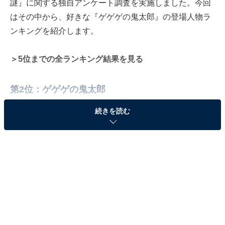
謎』に関する独自アンケート調査を実施しました。今回
はその中から、好きな『ゲゲゲの鬼太郎』の登場人物ラ
ンキングを紹介します。
＞5位までの全ランキング結果を見る
第2位：ゲゲゲの鬼太郎
続きを読む
【発表②】
東映アニメーション キャンペーンプロジェクト「ゲ
ゲゲ ゲゲゲの鬼太郎」始動！
テレビアニメ第1期～最新の第6期まで、全6シリー
ズを同時使用してキャラクター展開を開始！
第1～6期の集合ビジュアルと、各期の新ビジュアル
を公開！
https://t.co/Yui3IVdhJc
#ゲゲゲの鬼太郎
pic.twitter.com/1M7cCTpBgI