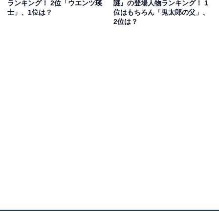
ランキング！ 2位「ウエンツ瑛
謎』の登場人物ランキング！ 1
です」（女性30代／千葉県）、「鬼太郎は，冷静な側面
士」、1位は？
位はもちろん「鬼太郎の父」、
があるが，仲間思いな部分が見えることがあり，格好い
2位は？
い」（男性10代／京都府）という声がありました。
第1位：目玉おやじ