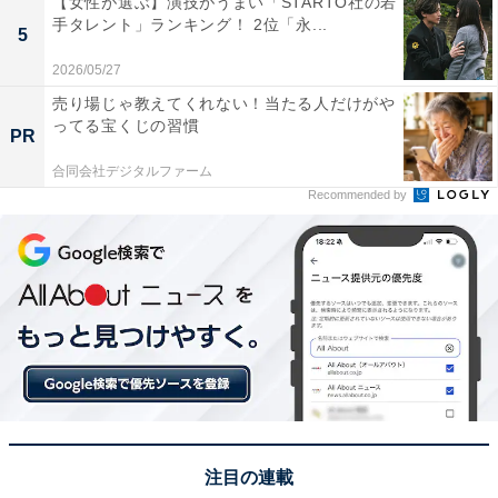
【女性が選ぶ】演技がうまい「STARTO社の若
手タレント」ランキング！ 2位「永...
5
眼球に体が付いた姿という、よく考えると怖いものかも
2026/05/27
しれませんが、声のトーンや振る舞いからマスコットの
売り場じゃ教えてくれない！当たる人だけがや
ように親しまれているようです。非常に博学で、妖怪に
ってる宝くじの習慣
PR
対峙（たいじ）する際にはその知識で鬼太郎をサポート
合同会社デジタルファーム
しています。映画『鬼太郎誕生 ゲゲゲの謎』では、人間
Recommended by
のような体があった時の姿が描かれており、そのあまり
のイケメンぶりが人気に拍車をかけたようです。
回答者コメントからは、「目玉のオヤジについては、最
近注目されているゲゲゲの謎でイケメン主人公としての
活躍で個人的にもかなり注目しています」（女性40代／
東京都）、「目玉おやじ無くして鬼太郎は成り立たない
主役」（男性40代／千葉県）、「お椀でお風呂に入って
るのが可愛いからです」（女性20代／大阪府）という声
注目の連載
がありました。