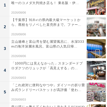
唯一のコメダ大判焼き店も！ 東名阪・伊...
1
2026/08/06
【千葉県】918㎡の県内最大級マーケットか
ら、廃校をリノベした直売所まで。ファー...
2
2026/08/06
立山連峰と富山湾を望む展望風呂に、水深333
mの海洋深層水風呂。富山県の人気日帰...
3
2026/08/06
「1000円には見えなかった」スタンダードプ
ロダクツのリュックが「高見えする」の...
4
2026/08/03
「これ絶対に便利なやつや」ダイソーの折り畳
み式ランドリーバスケットが高評価「使わ...
5
2026/08/03
売り場じゃ教えてくれない！当たる人だけがや