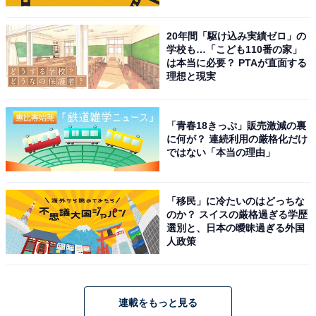
20年間「駆け込み実績ゼロ」の
学校も…「こども110番の家」
は本当に必要？ PTAが直面する
理想と現実
「青春18きっぷ」販売激減の裏
に何が？ 連続利用の厳格化だけ
ではない「本当の理由」
「移民」に冷たいのはどっちな
のか？ スイスの厳格過ぎる学歴
選別と、日本の曖昧過ぎる外国
人政策
連載をもっと見る