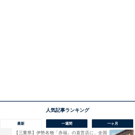
最新
一週間
一ヶ月
【三重県】伊勢名物「赤福」の直営店に、全国