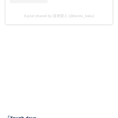
A post shared by 賀来賢人 (@kento_kaku)