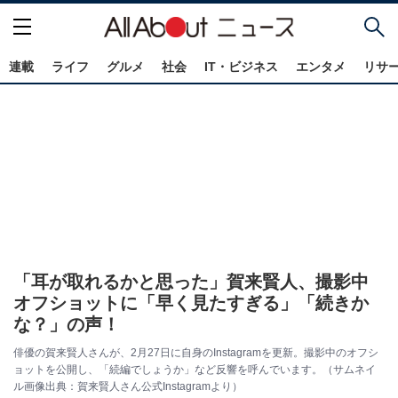
連載
ライフ
グルメ
社会
IT・ビジネス
エンタメ
リサ
「耳が取れるかと思った」賀来賢人、撮影中
オフショットに「早く見たすぎる」「続きか
な？」の声！
俳優の賀来賢人さんが、2月27日に自身のInstagramを更新。撮影中のオフシ
ョットを公開し、「続編でしょうか」など反響を呼んでいます。（サムネイ
ル画像出典：賀来賢人さん公式Instagramより）