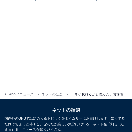
All About ニュース
ネットの話題
「耳が取れるかと思った」賀来賢人、撮影中オフショットに「早く見たすぎる」「続きかな？」の声！
ネットの話題
国内外のSNSで話題の人＆トピックをタイムリーにお届けします。知ってる
だけでちょっと得する、なんだか楽しい気分になれる、ネット発「知ら（な
きゃ）損」ニュースが盛りだくさん。