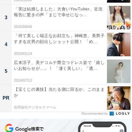
2024/11/06
「実は結婚しました」大食いYouTuber、近況
報告に驚きの声「まじで幸せになっ...
3
2026/08/06
「何て美しく端正なお顔立ち」神崎恵、美男子
すぎる次男の顔出しショット公開！ 「め...
4
2025/01/14
広末涼子、美デコルテ際立つドレス姿で「嬉し
いお知らせが…」！ 「凄く美しい」「透...
5
2024/07/12
【宝くじの裏技】当たる側に回るか、このまま
か
PR
合同会社デジタルファーム
Recommended by