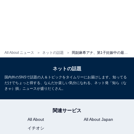
All About ニュース
ネットの話題
岡副麻希アナ、第1子妊娠中の最新ショット公開！ 早稲田卒の「いとおしき文女メンバー」らとの姿
ネットの話題
国内外のSNSで話題の人＆トピックをタイムリーにお届けします。知ってる
だけでちょっと得する、なんだか楽しい気分になれる、ネット発「知ら（な
きゃ）損」ニュースが盛りだくさん。
関連サービス
All About
All About Japan
イチオシ