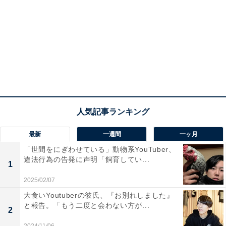
最新
一週間
一ヶ月
「世間をにぎわせている」動物系YouTuber、
違法行為の告発に声明「飼育してい...
1
2025/02/07
大食いYoutuberの彼氏、『お別れしました』
と報告。「もう二度と会わない方が...
2