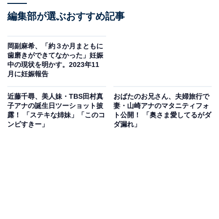
編集部が選ぶおすすめ記事
岡副麻希、「約３か月まともに
歯磨きができてなかった」妊娠
中の現状を明かす。2023年11
月に妊娠報告
近藤千尋、美人妹・TBS田村真
おばたのお兄さん、夫婦旅行で
子アナの誕生日ツーショット披
妻・山崎アナのマタニティフォ
露！ 「ステキな姉妹」「このコ
ト公開！ 「奥さま愛してるがダ
ンビすきー」
ダ漏れ」