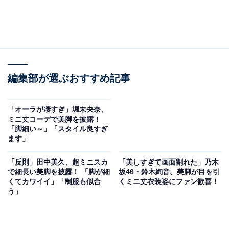
編集部が選ぶおすすめ記事
「オーラが凄すぎ」堀未央奈、
ミニ丈コーデで美脚を披露！
「脚細い～」「スタイル良すぎ
ます」
「反則」田中美久、超ミニスカ
「美しすぎて画面割れた」乃木
で細長い美脚を披露！ 「脚が細
坂46・鈴木絢音、美脚が目を引
くてカワイイ」「制服も似合
くミニ丈衣装姿にファン歓喜！
う」