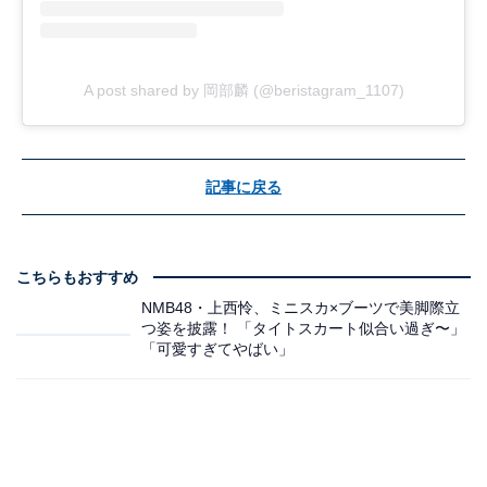
A post shared by 岡部麟 (@beristagram_1107)
記事に戻る
こちらもおすすめ
NMB48・上西怜、ミニスカ×ブーツで美脚際立
つ姿を披露！ 「タイトスカート似合い過ぎ〜」
「可愛すぎてやばい」