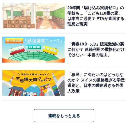
20年間「駆け込み実績ゼロ」の
学校も…「こども110番の家」
は本当に必要？ PTAが直面する
理想と現実
「青春18きっぷ」販売激減の裏
に何が？ 連続利用の厳格化だけ
ではない「本当の理由」
「移民」に冷たいのはどっちな
のか？ スイスの厳格過ぎる学歴
選別と、日本の曖昧過ぎる外国
人政策
連載をもっと見る