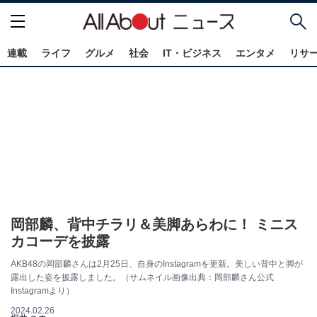
連載
ライフ
グルメ
社会
IT・ビジネス
エンタメ
リサ
岡部麟、背中チラリ＆美脚あらわに！ ミニス
カコーデを披露
AKB48の岡部麟さんは2月25日、自身のInstagramを更新。美しい背中と脚が
露出した姿を披露しました。（サムネイル画像出典：岡部麟さん公式
Instagramより）
2024.02.26