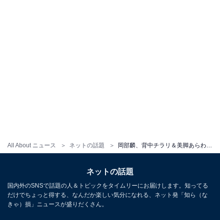
All About ニュース
ネットの話題
岡部麟、背中チラリ＆美脚あらわに！ ミニスカコーデを披露
ネットの話題
国内外のSNSで話題の人＆トピックをタイムリーにお届けします。知ってる
だけでちょっと得する、なんだか楽しい気分になれる、ネット発「知ら（な
きゃ）損」ニュースが盛りだくさん。