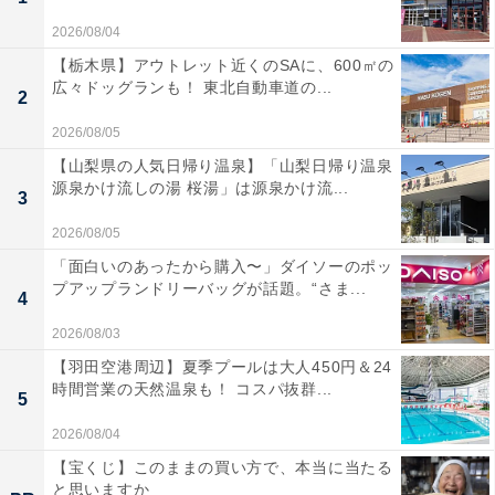
2026/08/04
【栃木県】アウトレット近くのSAに、600㎡の
広々ドッグランも！ 東北自動車道の...
2
2026/08/05
【山梨県の人気日帰り温泉】「山梨日帰り温泉
源泉かけ流しの湯 桜湯」は源泉かけ流...
3
2026/08/05
「面白いのあったから購入〜」ダイソーのポッ
プアップランドリーバッグが話題。“さま...
4
2026/08/03
【羽田空港周辺】夏季プールは大人450円＆24
時間営業の天然温泉も！ コスパ抜群...
5
2026/08/04
【宝くじ】このままの買い方で、本当に当たる
と思いますか