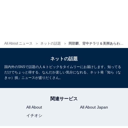
All About ニュース
ネットの話題
岡部麟、背中チラリ＆美脚あらわに！ ミニスカコーデを披露
ネットの話題
国内外のSNSで話題の人＆トピックをタイムリーにお届けします。知ってる
だけでちょっと得する、なんだか楽しい気分になれる、ネット発「知ら（な
きゃ）損」ニュースが盛りだくさん。
関連サービス
All About
All About Japan
イチオシ