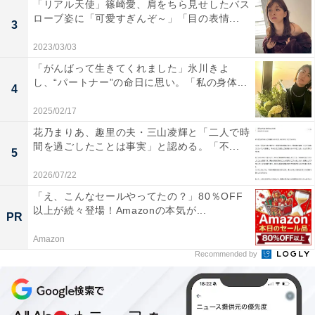
「リアル天使」篠崎愛、肩をちら見せしたバス
ローブ姿に「可愛すぎんぞ～」「目の表情...
3
2023/03/03
「がんばって生きてくれました」氷川きよ
し、“パートナー”の命日に思い。「私の身体...
4
2025/02/17
花乃まりあ、趣里の夫・三山凌輝と「二人で時
間を過ごしたことは事実」と認める。「不...
5
2026/07/22
「え、こんなセールやってたの？」80％OFF
以上が続々登場！Amazonの本気が...
PR
Amazon
Recommended by