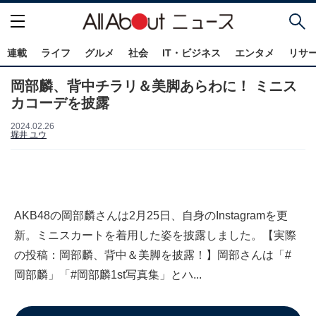
連載
ライフ
グルメ
社会
IT・ビジネス
エンタメ
リサ
岡部麟、背中チラリ＆美脚あらわに！ ミニス
カコーデを披露
2024.02.26
堀井 ユウ
AKB48の岡部麟さんは2月25日、自身のInstagramを更
新。ミニスカートを着用した姿を披露しました。【実際
の投稿：岡部麟、背中＆美脚を披露！】岡部さんは「#
岡部麟」「#岡部麟1st写真集」とハ...