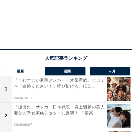
最新
一週間
一ヶ月
「うわすごい豪華メンバー」木梨憲武、ヒロミ
へ「連絡ください！」呼び掛ける。ISS...
1
2024/10/17
「涙出た」サッカー日本代表、炎上騒動の美人
妻との幸せ家族ショットに反響！ 「最高...
2
2026/08/07