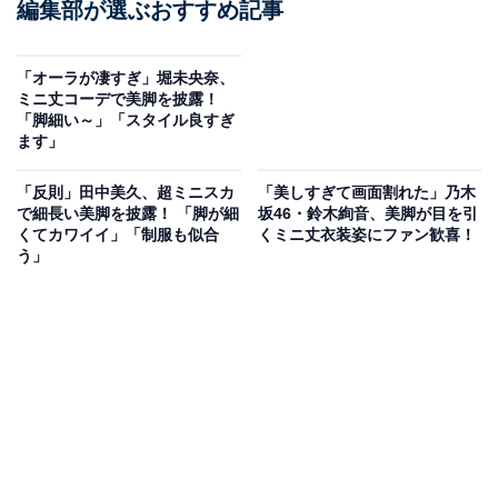
編集部が選ぶおすすめ記事
「オーラが凄すぎ」堀未央奈、
ミニ丈コーデで美脚を披露！
「脚細い～」「スタイル良すぎ
ます」
「反則」田中美久、超ミニスカ
「美しすぎて画面割れた」乃木
で細長い美脚を披露！ 「脚が細
坂46・鈴木絢音、美脚が目を引
くてカワイイ」「制服も似合
くミニ丈衣装姿にファン歓喜！
う」