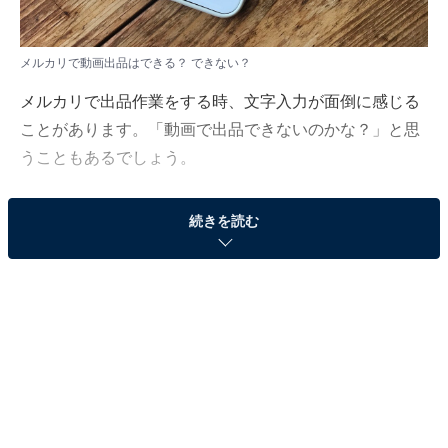
メルカリで動画出品はできる？ できない？
メルカリで出品作業をする時、文字入力が面倒に感じる
ことがあります。「動画で出品できないのかな？」と思
うこともあるでしょう。
その疑問に「All About」フリマアプリ・ネットオークシ
続きを読む
ョンガイドの川崎さちえが回答します。
（今回の質問）
メルカリでは動画を使った出品はできますか？
（回答）