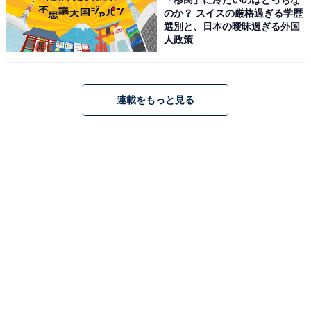
ることなどを証明することができるからです。
のか？ スイスの厳格過ぎる学歴
選別と、日本の曖昧過ぎる外国
人政策
メルカリには動画出品の機能はありませんが、Yahoo!フ
リマなら利用できます。メルカリとYahoo!フリマでは手
数料も違います。メルカリは販売価格の10％、Yahoo!フ
連載をもっと見る
リマは5％です。手数料の違いも含めて、利用するサー
ビスを選ぶのも重要になってきそうです。
この記事の筆者：川崎 さちえ
ネットオークション歴19年、フリマアプリ歴9年。
NHK『あさイチ』をはじめとした多数の情報番組に出演
し、経験に基づいた実践型のフリマアプリやオークショ
ンの魅力を伝えている。
こちらもおすすめ