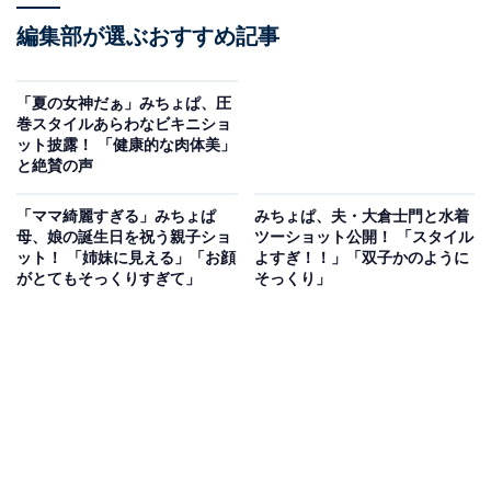
編集部が選ぶおすすめ記事
「夏の女神だぁ」みちょぱ、圧
巻スタイルあらわなビキニショ
ット披露！ 「健康的な肉体美」
と絶賛の声
「ママ綺麗すぎる」みちょぱ
みちょぱ、夫・大倉士門と水着
母、娘の誕生日を祝う親子ショ
ツーショット公開！ 「スタイル
ット！ 「姉妹に見える」「お顔
よすぎ！！」「双子かのように
がとてもそっくりすぎて」
そっくり」