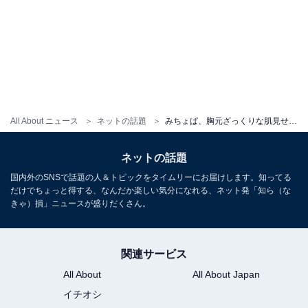
All About ニュース
ネットの話題
みちょぱ、胸元ざっくりな肌見せショットに反響！ 「大人っぽい雰囲気」「みちょぱが本気を出したぞ！」
ネットの話題
国内外のSNSで話題の人＆トピックをタイムリーにお届けします。知ってる
だけでちょっと得する、なんだか楽しい気分になれる、ネット発「知ら（な
きゃ）損」ニュースが盛りだくさん。
関連サービス
All About
All About Japan
イチオシ