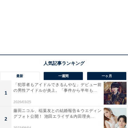
最新
一週間
一ヶ月
「犯罪者もアイドルできるんやな」デビュー前
の男性アイドルが炎上。「事件から半年も...
1
2026/03/25
藤田ニコル、稲葉友との結婚報告＆ウエディン
グフォト公開！ 池田エライザ＆内田理央...
2