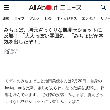
連載
ライフ
グルメ
社会
IT・ビジネス
エンタメ
リサ
みちょぱ、胸元ざっくりな肌見せショットに
反響！ 「大人っぽい雰囲気」「みちょぱが本
気を出したぞ！」
2024.02.21
堀井 ユウ
モデルのみちょぱこと池田美優さんは2月20日、自身の
Instagramを更新。素肌があらわになった姿を披露し、反
響を呼んでいます。【実際の投稿：みちょぱ、胸元ざっ
くりな肌見せショットに反響】みちょぱさ...