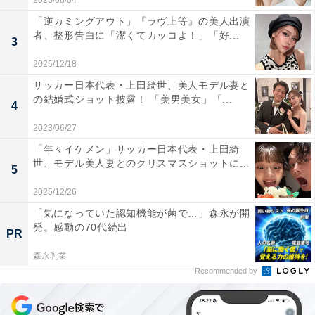
2023/08/04
「逆カミングアウト」『ラヴ上等』の美人出演
者、整形告白に「潔くてカッコよ！」「好...
3
2025/12/18
サッカー日本代表・上田綺世、美人モデル妻と
の結婚式ショット披露！ 「美男美女」「...
4
2023/06/27
「年々イケメン」サッカー日本代表・上田綺
世、モデル美人妻とのクリスマスショットに...
5
2025/12/26
「気になっていた認知機能が菌で…」森永が開
発。感動の70代続出
PR
森永乳業
Recommended by